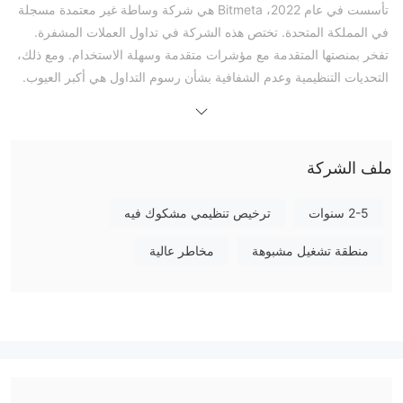
تأسست في عام 2022، Bitmeta هي شركة وساطة غير معتمدة مسجلة
في المملكة المتحدة. تختص هذه الشركة في تداول العملات المشفرة.
تفخر بمنصتها المتقدمة مع مؤشرات متقدمة وسهلة الاستخدام. ومع ذلك،
التحديات التنظيمية وعدم الشفافية بشأن رسوم التداول هي أكبر العيوب.
هل Bitmeta شرعي؟
Bitmeta حاليًا لا تحمل أي شهادات تنظيمية صالحة. على الرغم من أنها
مسجلة في المملكة المتحدة، إلا أنها تفتقر إلى تنظيم من أي سلطة مالية
ملف الشركة
معترف بها. فتح حساب وساطة عبر الإنترنت يمكن أن يكون وسيلة سهلة
للبدء في الاستثمار وهناك دائمًا مخاطر في الاستثمار. ولكن يمكننا اختيار
2-5 سنوات
ترخيص تنظيمي مشكوك فيه
الابتعاد عن بعض المخاطر.
منطقة تشغيل مشبوهة
مخاطر عالية
سلبيات Bitmeta
موقع غير متاح
موقع الويب الرسمي لـ Bitmeta غير متاح حاليًا. لذا ربما حان الوقت
للبحث عن وسيط آخر.
نقص الشفافية
Bitmeta لا يقدم ما يكفي من المعلومات حول رسوم التداول على موقعه