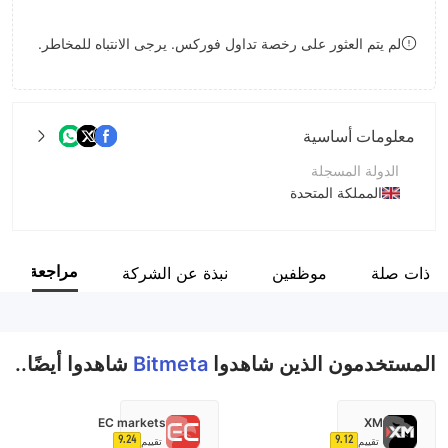
8
لم يتم العثور على رخصة تداول فوركس. يرجى الانتباه للمخاطر.
9
معلومات أساسية
الدولة المسجلة
المملكة المتحدة
فترة التشغيل
2-5 سنوات
مراجعة
 ذات صلة
موظفين
نبذة عن الشركة
اسم الشركة
Bitmeta
المستخدمون الذين شاهدوا
Bitmeta
شاهدوا أيضًا..
EC markets
XM
9.24
9.12
تقييم
تقييم