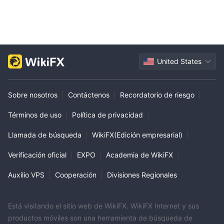
United States
Sobre nosotros
|
Contáctenos
|
Recordatorio de riesgo
|
Términos de uso
|
Política de privacidad
|
Llamada de búsqueda
|
WikiFX(Edición empresarial)
|
Verificación oficial
|
EXPO
|
Academia de WikiFX
|
Auxilio VPS
|
Cooperación
|
Divisiones Regionales
Está visitando el sitio web de WikiFX. WikiFX Internet y sus
productos móviles son una herramienta de búsqueda de