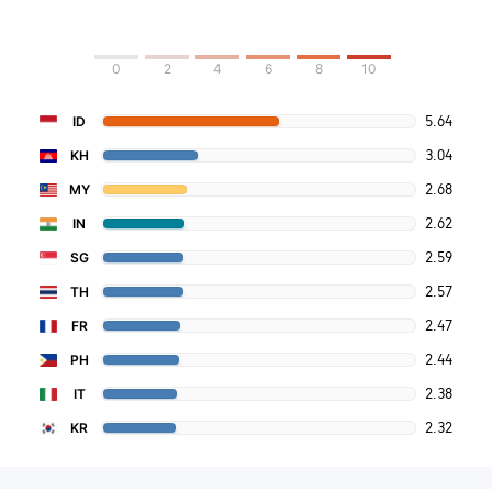
0
2
4
6
8
10
5.64
ID
3.04
KH
2.68
MY
2.62
IN
2.59
SG
2.57
TH
2.47
FR
2.44
PH
2.38
IT
2.32
KR