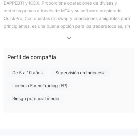
BAPPEBTI y ICDX. Proporciona operaciones de divisas y
materias primas a través de MT4 y su software propietario
QuickPro. Con cuentas sin swap y condiciones amigables para
principiantes, es una buena opción para los traders locales, sin
embargo, la selección de productos es limitada.
Pros y Contras
¿Es FOREXimf Legítimo?
Sí, FOREXimf (PT. International Mitra Futures) es un bróker
Perfil de compañía
regulado de manera legítima en Indonesia. Posee una Licencia
BAPPEBTI
de Forex Minorista de
(Licencia No.
De 5 a 10 años
Supervisión en Indonesia
ICDX
736/BAPPEBTI/SI/6/2005) y de
(Licencia No.
Licencia Forex Trading (EP)
073/SPKB/ICDX/Dir/II/2012).
Riesgo potencial medio
¿Qué puedo operar en FOREXimf?
FOREXimf ofrece un conjunto enfocado de activos negociables,
18 pares de divisas, oro, petróleo y plata
que incluyen
.
También permite el trading multilateral a través del intercambio,
pero actualmente no ofrece criptomonedas, acciones o ETFs.