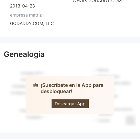
WHOIS.GODADDY.COM
2013-04-23
empresa matriz
GODADDY.COM, LLC
Genealogía
¡Suscríbete en la App para
desbloquear!
FOREXimf
Descargar App