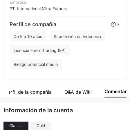
Empresa
PT. International Mitra Futures
Abreviación
Perfil de compañía
4
FOREXimf
Empleado de la empresa
De 5 a 10 años
Supervisión en Indonesia
--
Licencia Forex Trading (EP)
Riesgo potencial medio
Comentar
Perfil de la compañía
Q&A de Wiki
Información de la cuenta
Classic
Gold