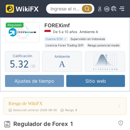
0
1
FOREXimf
2
0
Regulado
De 5 a 10 años
Ambiente A
3
1
0
Cuenta ECN
Supervisión en Indonesia
Licencia Forex Trading (EP)
Riesgo potencial medio
4
2
1
Calificación
Ambiente
5
.
3
2
A
/10
6
4
3
Ajustes de tiempo
Sitio web
7
5
4
8
6
5
Riesgo de WikiFX
9
7
6
Detección anterior 2026-08-06
Riesgo
3
8
7
Regulador de Forex
1