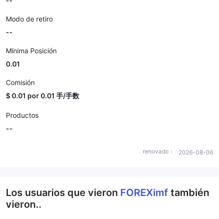
--
Modo de retiro
--
Mínima Posición
0.01
Comisión
$ 0.01 por 0.01 手/手数
Productos
--
renovado：
2026-08-06
Los usuarios que vieron
FOREXimf
también
vieron..