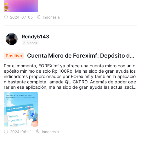
2024-07-05
Indonesia
Rendy5143
3-5 años
Cuenta Micro de Foreximf: Depósito de
Positivo
Rp 100Rb, la aplicación QuickPro impulsa el tradi
Por el momento, FOREXimf ya ofrece una cuenta micro con un d
ng
epósito mínimo de solo Rp 100Rb. Me ha sido de gran ayuda los
indicadores proporcionados por FOreximf y también la aplicació
n bastante completa llamada QUICKPRO. Además de poder ope
rar en esa aplicación, me ha sido de gran ayuda las actualizacio
nes de noticias de alto impacto proporcionadas en QUICKPRO B
y FOREXimf en el menú Market insight y News. La aplicación ta
mbién se puede descargar en Playstore.
2024-06-11
Indonesia