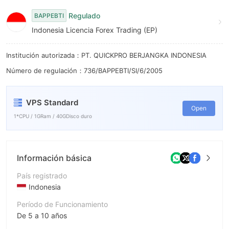
9
8
Regulado
BAPPEBTI
9
Indonesia Licencia Forex Trading (EP)
Institución autorizada：PT. QUICKPRO BERJANGKA INDONESIA
Número de regulación：736/BAPPEBTI/SI/6/2005
VPS Standard
Open
1*CPU / 1GRam / 40GDisco duro
Información básica
País registrado
Indonesia
Período de Funcionamiento
De 5 a 10 años