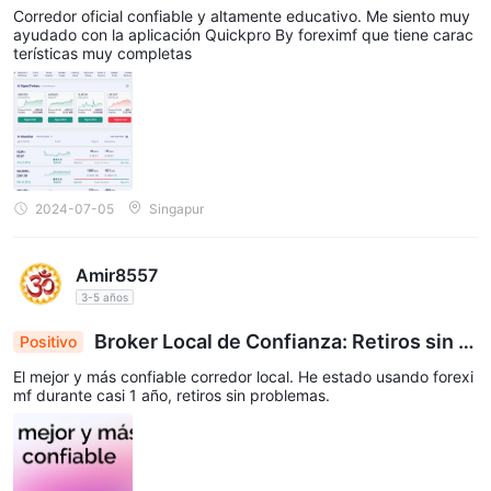
pro App: Herramienta integral de ForexIMF
Corredor oficial confiable y altamente educativo. Me siento muy
ayudado con la aplicación Quickpro By foreximf que tiene carac
terísticas muy completas
2024-07-05
Singapur
Amir8557
3-5 años
Broker Local de Confianza: Retiros sin P
Positivo
roblemas en 1 Año con ForexIMF
El mejor y más confiable corredor local. He estado usando forexi
mf durante casi 1 año, retiros sin problemas.