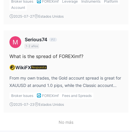
Broker Issues
FOREXimf
Leverage
Instruments
Platform
Account
2025-07-27
Estados Unidos
Serious74
1-2 años
What is the spread of FOREXimf?
WikiFX
Respuesta
From my own trades, the Gold account spread is great for
XAUUSD at around 1.0 pips, while the Classic account
spread for major forex pairs starts from 2.8 pips. It’s not
Broker Issues
FOREXimf
Fees and Spreads
the tightest in the industry, but the no-swap policy
2025-07-23
Estados Unidos
balances it out for my trading style.
No más