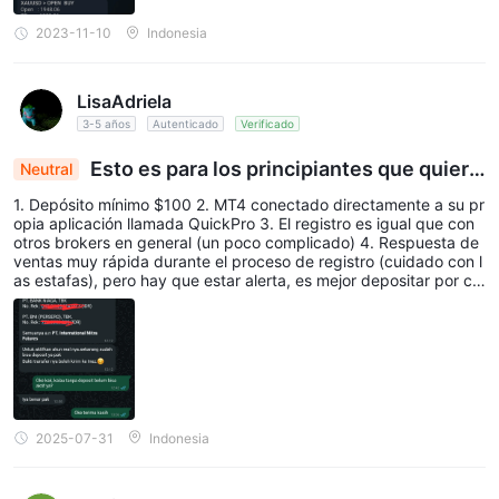
2023-11-10
Indonesia
LisaAdriela
3-5 años
Autenticado
Verificado
Esto es para los principiantes que quiere
Neutral
n probar ForexIMF
1. Depósito mínimo $100 2. MT4 conectado directamente a su pr
opia aplicación llamada QuickPro 3. El registro es igual que con
otros brokers en general (un poco complicado) 4. Respuesta de
ventas muy rápida durante el proceso de registro (cuidado con l
as estafas), pero hay que estar alerta, es mejor depositar por cu
enta propia 5. El sitio web parece simple y profesional 6. Hay qu
e depositar primero para activar la cuenta
2025-07-31
Indonesia