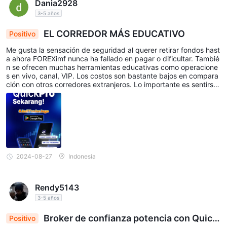
Dania2928
3-5 años
EL CORREDOR MÁS EDUCATIVO
Positivo
Me gusta la sensación de seguridad al querer retirar fondos hast
a ahora FOREXimf nunca ha fallado en pagar o dificultar. Tambié
n se ofrecen muchas herramientas educativas como operacione
s en vivo, canal, VIP. Los costos son bastante bajos en compara
ción con otros corredores extranjeros. Lo importante es sentirse
seguro porque también sé dónde está la oficina. Especialmente
me gusta mucho la aplicación QuickPro, es realmente práctica y
me ayuda mucho en el trading.
2024-08-27
Indonesia
Rendy5143
3-5 años
Broker de confianza potencia con Quick
Positivo