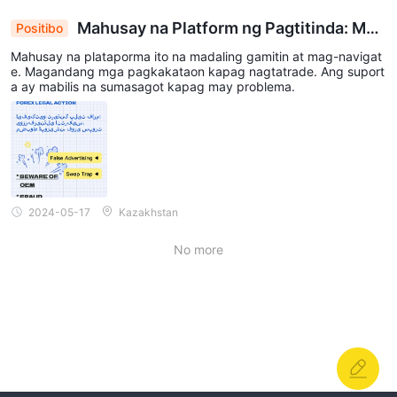
Mahusay na Platform ng Pagtitinda: Mad
Positibo
aling Gamitin na Interface, Matatag na mga Kalab
Mahusay na plataporma ito na madaling gamitin at mag-navigat
an, Mabilis na Suporta
e. Magandang mga pagkakataon kapag nagtatrade. Ang suport
a ay mabilis na sumasagot kapag may problema.
2024-05-17
Kazakhstan
No more