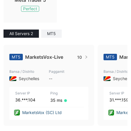
Meta Trader 5
Perfect
All Servers 2
MT5
MarketsVox-Live
Mark
MT5
MT5
10
Bansa / Distrito
Paggamit
Bansa / Distrito
Seychelles
--
Seychell
Server IP
Ping
Server IP
36.***.104
31.***.159
35 ms
MarketsVox (SC) Ltd
Markets