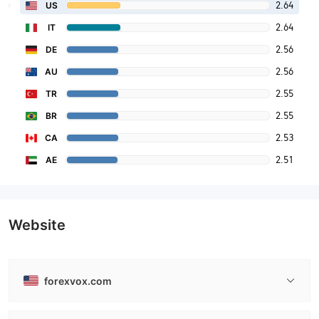
2.64
US
2.64
IT
2.56
DE
2.56
AU
2.55
TR
2.55
BR
2.53
CA
2.51
AE
Website
forexvox.com