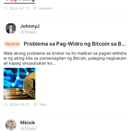
2024-07-11
Vietnam
JohnnyJ
6-10 taon
Problema sa Pag-Widro ng Bitcoin sa Bro
Neutral
ker: Hindi Maabot ang mga Tubo
Wala akong problema sa broker na ito maliban sa pagwi-withdra
w ng aking kita sa pamamagitan ng Bitcoin, palaging nagkakam
ali kapag sinusubukan ko....
2024-06-27
Peru
Mkioik
6-10 taon