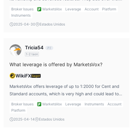
proprietary MVSocial platform, which is interesting for
Broker Issues
MarketsVox
Leverage
Account
Platform
social trading. Depending on my preferences, I might use
Instruments
MT5 for more technical analysis or MVSocial for social
2025-04-30
Estados Unidos
trading.
Tricia54
1-2 taon
What leverage is offered by MarketsVox?
WikiFX
Sagot
MarketsVox offers leverage of up to 1:2000 for Cent and
Standard accounts, which is very high and could lead to
significant gains or losses. Personally, I’d be cautious
Broker Issues
MarketsVox
Leverage
Instruments
Account
about using such high leverage and would adjust my
Platform
strategy accordingly to manage risk.
2025-04-14
Estados Unidos