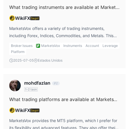
What trading instruments are available at MarketsVox?
WikiFX
Sagot
MarketsVox offers a variety of trading instruments,
including Forex, Indices, Commodities, and Metals. This
variety suits my trading style since I like to diversify my
Broker Issues
MarketsVox
Instruments
Account
Leverage
portfolio with different asset classes.
Platform
2025-07-05
Estados Unidos
mohdfazlan
1-2 taon
What trading platforms are available at MarketsVox?
WikiFX
Sagot
MarketsVox provides the MT5 platform, which I prefer for
its flexibility and advanced features. They also offer their