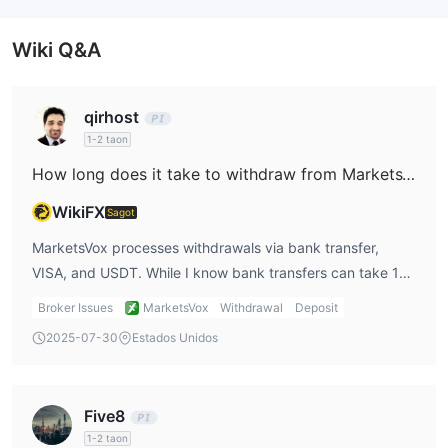
Wiki Q&A
qirhost
1-2 taon
How long does it take to withdraw from MarketsVox?
WikiFX
Sagot
MarketsVox processes withdrawals via bank transfer,
VISA, and USDT. While I know bank transfers can take 1-7
working days, I’d prefer faster withdrawal methods like
Broker Issues
MarketsVox
Withdrawal
Deposit
USDT, which processes within 24 hours. This would work
2025-07-30
Estados Unidos
better for me if I need quicker access to my funds.
Five8
1-2 taon