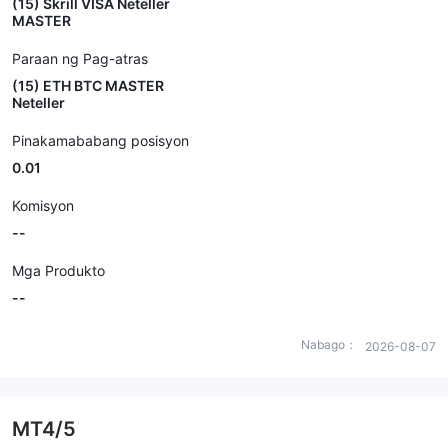
(15) Skrill VISA Neteller
MASTER
Paraan ng Pag-atras
(15) ETH BTC MASTER
Neteller
Pinakamababang posisyon
0.01
Komisyon
--
Mga Produkto
--
Nabago：
2026-08-07
MT4/5