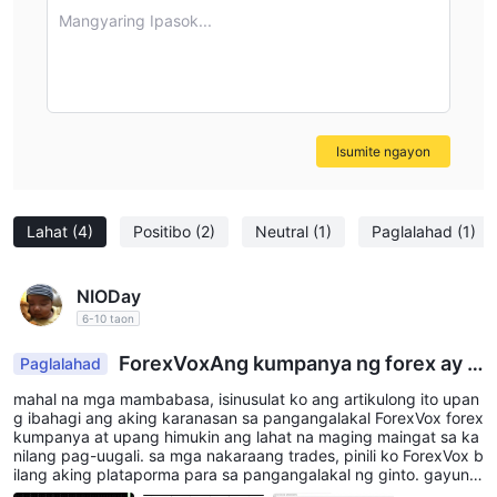
Mangyaring Ipasok...
Isumite ngayon
Lahat
(4)
Positibo
(2)
Neutral
(1)
Paglalahad
(1)
NIODay
6-10 taon
ForexVoxAng kumpanya ng forex ay k
Paglalahad
ontrobersyal, dahil ang mga account ng custome
mahal na mga mambabasa, isinusulat ko ang artikulong ito upan
r ay nakakaranas ng mga pagbabawas ng kita at
g ibahagi ang aking karanasan sa pangangalakal ForexVox forex
mga isyu sa pag-login.
kumpanya at upang himukin ang lahat na maging maingat sa ka
nilang pag-uugali. sa mga nakaraang trades, pinili ko ForexVox b
ilang aking plataporma para sa pangangalakal ng ginto. gayunp
aman, kailangan kong ihayag sa iyo na nakatagpo ako ng mga s