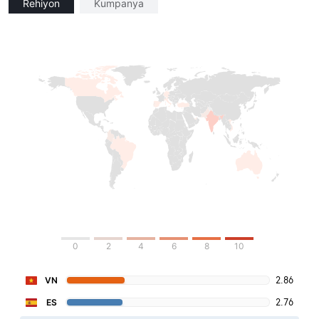
Rehiyon
Kumpanya
0
2
4
6
8
10
2.86
VN
2.76
ES