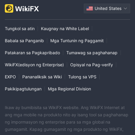
United States
Tungkol sa atin
|
Kaugnay na White Label
|
Babala sa Panganib
|
Mga Tuntunin ng Paggamit
|
Patakaran sa Pagkapribado
|
Tumawag sa paghahanap
|
WikiFX(edisyon ng Enterprise)
|
Opisyal na Pag-verify
|
EXPO
|
Pananaliksik sa Wiki
|
Tulong sa VPS
|
Pakikipagtulungan
|
Mga Regional Division
Ikaw ay bumibisita sa WikiFX website. Ang WikiFX Internet at
ang mga mobile na produkto nito ay isang tool sa paghahanap
ng impormasyon ng enterprise para sa mga global na
gumagamit. Kapag gumagamit ng mga produkto ng WikiFX,