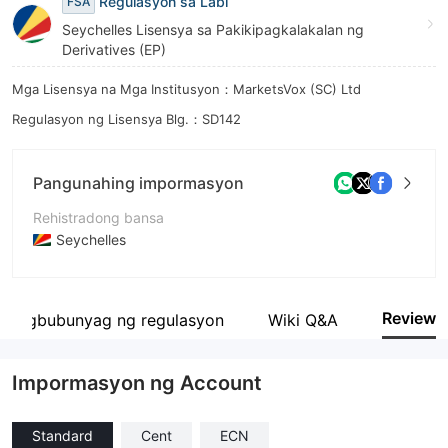
Regulasyon sa Labi
FSA
8
Seychelles Lisensya sa Pakikipagkalakalan ng
Derivatives (EP)
9
Mga Lisensya na Mga Institusyon：MarketsVox (SC) Ltd
Regulasyon ng Lisensya Blg.：SD142
Pangunahing impormasyon
Rehistradong bansa
Seychelles
Panahon ng pagpapatakbo
2-5 taon
Review
Pagbubunyag ng regulasyon
Wiki Q&A
Kumpanya
MarketsVox (SC) Ltd
Impormasyon ng Account
Standard
Cent
ECN