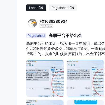
Mga Kalamangan at Disadvantage
Lahat
(9)
Paglalahad
(9)
GPP ay nagbibigay ng iba't ibang mga instrument
nag-aalok ng kakayahang mag-adjust at kaginhaw
FX1639280934
iba't ibang mga plataporma sa pag-trade ay nagpa
6-10 taon
kakulangan ng pagsusuri at transparensya sa reg
高朋平台不给出金
alalahanin sa seguridad ng pondo at integridad n
Paglalahad
impormasyon tulad ng mga uri ng account, mga kin
高朋平台不给出金，找客服一直在敷衍，说出金通道
nagiging hamon para sa mga trader na gumawa ng 
0，客服告知要分多次，我就分了9次，一直到
customer at mga mapagkukunan sa edukasyon ay 
待客户的，入金的时候就没有限制，出金了就不
ng agarang tulong at mapabuti ang kanilang mga 
Mga Instrumento sa Pag-trade
GPP ay nag-aalok ng iba't ibang mga instrumento 
palitan)
precious metals
CFDs (Contracts
,
, at
Narito ang isang table ng paghahambing ng mga in
Mga Paraan ng Pagdedeposito at Pagwiwit
GPP ay sumusuporta sa mga deposito sa pamamag