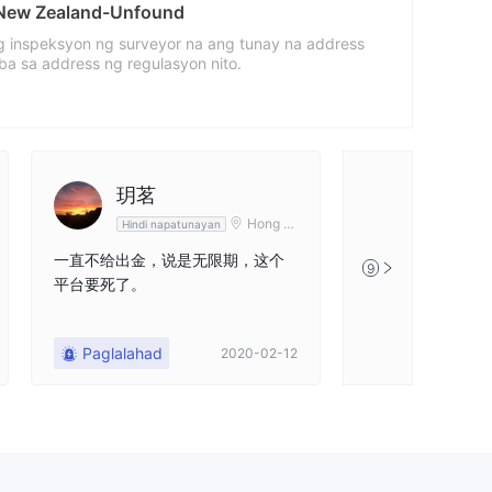
a New Zealand-Unfound
 inspeksyon ng surveyor na ang tunay na address
a sa address ng regulasyon nito.
玥茗
贝壳找
Hong K
Hindi napatunayan
Hindi napa
店--
ong
一直不给出金，说是无限期，这个
滑点严重，到止盈
9
平台要死了。
止损点位不止损！
台，希望大家远离
Paglalahad
Paglalahad
2020-02-12