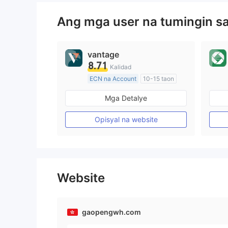
Ang mga user na tumingin s
vantage
8.71
Kalidad
ECN na Account
10-15 taon
Kinokontrol sa Australia
Mga Detalye
Paggawa ng Market (MM)
Pangunahing label na MT4
Opisyal na website
Website
gaopengwh.com