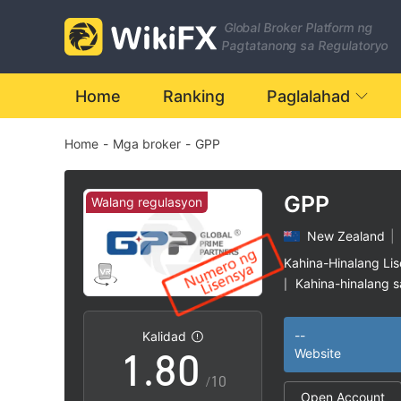
1
Global Broker Platform ng
2
Pagtatanong sa Regulatoryo
3
Home
Ranking
Paglalahad
Home
-
Mga broker
-
GPP
4
5
GPP
Walang regulasyon
New Zealand
|
6
Kahina-Hinalang Li
Kahina-hinalang 
|
0
7
Mataas na potensy
|
--
Kalidad
1
.
8
0
Website
/10
Open Account