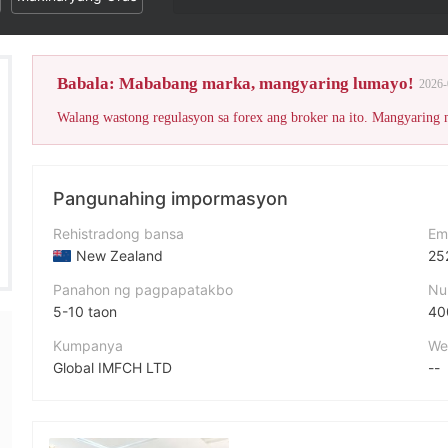
Ang WikiFX Score ng b
Babala: Mababang marka, mangyaring lumayo!
2026-
Walang wastong regulasyon sa forex ang broker na ito. Mangyaring
Pangunahing impormasyon
Rehistradong bansa
Em
New Zealand
25
Panahon ng pagpapatakbo
Nu
5-10 taon
40
Kumpanya
We
Global IMFCH LTD
--
Pagwawasto
Q
GPP
25