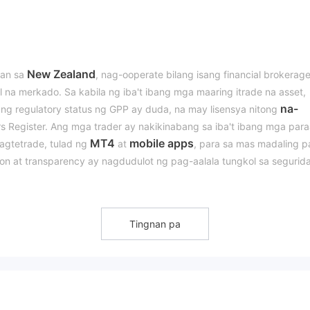
New Zealand
pan sa
, nag-ooperate bilang isang financial brokerag
 na merkado. Sa kabila ng iba't ibang mga maaring itrade na asset,
na-
ang regulatory status ng GPP ay duda, na may lisensya nitong
s Register. Ang mga trader ay nakikinabang sa iba't ibang mga par
MT4
mobile apps
agtetrade, tulad ng
at
, para sa mas madaling p
n at transparency ay nagdudulot ng pag-aalala tungkol sa segurid
ita sa kahalagahan ng broker sa mga trader na may kamalayan sa
Tingnan pa
ial Service Providers Register (FSPR) sa ilalim ng lisensya numero
na-revoke
ay hindi normal dahil ang lisensyang ito ay
. Dapat mag-
alalalang panganib na kaakibat ng pakikipagtransaksyon sa isang