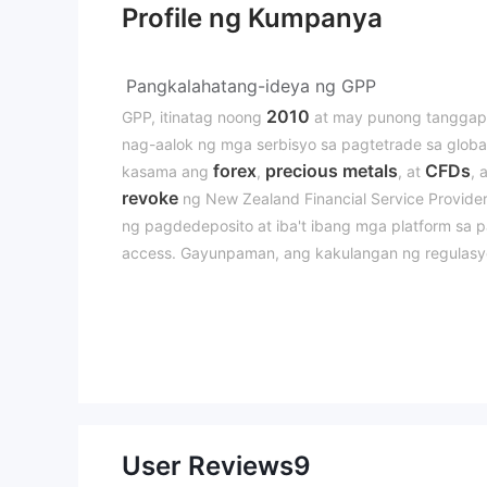
Profile ng Kumpanya
Pangkalahatang-ideya ng GPP
2010
GPP, itinatag noong
at may punong tangga
nag-aalok ng mga serbisyo sa pagtetrade sa global
forex
precious metals
CFDs
kasama ang
,
, at
, 
revoke
ng New Zealand Financial Service Provider
ng pagdedeposito at iba't ibang mga platform sa p
access. Gayunpaman, ang kakulangan ng regulasyo
ng pondo at integridad ng operasyon, na naglilim
panganib.
Totoo ba ang GPP？
Ang GPP ay dating nireregula ng New Zealand Financ
479826
. Gayunpaman, ang regulatory status nito 
ingat ang mga trader at maging maalam sa mga pin
User Reviews
9
hindi nireregulang entidad.