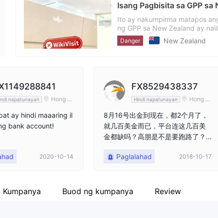
Isang Pagbisita sa GPP s
empleyado ng kumpanya
--
Ito ay nakumpirma matapos ang
ng GPP sa New Zealand ay naiib
New Zealand
Danger
X1149288841
FX8529438337
Hong K
Hong K
indi napatunayan
Hindi napatunayan
ong
ong
pat ay hindi maaaring il
8月16号出金到现在，都2个月了，
ing bank account!
就几百美金而已，平台连这几百美
金都缺吗？高朋是不是要跑路了？
出不了金连个理由也不给
ahad
Paglalahad
2020-10-14
2018-10-17
a Kumpanya
Buod ng kumpanya
Review