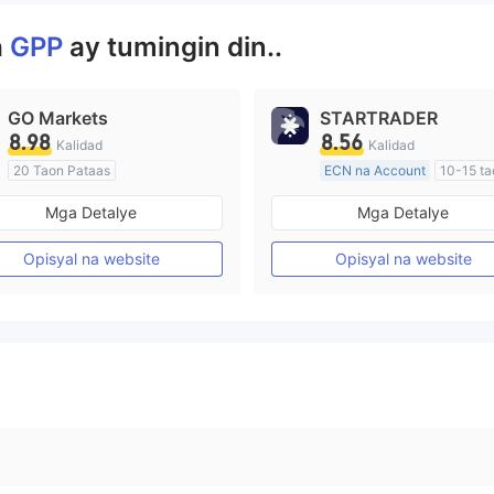
a
GPP
ay tumingin din..
GO Markets
STARTRADER
8.98
8.56
Kalidad
Kalidad
20 Taon Pataas
ECN na Account
10-15 ta
Kinokontrol sa Australia
Kinokontrol sa Australia
Mga Detalye
Mga Detalye
Paggawa ng Market (MM)
Paggawa ng Market (MM)
cTrader
Pangunahing label na MT4
Opisyal na website
Opisyal na website