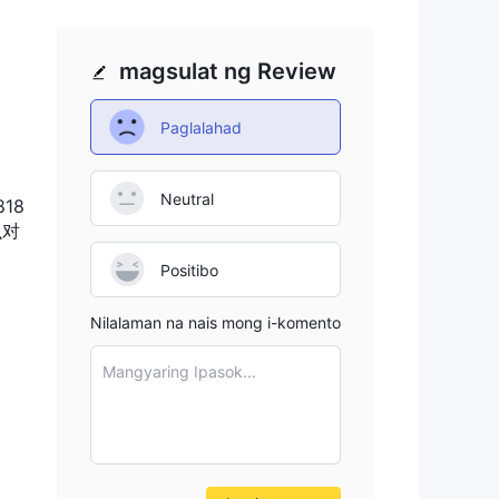
o,
magsulat ng Review
n ng
g
Paglalahad
Neutral
18
sa
么对
p
Positibo
Nilalaman na nais mong i-komento
Mangyaring Ipasok...
it