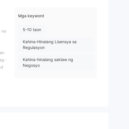
Mga keyword
5-10 taon
e na
Kahina-Hinalang Lisensya sa
Regulasyon
aan
Kahina-hinalang saklaw ng
ag-
Negosyo
ad
Mataas na potensyal na peligro