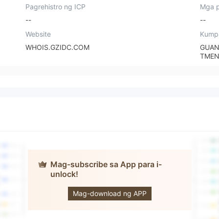
Pagrehistro ng ICP
Mga p
--
--
Website
Kump
WHOIS.GZIDC.COM
GUAN
TMEN
Mag-subscribe sa App para i-
unlock!
GPP
Mag-download ng APP