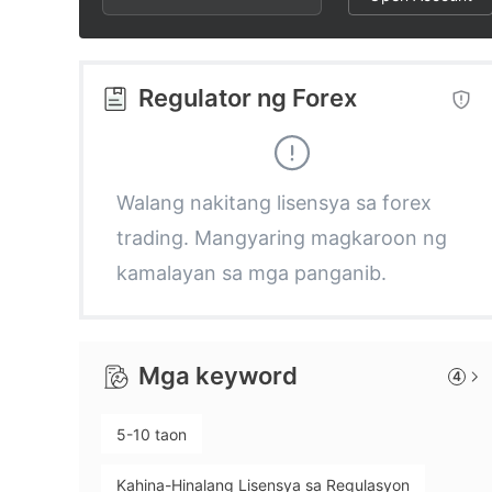
2
9
1
3
2
Regulator ng Forex
4
3
5
4
Walang nakitang lisensya sa forex
trading. Mangyaring magkaroon ng
6
5
kamalayan sa mga panganib.
7
6
Mga keyword
4
8
7
5-10 taon
9
8
Kahina-Hinalang Lisensya sa Regulasyon