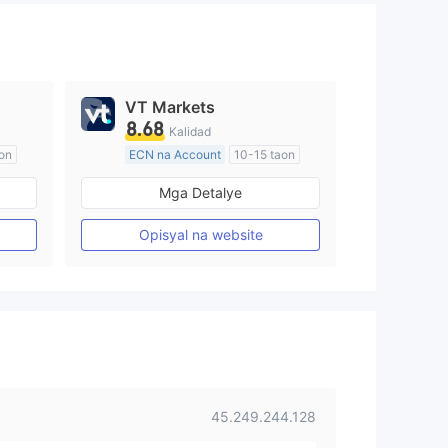
VT Markets
8.68
Kalidad
on
ECN na Account
10-15 taon
Kinokontrol sa Australia
Mga Detalye
Paggawa ng Market (MM)
Pangunahing label na MT4
Opisyal na website
45.249.244.128