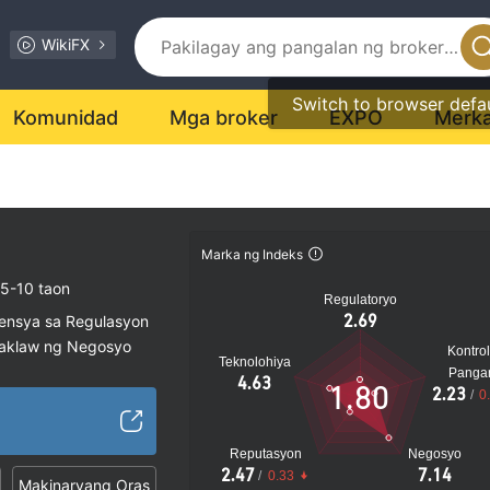
WikiFX
Switch to browser defa
Komunidad
Mga broker
EXPO
Merk
Marka ng Indeks
5-10 taon
Regulatoryo
2.69
sensya sa Regulasyon
saklaw ng Negosyo
Kontrol
Teknolohiya
al na peligro
Panga
4.63
1.80
2.23
/
0
Reputasyon
Negosyo
2.47
7.14
/
0.33
Makinaryang Oras