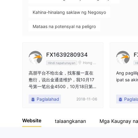
9
Kahina-hinalang saklaw ng Negosyo
Mataas na potensyal na peligro
FX1639280934
F
Hong K
Hindi napatunayan
H
ong
高朋平台不给出金，找客服一直在
Ang paglili
敷衍，说出金通道维护，我10月17
ipat sa ak
号第一笔出金4500，10月18日第二
笔出金8180，客服告知要分多次，
Paglalahad
Paglal
2018-11-06
我就分了9次，一直到现在一共给我
出了400美金，家里母亲病了急用
钱，高朋就是这么对待客户的，入
Website
金的时候就没有限制，出金了就不
talaangkanan
Mga Kaugnay n
给出了