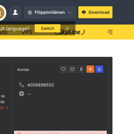
Filippiiniläinen
Download
ult language?
Switch
ado
VPS
Kontak
4006898502
--
 sa
nib
.85