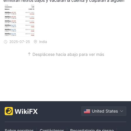
ermitirán retiros bajos y vaciarán la cuenta y culparán a alguien
2025-07-25
India
Desplácese hacia abajo para ver más
United States
Sobre nosotros
|
Contáctenos
|
Recordatorio de riesgo
|