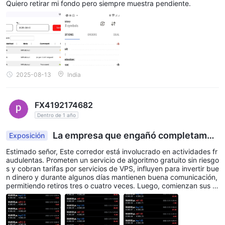
Quiero retirar mi fondo pero siempre muestra pendiente.
2025-08-13
India
FX4192174682
Dentro de 1 año
La empresa que engañó completamen
Exposición
te a TRANS X MARKETS me causó una gran pérdi
Estimado señor, Este corredor está involucrado en actividades fr
da el 15 de diciembre.
audulentas. Prometen un servicio de algoritmo gratuito sin riesgo
s y cobran tarifas por servicios de VPS, influyen para invertir bue
n dinero y durante algunos días mantienen buena comunicación,
permitiendo retiros tres o cuatro veces. Luego, comienzan sus a
ctividades fraudulentas, bloquean la cuenta y hablan como si fu
eran inocentes, pero en realidad cierran la cuenta de manera ast
uta.