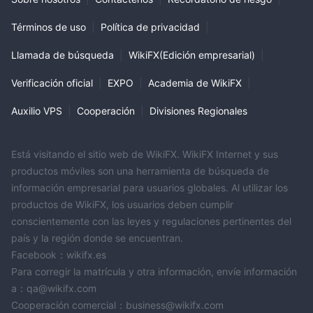
Términos de uso
|
Política de privacidad
|
Llamada de búsqueda
|
WikiFX(Edición empresarial)
|
Verificación oficial
|
EXPO
|
Academia de WikiFX
|
Auxilio VPS
|
Cooperación
|
Divisiones Regionales
Está visitando el sitio web de WikiFX. WikiFX Internet y sus
productos móviles son una herramienta de búsqueda de
información empresarial para usuarios globales. Al utilizar los
productos de WikiFX, los usuarios deben cumplir
conscientemente con las leyes y regulaciones pertinentes del
país y la región donde se encuentran.
Facebook：wikifx.es
Para corregir la matrícula y otra información, envíe información
a：qa@wikifx.com
Cooperación comercial：business@wikifx.com