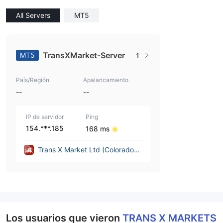
All Servers
MT5
TransXMarket-Server
MT5
1
País/Región
Apalancamiento
--
--
IP de servidor
Ping
154.***.185
168 ms
Trans X Market Ltd (Colorado
(United States))
Los usuarios que vieron
TRANS X MARKETS