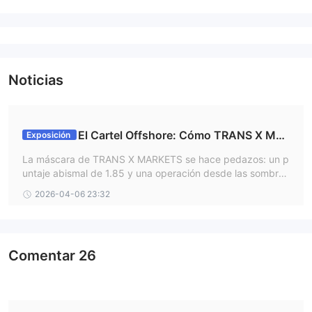
Noticias
El Cartel Offshore: Cómo TRANS X MA
Exposición
RKETS y sus Bots de Papel Drenan las Cuentas de
La máscara de TRANS X MARKETS se hace pedazos: un p
la Noche a la Mañ
untaje abismal de 1.85 y una operación desde las sombras
en Santa Lucía exponen este esquema depredador. Datos
2026-04-06 23:32
contundentes que huelen a estafa confirman que detrás d
el falso soporte y las promesas de inteligencia artificial sol
o queda un cementerio de cuentas masacradas.
Comentar
26