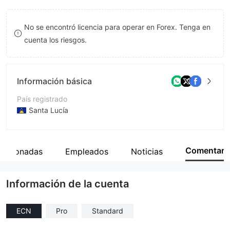
8
No se encontró licencia para operar en Forex. Tenga en
9
cuenta los riesgos.
Información básica
País registrado
Santa Lucía
Período de Funcionamiento
De 2 a 5 años
Comentar
lacionadas
Empleados
Noticias
Empresa
TransX Markets Limited
Información de la cuenta
ECN
Pro
Standard