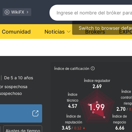
WikiFX
Switch to browser defa
Comunidad
Noticias
Brokers
EXP
Índice de calificación
|
De 5 a 10 años
Índice regulador
2.69
dor sospechosa
Índice
 sospechoso
Índice
control
lto
técnico
ries
1.99
4.57
2.70
/
0
Índice de
Índice de
reputación
negocio
3.45
6.66
/
0.12
Ajustes de tiempo