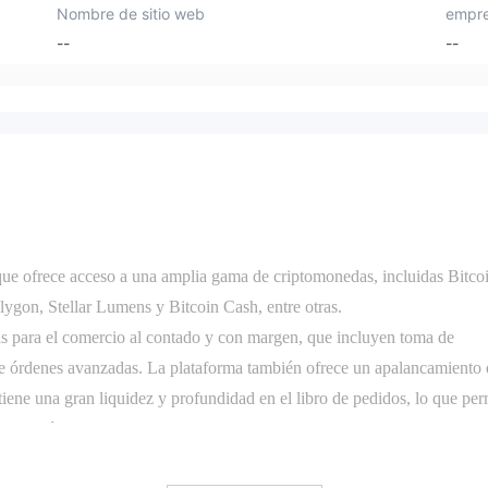
Nombre de sitio web
empre
--
--
que ofrece acceso a una amplia gama de criptomonedas, incluidas Bitco
ygon, Stellar Lumens y Bitcoin Cash, entre otras.
das para el comercio al contado y con margen, que incluyen toma de
s de órdenes avanzadas. La plataforma también ofrece un apalancamiento
iene una gran liquidez y profundidad en el libro de pedidos, lo que per
iento mínimo.
 espacios de trabajo totalmente personalizables que permiten a los