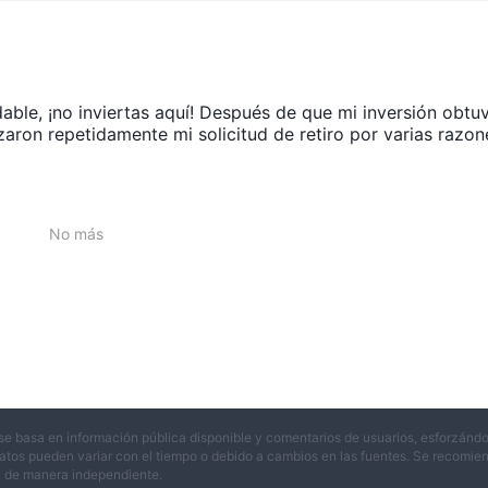
arantizar que las direcciones de los usuarios no estén involucradas en e
xperiencia comercial integral tanto para operadores novatos como
 para satisfacer sus necesidades.
able, ¡no inviertas aquí! Después de que mi inversión obtu
azaron repetidamente mi solicitud de retiro por varias razon
cado diseñadas para ayudar a los comerciantes a tomar decisiones
ción de mercado criptográfico, un filtro de mercado, análisis técnico, t
ación del mercado criptográfico proporciona una instantánea del mercado
No más
unción de su capitalización de mercado. El filtro de mercado permite a los
ndamentales e indicadores técnicos, mientras que el análisis técnico mue
rramienta de tasas cruzadas proporciona cotizaciones en tiempo real de
pales monedas, lo que permite a los operadores comparar tasas de cam
nalmente, el mapa de calor de divisas proporciona una descripción genera
uertes y más débiles para que los operadores identifiquen oportunidades
la divisa. En general, las herramientas de mercado de BitProfit ofrecen 
se basa en información pública disponible y comentarios de usuarios, esforzándo
atos pueden variar con el tiempo o debido a cambios en las fuentes. Se recomienda
para ayudarlos a tomar decisiones comerciales informadas.
n de manera independiente.