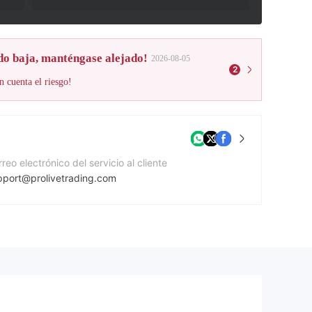
do baja, manténgase alejado!
2026-08-05
2
n cuenta el riesgo!
reo electrónico del servicio al cliente
pport@prolivetrading.com
mero de contacto
47451273740
gina Web de la compañía