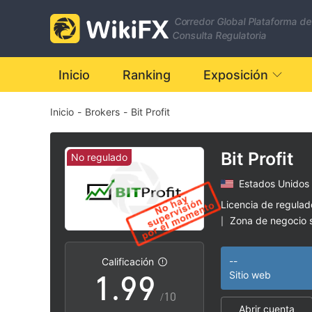
2
2
Corredor Global Plataforma de
3
3
Consulta Regulatoria
4
4
Inicio
Ranking
Exposición
Inicio
-
Brokers
-
Bit Profit
5
5
6
6
Bit Profit
No regulado
Estados Unidos
7
7
Licencia de regula
Zona de negocio
|
0
8
8
Riesgo potencial a
|
--
Calificación
1
.
9
9
Sitio web
/10
Abrir cuenta