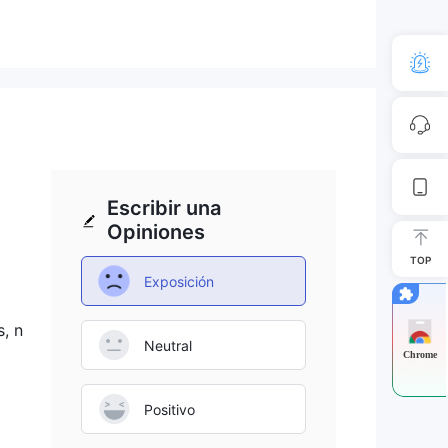
star
s.
o
Escribir una
Opiniones
TOP
Exposición
,
, n
ios
Neutral
Chrome
Positivo