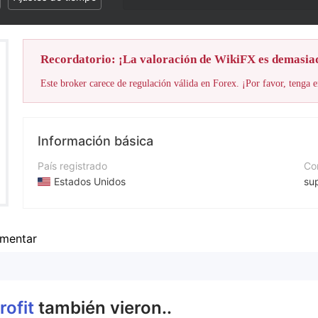
Recordatorio: ¡La valoración de WikiFX es demasia
Este broker carece de regulación válida en Forex. ¡Por favor, tenga e
Información básica
País registrado
Cor
Estados Unidos
su
Período de Funcionamiento
Nú
De 5 a 10 años
+4
mentar
Empresa
Pá
Bit Profit
--
Profit
también vieron..