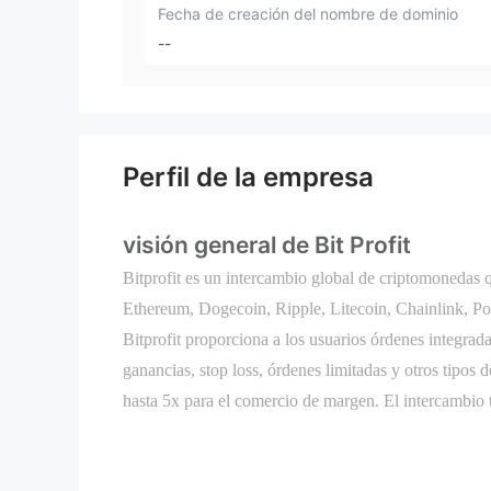
Fecha de creación del nombre de dominio
--
Perfil de la empresa
visión general de Bit Profit
Bitprofit es un intercambio global de criptomonedas 
Ethereum, Dogecoin, Ripple, Litecoin, Chainlink, Pol
Bitprofit proporciona a los usuarios órdenes integra
ganancias, stop loss, órdenes limitadas y otros tipo
hasta 5x para el comercio de margen. El intercambio t
que se ejecuten grandes operaciones con un deslizam
Además de sus funciones comerciales, Bitprofit ofrece