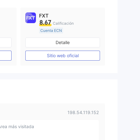
FXT
8.67
Calificación
Cuenta ECN
Más de 20 años
Detalle
Supervisión en Australia
Creación Mercado Forex (MM)
Creación Mercado Forex (MM)
Sitio web oficial
Licencia completa de MT4
198.54.119.152
Área más visitada