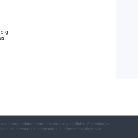
l
vo g
es!
asas
 al
stra
bio
l de
a
se por proporcionar contenido preciso y confiable. Sin embargo,
 a los inversores que consulten la información oficial y la