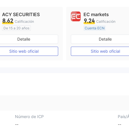
ACY SECURITIES
EC markets
8.62
9.24
Calificación
Calificación
De 15 a 20 años
Cuenta ECN
Supervisión en Australia
De 10 a 15 años
Detalle
Detalle
Creación Mercado Forex (MM)
Supervisión en Australia
Licencia completa de MT4
Sitio web oficial
Sitio web oficial
Licencia completa de MT4
Número de ICP
País/
--
--