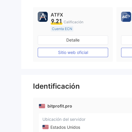
ATFX
9.21
Calificación
Cuenta ECN
De 10 a 15 años
Detalle
Supervisión en Australia
Creación Mercado Forex (MM)
Sitio web oficial
Licencia completa de MT4
Identificación
bitprofit.pro
Ubicación del servidor
Estados Unidos