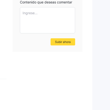
Contenido que deseas comentar
resa
Ingrese...
de
ente
Subir ahora
ML,
e
d de
y
tes.