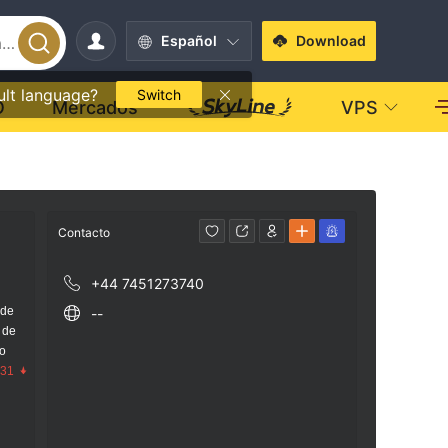
Español
Download
ult language?
Switch
O
Mercados
VPS
Contacto
+44 7451273740
 de
--
 de
go
.31