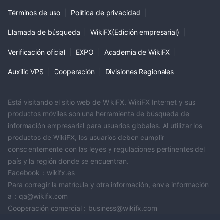
Términos de uso
|
Política de privacidad
|
Llamada de búsqueda
|
WikiFX(Edición empresarial)
|
Verificación oficial
|
EXPO
|
Academia de WikiFX
|
Auxilio VPS
|
Cooperación
|
Divisiones Regionales
Está visitando el sitio web de WikiFX. WikiFX Internet y sus
productos móviles son una herramienta de búsqueda de
información empresarial para usuarios globales. Al utilizar los
productos de WikiFX, los usuarios deben cumplir
conscientemente con las leyes y regulaciones pertinentes del
país y la región donde se encuentran.
Facebook：wikifx.es
Para corregir la matrícula y otra información, envíe información
a：qa@wikifx.com
Cooperación comercial：business@wikifx.com