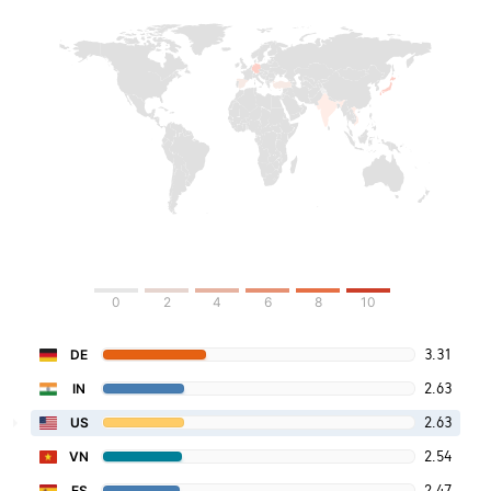
0
2
4
6
8
10
3.31
DE
2.63
IN
2.63
US
2.54
VN
2.47
ES