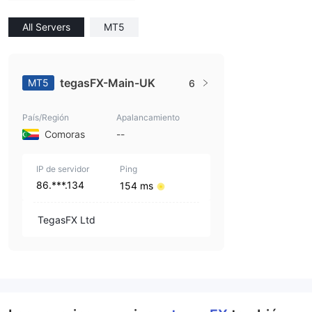
All Servers
MT5
tegasFX-Main-UK
MT5
6
País/Región
Apalancamiento
Comoras
--
IP de servidor
Ping
86.***.134
154 ms
TegasFX Ltd