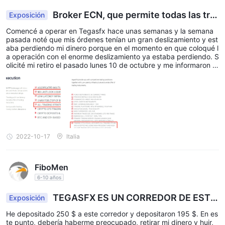
Broker ECN, que permite todas las tra
Exposición
nsacciones pero no paga mi dinero
Comencé a operar en Tegasfx hace unas semanas y la semana
pasada noté que mis órdenes tenían un gran deslizamiento y est
aba perdiendo mi dinero porque en el momento en que coloqué l
a operación con el enorme deslizamiento ya estaba perdiendo. S
olicité mi retiro el pasado lunes 10 de octubre y me informaron q
ue se procederá dentro de las 24 horas. Esperé y nada, luego en
vié otro correo electrónico y dijeron que mi cuenta estaba bajo in
vestigación y luego inventaron que mis operaciones eran abusiv
as y que mi pedido estaba fuera del mercado. Ahora, ¿cómo pue
do realizar todas mis operaciones a través de mi teléfono/PC MT
5 y tener todos los precios fuera del mercado? IMPOSIBLE porq
ue mienten. Bueno, se han llevado todas mis ganancias. Son EST
AFADORES, dicen que son corredores de ECN en su sitio web y l
2022-10-17
Italia
uego ingresan al correo electrónico diciendo que son STP, otra
mentira. Tienen en su sitio web dos veces que aceptan EA, HFT,
TODO TIPO DE COMERCIO, pero luego, cuando tiene una combi
FiboMen
nación de cobertura con comercio de reventa, toman sus ganan
cias acusándolos de comercio abusivo y diciendo que solo son c
6-10 años
orredores STP. ESTAFADORES!!!! NO opere en este broker!!!! So
y europeo y procederé con una queja formal a los reguladores.
TEGASFX ES UN CORREDOR DE ESTA
Exposición
FA
He depositado 250 $ a este corredor y depositaron 195 $. En es
te punto, debería haberme preocupado, retirar mi dinero y huir,