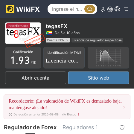
4
5
6
0
tegasFX
Inconfirmado
7
1
De 5 a 10 años
Cuenta ECN
Licencia de regulador sospechosa
0
8
2
Licencia completa de MT5
brokers regionales
Calificación
Identificación MT4/5
Riesgo potencial alto
1
.
9
3
Licencia completa
/10
2
4
Abrir cuenta
Sitio web
3
5
4
6
Recordatorio: ¡La valoración de WikiFX es demasiado baja,
5
7
manténgase alejado!
Detección anterior 2026-08-08
Riesgo
3
6
8
Regulador de Forex
Reguladores 1
7
9