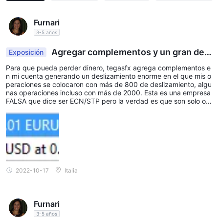
Furnari
3-5 años
Agregar complementos y un gran desl
Exposición
izamiento en mi cuenta
Para que pueda perder dinero, tegasfx agrega complementos e
n mi cuenta generando un deslizamiento enorme en el que mis o
peraciones se colocaron con más de 800 de deslizamiento, algu
nas operaciones incluso con más de 2000. Esta es una empresa
FALSA que dice ser ECN/STP pero la verdad es que son solo otr
o corredor falso que busca aprovecharse de los clientes con el u
so de complementos.
2022-10-17
Italia
Furnari
3-5 años