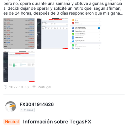
pero no, operé durante una semana y obtuve algunas ganancia
s, decidí dejar de operar y solicité un retiro que, según afirman,
es de 24 horas, después de 3 días respondieron que mis gananc
ias se eliminan y puedo retirar mi depósito. ¡Esto es lo que llama
mos SCAM BROKER! ¡Este corredor no paga las ganancias de los
clientes! Esperemos que los reguladores de Vanuatu los multen y
retiren su licencia.
2022-10-18
Portugal
FX3041914626
1-2 años
Información sobre TegasFX
Neutral