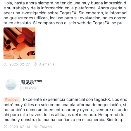
Hola, hasta ahora siempre he tenido una muy buena impresión d
e su trabajo y de la información en la plataforma. Ahora quería h
acer una investigación sobre TegasFX. Sin embargo, la informaci
ón que ustedes utilizan, incluso para su evaluación, no es correc
ta en absoluto. Si comparo con el sitio web de TegasFX, se pued
en observar diferencias significativas en la información. Por ejem
plo, la licencia/regulación y las opciones de depósito y retiro, sol
o por mencionar dos ejemplos. Aún no estoy registrado allí. Pero
encuentro esto de alguna manera poco profesional por su parte.
¡Quiero poder confiar en sus afirmaciones! Saludos, Dieter
2025-02-27
Alemania
周见录³⁷⁸⁹
6-10 años
Excelente experiencia comercial con tegasFX. Los enc
Positivo
ontré muy útiles no solo como una plataforma de negociación, si
no también como un buen entrenador y oyente, siempre estando
ahí para mí a través de los altibajos del mercado. He aprendido
mucho y construido mucha confianza en el comercio. Siento que
puedo confiar y quedarme con tegasFX a largo plazo.
2023-03-14
Taiwán