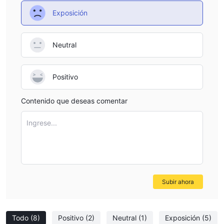
retrasos y desafíos de las fases de evaluación tradicionales.
Exposición
Con tamaños de cuenta que van desde $1,000 hasta $500,000
y opciones flexibles de retiro de hasta el 25%, los traders
pueden elegir una configuración que se adapte a su estilo y
Neutral
tolerancia al riesgo.
Se dice que los traders pueden conservar hasta el 100% de las
ganancias, sin límites de tiempo y con pagos procesados en un
Positivo
plazo de 48 horas.
Contenido que deseas comentar
Ingrese...
Subir ahora
Todo
(8)
Positivo
(2)
Neutral
(1)
Exposición
(5)