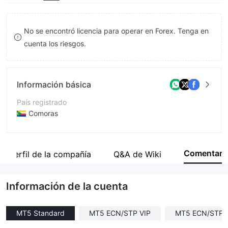
8
9
No se encontró licencia para operar en Forex. Tenga en
cuenta los riesgos.
Información básica
País registrado
Comoras
Período de Funcionamiento
De 5 a 10 años
Comentar
Perfil de la compañía
Q&A de Wiki
Empresa
TegasFX Ltd
Información de la cuenta
MT5 Standard
MT5 ECN/STP VIP
MT5 ECN/STP 