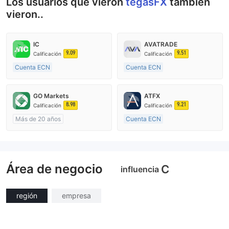
Los usuarios que vieron
tegasFX
también
vieron..
IC
AVATRADE
9.09
9.51
Calificación
Calificación
Cuenta ECN
Cuenta ECN
De 15 a 20 años
De 15 a 20 años
Supervisión en Australia
Supervisión en Australia
GO Markets
ATFX
Creación Mercado Forex (MM)
Creación Mercado Forex (MM)
8.98
9.21
Calificación
Calificación
Licencia completa de MT4
Licencia completa de MT4
Más de 20 años
Cuenta ECN
Supervisión en Australia
De 10 a 15 años
Creación Mercado Forex (MM)
Supervisión en Australia
cTrader
Creación Mercado Forex (MM)
Área de negocio
Licencia completa de MT4
C
influencia
región
empresa