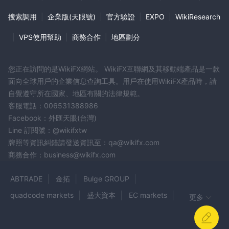
存取款
搜索調用
|
企業版(天眼號)
|
官方驗證
|
EXPO
|
WikiResearch
存款和取款是任何加密貨幣交易的重要方面，因為它使用戶
能夠用加密貨幣為他們的賬戶注資並在需要時取款。下面是
|
VPS使用幫助
|
商務合作
|
地區劃分
對BitProfit充提款流程的說明。
存款：要在 BitProfit 上存款，用戶需要有一個加密貨幣錢包
您正在訪問的是WikiFX網站。 WikiFX互聯網及其移動端產品是一款
和足夠的資金。 BitProfit支持比特幣（BTC）、以太坊
面向全球用戶的企業信息查詢工具。用戶在使用WikiFX產品時，請
（ETH）、萊特幣（LTC）、USDT TRC-20、USDT ERC-
自覺遵守所在國家、地區有關的法律規範。
客服電話：006531388986
20、Tron（TRX）、BNB BEP-20等。
Facebook：外匯天眼(台灣)
要存款，用戶需要通過點擊錢包部分的存款按鈕生成一個唯
Line 訂閱號：@wikifxtw
一的存款地址。然後，用戶必須將資金從他們的錢包轉移到
牌照等資訊糾錯請發送資訊至：qa@wikifx.com
生成的存款地址。 BitProfit 建議在存款反映在用戶賬戶之前
商務合作：business@wikifx.com
等待三個網絡確認。最低存款金額取決於存入的加密貨幣。
提現：要從 BitProfit 提現，用戶需要賬戶中有足夠的資金並
ABTRADE
金拓
Bulge GROUP
完成 KYC 驗證過程。 BitProfit 還收取提取資金的網絡費
quadcode markets
盛大資本
EC markets
更多
用。取款過程因取款的加密貨幣而異。
EXNESS
GOC Prime
Fx Global Trade
提款時，用戶需要在提款部分輸入要提款的金額和目標錢包
JellyMarkets
Trust Traders exchange