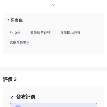
深度，允許以最小的滑點執行大宗交易。
除了交易功能外，Bitprofit 還提供完全可定制的工作區，允
許用戶使用拖放模塊創建和個性化他們的交易畫布，例如多
企業畫像
圖表和交易數據小部件。該平台還提供零費用交易選項，用
5-10年
監管牌照存疑
展業區域存疑
戶可以通過將硬幣投入任何投資計劃來解鎖這些選項。
Bitprofit 提供各種主要貨幣對的期貨交易和槓桿，以及社交
高級風險隱患
交易功能，使用戶能夠從有利可圖的交易策略中學習，並效
仿具有可靠盈利記錄的成功交易者。
該交易所具有強大的 API，使用戶能夠自定義其私有功能並
獲得更多選項。 Bitprofit 還制定了 AML（反洗錢）措施，
以確保用戶的地址不涉及任何非法活動。
評價
3
Bitprofit 在歐洲備受信賴，並被評為 2019 年和 2020 年最佳
加密貨幣經紀商。該平台的每日市場交易量超過 100 萬歐
元，並在市場上提供 40 多種由專家精選的相關代幣。
發布評價
總體而言，Bitprofit 為用戶提供了一個全面的交易平台，提
供一系列旨在增強他們的交易體驗的功能和優勢。