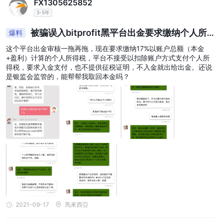
FX1305625852
數據小部件的可自定義工作區來創建自己的交易畫布。該平
3-5年
台的一項獨特功能是在任何投資計劃中質押代幣時，製造商
被骗误入bitprofit黑平台出金要求缴纳个人所
爆料
和接受者的現貨交易費用均為零。 BitProfit 還提供各種主要
得税！！！
貨幣對的期貨交易和槓桿。社交交易也可用，允許交易者從
这个平台出金审核一拖再拖，现在要求缴纳17%以账户总额（本金
+盈利）计算的个人所得税，平台不接受以扣除账户方式支付个人所
成功的策略中學習並模仿盈利的交易者。此外，BitProfit 為
得税，要求入金支付，也不提供征税证明，不入金就出给出金。还说
經驗豐富的交易者提供了強大的 API，可以針對私有功能和
是银监会监管的，能帮帮我取回本金吗？
附加選項進行定制。安全性和準確性也是重中之重，反洗錢
檢查可確保用戶地址不涉及洗錢活動。總體而言，BitProfit
為新手和有經驗的交易者提供全面的交易體驗，並提供一系
列旨在滿足他們需求的功能。
市場工具
BitProfit 提供各種旨在幫助交易者做出明智決策的市場工
具。這些工具包括加密市值、市場篩選器、技術分析、交叉
匯率和貨幣熱圖。加密市值通過根據市值對可用加密資產進
2021-09-17
馬來西亞
行排序來提供市場快照。市場篩選器允許交易者根據基本數