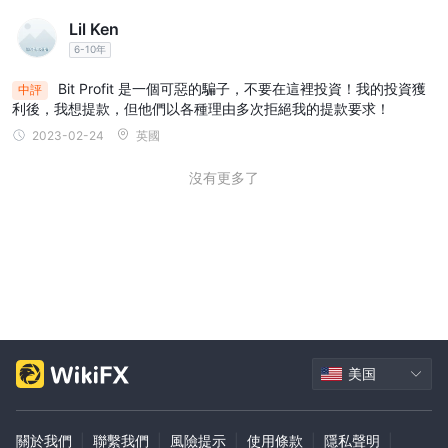
據和技術指標篩選工具，而技術分析則根據技術指標顯示評
Lil Ken
級。交叉匯率工具提供選定貨幣與主要貨幣相比的實時報
6-10年
價，使交易者能夠比較匯率並識別潛在的套利機會。最後，
貨幣熱圖提供了貨幣市場的概覽，突出了最強和最弱的貨
Bit Profit 是一個可惡的騙子，不要在這裡投資！我的投資獲
中評
利後，我想提款，但他們以各種理由多次拒絕我的提款要求！
幣，供交易者根據貨幣強度識別潛在的交易機會。總的來
2023-02-24
英國
說，BitProfit 的市場工具為交易者提供了一套全面的功能，
幫助他們做出明智的交易決策。
沒有更多了
交換
BitProfit 的快速兌換功能允許用戶快速輕鬆地將一種加密貨
幣兌換成另一種加密貨幣，而無需訂單簿或等待買家/賣家匹
配。兌換立即完成，並保證用戶獲得兌換時的報價。
此功能零費用，這意味著用戶可以在不產生任何交易費用的
情況下兌換加密貨幣。
美国
交換功能支持廣泛的加密貨幣對，允許用戶以快速無縫的方
式將任何支持的加密貨幣兌換成另一種。
關於我們
|
聯繫我們
|
風險提示
|
使用條款
|
隱私聲明
|