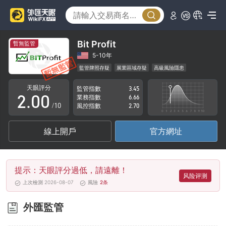
Bit Profit
暫無監管
0
5-10年
監管牌照存疑
展業區域存疑
高級風險隱患
1
天眼評分
監管指數
3.45
2
.
0
0
業務指數
6.66
/10
風控指數
2.70
3
1
1
線上開戶
官方網址
4
2
2
5
3
3
提示：天眼評分過低，請遠離！
6
4
4
风险评测
上次檢測 2026-08-07
風險
2
条
7
5
5
外匯監管
8
6
6