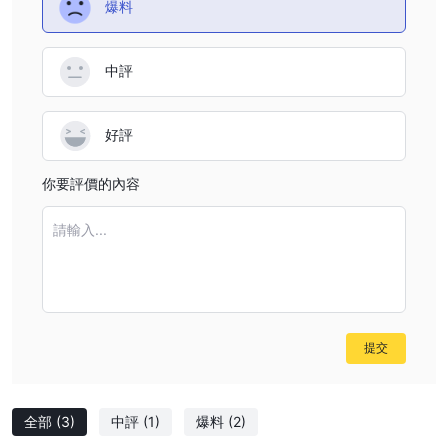
爆料
優點和缺點
中評
是 Bit Profit合法還是騙局？
BitProfit 制定了 AML/KYC 政策，以最大限度地降低其平台
好評
上非法活動的風險。為實現這一目標，公司實施了穩健的內
部程序，以防止洗錢、恐怖主義融資和其他非法活動。所有
你要評價的內容
金融機構都必須識別和驗證每個賬戶持有人的信息。該公司
請輸入...
的 CDD 程序還要求用戶提供源文件以證明自己的身份並確
認其住址。 BitProfit 還會進行持續的身份驗證，尤其是在身
份信息發生變化或存在可疑活動時。為確保 AML 合規性，
BitProfit 聘請第三方公司根據 PEP 和製裁名單檢查用戶並評
估用戶加密貨幣錢包。基於這些政策和程序，BitProfit 似乎
提交
符合國際和地方法規。但是，在沒有額外信息的情況下確定
BitProfit 是合法公司還是騙局公司具有挑戰性。
全部
(3)
中評
(1)
爆料
(2)
P2P