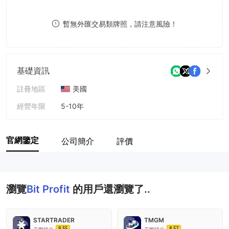
9
7
7
暫無外匯交易類牌照，請注意風險！
8
8
9
9
基礎資訊
註冊地區
美國
經營年限
5-10年
公司全稱
Bit Profit
官網鑒定
公司簡介
評價
瀏覽
Bit Profit
的用戶還瀏覽了..
STARTRADER
TMGM
8.55
8.57