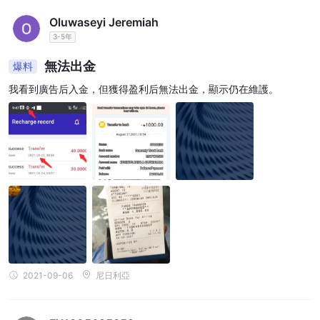
BitProfit 的 P2P 功能允許買家和賣家直接相互交易比特幣，
Oluwaseyi Jeremiah
而不需要像交易所這樣的中介機構。該平台提供了經過驗證
3-5年
的銷售比特幣的交易商列表，買家可以根據支付方式、價格
無法出金
爆料
和限制等因素從這些選項中進行選擇。該功能還僅顯示目前
我看到廣告后入金，但獲得盈利后無法出金，顯示仍在維護。
在線且在平台上活躍的經過驗證的交易者的廣告。 P2P 功能
為買家提供了一系列支付選項，包括 Webmoney、Card to
Card、Advcash 和 Payeer 等。賣家還可以選擇他們喜歡的付
款方式，並相應地設置他們的價格和限額。 P2P 功能旨在提
供一種安全高效的方式來直接與其他用戶交易比特幣，而無
需中介
.
貿易
BitProfit 是一個交易平台，提供現貨和保證金訂單等多種交
易選項，具有可自定義的功能，包括止盈、止損、限價訂單
2021-09-06
尼日利亞
等。該平台提供深度流動性和訂單簿深度，確保大額交易能
夠以最小的滑點執行。交易者還可以使用帶有多圖表和交易