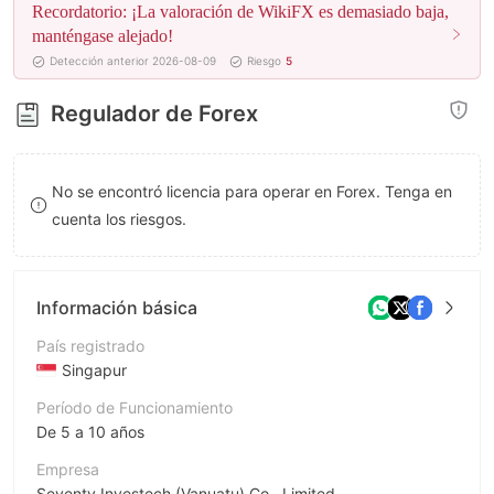
Recordatorio: ¡La valoración de WikiFX es demasiado baja,
8
8
manténgase alejado!
Detección anterior 2026-08-09
Riesgo
5
9
9
Regulador de Forex
No se encontró licencia para operar en Forex. Tenga en
cuenta los riesgos.
Información básica
País registrado
Singapur
Período de Funcionamiento
De 5 a 10 años
Empresa
Seventy Investech (Vanuatu) Co., Limited