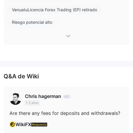
correo electrónico, lo convierte en una opción valiosa para los
VanuatuLicencia Forex Trading (EP) retirado
comerciantes de todos los niveles que buscan diversas
oportunidades comerciales.
Riesgo potencial alto
Q&A de Wiki
Chris hagerman
1-2 años
Are there any fees for deposits and withdrawals?
es Seventy Brokers legítimo o una
WikiFX
Respuesta
estafa?