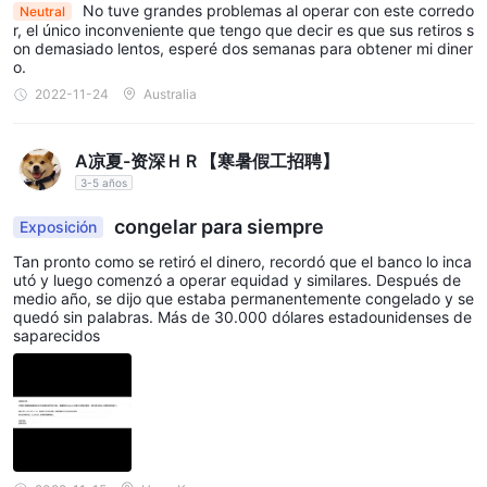
Características clave:
No tuve grandes problemas al operar con este corredo
Neutral
Negociación con múltiples activos: con MT5, los operadores
r, el único inconveniente que tengo que decir es que sus retiros s
on demasiado lentos, esperé dos semanas para obtener mi diner
pueden acceder a una amplia gama de instrumentos
o.
financieros, incluidos Forex, materias primas, acciones, índices y
2022-11-24
Australia
criptomonedas, todo desde una única plataforma. Esta diversa
selección de activos permite la diversificación y flexibilidad en
A凉夏-资深ＨＲ【寒暑假工招聘】
las estrategias comerciales.
3-5 años
Herramientas de gráficos avanzadas: MT5 proporciona una
amplia gama de herramientas e indicadores de análisis técnico,
congelar para siempre
Exposición
lo que permite a los operadores realizar análisis de mercado en
Tan pronto como se retiró el dinero, recordó que el banco lo inca
profundidad. Los gráficos y plazos personalizables mejoran aún
utó y luego comenzó a operar equidad y similares. Después de
medio año, se dijo que estaba permanentemente congelado y se
más la precisión en la toma de decisiones.
quedó sin palabras. Más de 30.000 dólares estadounidenses de
Comercio algorítmico: para los operadores interesados ​​en
saparecidos
estrategias automatizadas, MT5 admite el comercio algorítmico
a través de Asesores Expertos (EA). Estos EA pueden ejecutar
operaciones en su nombre según criterios predefinidos, lo que
permite realizar operaciones con manos libres.
Depósito y Retiro