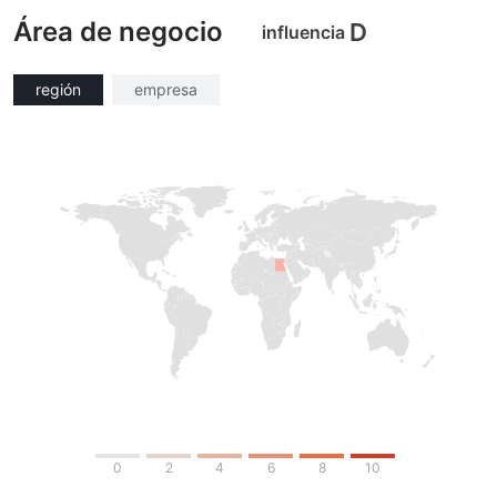
Área de negocio
Licencia completa de MT4
D
influencia
región
empresa
0
2
4
6
8
10