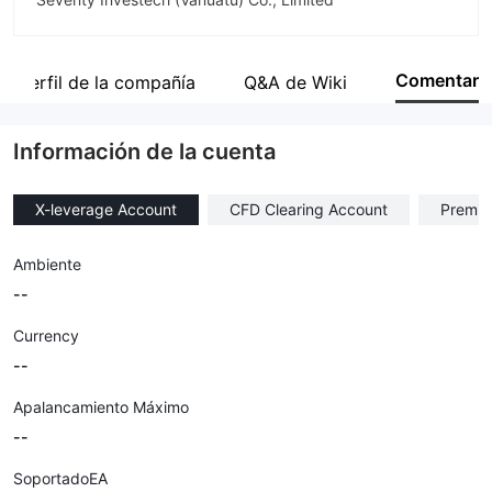
Abreviación
Seventy Brokers
Comentar
Perfil de la compañía
Q&A de Wiki
Empleado de la empresa
--
Información de la cuenta
X-leverage Account
CFD Clearing Account
Premiu
Ambiente
--
Currency
--
Apalancamiento Máximo
--
SoportadoEA