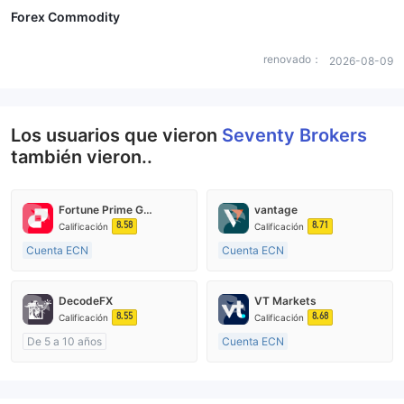
Forex Commodity
renovado：
2026-08-09
Los usuarios que vieron
Seventy Brokers
también vieron..
Fortune Prime Global
vantage
8.58
8.71
Calificación
Calificación
Cuenta ECN
Cuenta ECN
De 15 a 20 años
De 10 a 15 años
Supervisión en Australia
Supervisión en Australia
DecodeFX
VT Markets
Creación Mercado Forex (MM)
Creación Mercado Forex (MM)
8.55
8.68
Calificación
Calificación
Licencia completa de MT4
Licencia completa de MT4
De 5 a 10 años
Cuenta ECN
Supervisión en Australia
De 10 a 15 años
Creación Mercado Forex (MM)
Supervisión en Australia
Licencia completa de MT4
Creación Mercado Forex (MM)