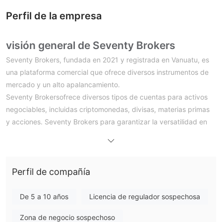
Perfil de la empresa
visión general de Seventy Brokers
Seventy Brokers, fundada en 2021 y registrada en Vanuatu, es
una plataforma comercial que ofrece diversos instrumentos de
mercado y un alto apalancamiento.
Seventy Brokersofrece diversos tipos de cuentas para activos
negociables, incluidas criptomonedas, divisas, materias primas
y acciones. Seventy Brokers para garantizar la versatilidad en
la cartera comercial de los usuarios. Operando en la potente
plataforma metatrader 5, proporciona datos en tiempo real,
diferenciales competitivos a partir de 0,1 pips y métodos de
Perfil de compañía
depósito accesibles, incluidas tarjetas de crédito, tarjetas de
débito, transferencias bancarias y billeteras electrónicas.
aunque los recursos educativos son limitados, Seventy Brokers
De 5 a 10 años
Licencia de regulador sospechosa
El compromiso de 'de empoderar a los comerciantes,
Zona de negocio sospechoso
combinado con su atención al cliente receptiva por teléfono y