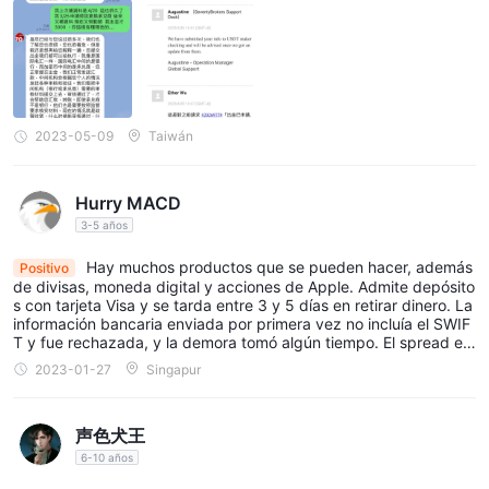
de compensación de CFD con un diferencial mínimo de 0,2
pips, cuenta premium integrada con un diferencial mínimo de
0,1 pips, cuenta de CFD sobre acciones con un diferencial
mínimo de 0,08%, cuenta integrada basada en btc con un
diferencial mínimo de 0,05% y cuenta integrada con un
2023-05-09
Taiwán
diferencial mínimo de 0,2 pips. Estos diferenciales variables se
adaptan a diversas estrategias comerciales, lo que permite a
los operadores elegir la opción más adecuada para sus
Hurry MACD
necesidades.
3-5 años
Plataforma de negocios
Hay muchos productos que se pueden hacer, además
Positivo
de divisas, moneda digital y acciones de Apple. Admite depósito
Seventy Brokersofrece a sus operadores una experiencia
s con tarjeta Visa y se tarda entre 3 y 5 días en retirar dinero. La
información bancaria enviada por primera vez no incluía el SWIF
comercial de vanguardia a través de la reconocida plataforma
T y fue rechazada, y la demora tomó algún tiempo. El spread es
metatrader 5 (mt5). Esta plataforma es reconocida
normal, ni demasiado alto ni demasiado bajo. Los diversos indica
2023-01-27
Singapur
dores de análisis realizados por la propia plataforma son bastant
mundialmente por sus funciones avanzadas, capacidades
e buenos, pero no es un EA y no puede operar automáticament
sólidas e interfaz fácil de usar, lo que la convierte en la opción
e. No puede incluir tp/sl en órdenes cerradas, pero esto también
声色犬王
muestra que cada orden está cargada de liquidez, no de un mer
preferida tanto para operadores principiantes como
cado negro. Aunque es un poco inconveniente, puede considera
6-10 años
experimentados.
rse tranquilizador.