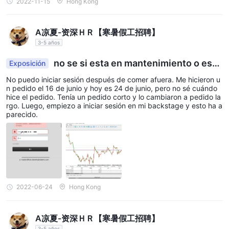
2022-11-15
Hong Kong
Seventy Brokersofrece una variedad de métodos de depósito y
retiro, incluidas tarjetas de crédito, tarjetas de débito,
A凉夏-资深ＨＲ【寒暑假工招聘】
transferencias bancarias y billeteras electrónicas.
3-5 años
Estos son los métodos de depósito y retiro junto con sus tarifas
no se si esta en mantenimiento o esta
Exposición
asociadas organizados en formato de tabla:
prófugo
Seventy Brokersofrece una variedad de tipos de cuentas para
No puedo iniciar sesión después de comer afuera. Me hicieron u
n pedido el 16 de junio y hoy es 24 de junio, pero no sé cuándo
atender a operadores con diferentes capacidades financieras.
hice el pedido. Tenía un pedido corto y lo cambiaron a pedido la
Los requisitos mínimos de depósito para cada tipo de cuenta
rgo. Luego, empiezo a iniciar sesión en mi backstage y esto ha a
parecido.
son los siguientes:
Cuenta X-apalancamiento: USD 100
Cuenta de compensación de CFD: Negociable
Cuenta Premium Integrada: USD 10.000
Cuenta CFD sobre acciones: USD 2000
Cuenta integrada basada en BTC: BTC 0,005
2022-06-24
Hong Kong
Cuenta Integrada: USD 100
También existe una diferencia en el tiempo promedio de
A凉夏-资深ＨＲ【寒暑假工招聘】
transferencia para diferentes métodos de depósito. Si bien las
3-5 años