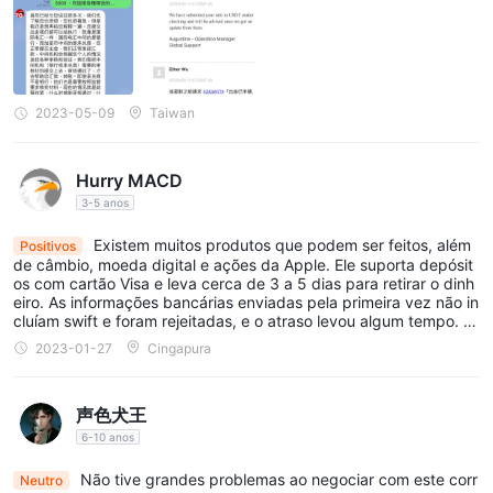
a opção mais adequada às suas necessidades.
Plataforma de negociação
Seventy Brokersoferece aos seus traders uma experiência de
negociação de ponta através da renomada plataforma
2023-05-09
Taiwan
metatrader 5 (mt5). esta plataforma é reconhecida globalmente
pelas suas características avançadas, capacidades robustas e
Hurry MACD
interface fácil de utilizar, tornando-a uma escolha preferida
3-5 anos
tanto para traders principiantes como experientes.
Existem muitos produtos que podem ser feitos, além
Positivos
Características principais:
de câmbio, moeda digital e ações da Apple. Ele suporta depósit
Negociação de múltiplos ativos: Com o MT5, os traders podem
os com cartão Visa e leva cerca de 3 a 5 dias para retirar o dinh
eiro. As informações bancárias enviadas pela primeira vez não in
acessar uma ampla gama de instrumentos financeiros, incluindo
cluíam swift e foram rejeitadas, e o atraso levou algum tempo. O
Forex, commodities, ações, índices e criptomoedas, tudo a
spread é normal, nem muito alto nem muito baixo. Os vários indi
2023-01-27
Cingapura
cadores de análise feitos pela própria plataforma são muito bon
partir de uma única plataforma. Esta seleção diversificada de
s, mas não é um EA e não pode ser negociado automaticamente.
ativos permite diversificação e flexibilidade nas estratégias de
Você não pode listar tp/sl em ordens fechadas, mas isso també
声色犬王
m mostra que todas as ordens estão vinculadas à liquidez, não a
negociação.
um mercado negro. Embora seja um pouco inconveniente, pode
6-10 anos
Ferramentas avançadas de gráficos: MT5 fornece uma ampla
ser considerado reconfortante.
gama de ferramentas e indicadores de análise técnica,
Não tive grandes problemas ao negociar com este corr
Neutro