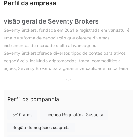
Perfil da empresa
visão geral de Seventy Brokers
Seventy Brokers, fundada em 2021 e registrada em vanuatu, é
uma plataforma de negociação que oferece diversos
instrumentos de mercado e alta alavancagem.
Seventy Brokersoferece diversos tipos de contas para ativos
negociáveis, incluindo criptomoedas, forex, commodities e
ações, Seventy Brokers para garantir versatilidade na carteira
de negociação dos usuários. operando na poderosa plataforma
metatrader 5, fornece dados em tempo real, spreads
competitivos a partir de 0,1 pips e métodos de depósito
Perfil da companhia
acessíveis, incluindo cartões de crédito, cartões de débito,
transferências bancárias e carteiras eletrônicas.
embora os recursos educacionais sejam limitados, Seventy
5-10 anos
Licença Regulatória Suspeita
Brokers O compromisso de capacitar os traders, combinado
Região de negócios suspeita
com o seu suporte ágil ao cliente por telefone e e-mail, torna-o