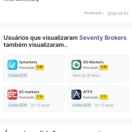
Atualizada：
2026-08-07
Usuários que visualizaram
Seventy Brokers
também visualizaram..
fpmarkets
GO Markets
8.88
8.98
Pontuação
Pontuação
Conta ECN
Mais de 20 anos
Mais de 20 anos
Austrália Regulamento
Austrália Regulamento
Market Marketing (MM)
EC markets
ATFX
Market Marketing (MM)
cTrader
9.24
9.21
Pontuação
Pontuação
Etiqueta principal MT4
Conta ECN
10-15 anos
Conta ECN
10-15 anos
Austrália Regulamento
Austrália Regulamento
Market Marketing (MM)
Market Marketing (MM)
Etiqueta principal MT4
Etiqueta principal MT4