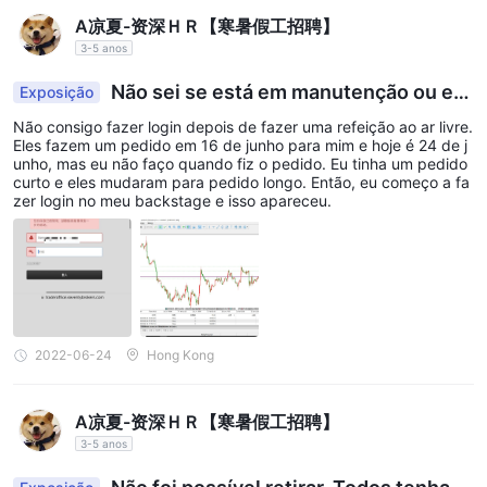
seguintes:
A凉夏-资深ＨＲ【寒暑假工招聘】
Conta X-leverage: US$ 100
3-5 anos
Conta de compensação de CFD: negociável
Conta Integrada Premium: US$ 10.000
Não sei se está em manutenção ou est
Exposição
Conta de CFD de ações: US$ 2.000
á foragido
Não consigo fazer login depois de fazer uma refeição ao ar livre.
Conta Integrada Baseada em BTC: BTC 0,005
Eles fazem um pedido em 16 de junho para mim e hoje é 24 de j
unho, mas eu não faço quando fiz o pedido. Eu tinha um pedido
Conta Integrada: USD 100
curto e eles mudaram para pedido longo. Então, eu começo a fa
Também existe uma diferença no tempo médio de transferência
zer login no meu backstage e isso apareceu.
para diferentes métodos de depósito. Embora as transferências
com cartão de crédito/débito e carteira eletrônica sejam
geralmente instantâneas, as transferências bancárias podem
levar de 2 a 3 dias úteis para chegar.
Suporte ao cliente
2022-06-24
Hong Kong
Seventy Brokersoferece suporte ao cliente por telefone (+1
(856) 421-5844) e e-mail (info@seventybrokers.com). no
A凉夏-资深ＨＲ【寒暑假工招聘】
entanto, alguns usuários relataram tempos de resposta
3-5 anos
variados, o que poderia ser uma área a ser melhorada.