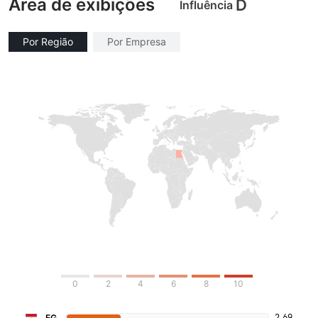
Área de exibições
D
Influência
Por Região
Por Empresa
0
2
4
6
8
10
2.69
EG