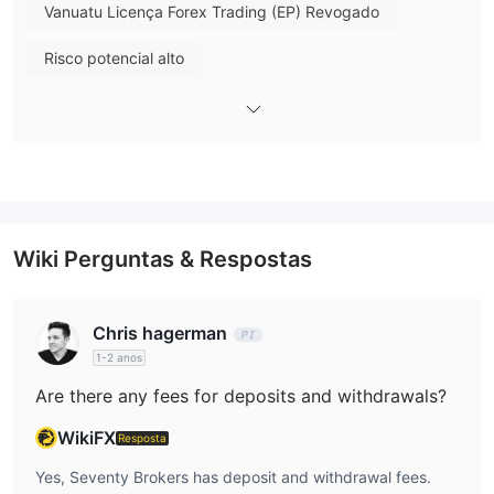
uma escolha valiosa para traders de todos os níveis que
Vanuatu Licença Forex Trading (EP) Revogado
procuram diversas oportunidades de negociação.
Risco potencial alto
Wiki Perguntas & Respostas
Chris hagerman
1-2 anos
é Seventy Brokers legítimo ou uma
Are there any fees for deposits and withdrawals?
farsa？
WikiFX
Resposta
Seventy Brokers'o status regulatório é atualmente rotulado
como “não autorizado” pela National Futures Association (NFA),
Yes, Seventy Brokers has deposit and withdrawal fees.