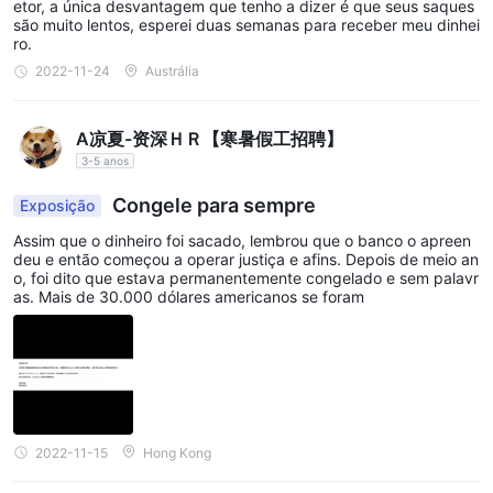
capacitando os traders a conduzir análises de mercado
etor, a única desvantagem que tenho a dizer é que seus saques
são muito lentos, esperei duas semanas para receber meu dinhei
aprofundadas. Gráficos e prazos personalizáveis ​​aumentam
ro.
ainda mais a precisão na tomada de decisões.
2022-11-24
Austrália
Negociação Algorítmica: Para traders interessados ​​em
estratégias automatizadas, o MT5 suporta negociação
A凉夏-资深ＨＲ【寒暑假工招聘】
algorítmica através de Expert Advisors (EAs). Esses EAs podem
3-5 anos
executar negociações em seu nome com base em critérios
predefinidos, permitindo negociações com as mãos livres.
Congele para sempre
Exposição
Depósito e retirada
Assim que o dinheiro foi sacado, lembrou que o banco o apreen
deu e então começou a operar justiça e afins. Depois de meio an
Seventy Brokersoferece uma variedade de métodos de
o, foi dito que estava permanentemente congelado e sem palavr
as. Mais de 30.000 dólares americanos se foram
depósito e retirada, incluindo cartões de crédito, cartões de
débito, transferências bancárias e carteiras eletrônicas.
Aqui estão os métodos de depósito e retirada, juntamente com
as taxas associadas, organizados em formato de tabela:
Seventy Brokersoferece uma variedade de tipos de contas para
atender traders com capacidades financeiras variadas. os
2022-11-15
Hong Kong
requisitos de depósito mínimo para cada tipo de conta são os