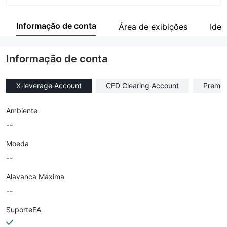
Abreviação
Seventy Brokers
Informação de conta
Área de exibições
Iden
Funcionário da empresa
--
Informação de conta
X-leverage Account
CFD Clearing Account
Premiu
Ambiente
--
Moeda
--
Alavanca Máxima
--
SuporteEA