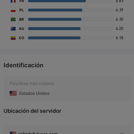
6.83
FR
6.39
PL
6.30
BR
6.20
AU
6.18
CO
Identificación
País/Área más visitada
Estados Unidos
Ubicación del servidor
infinityfutures.com