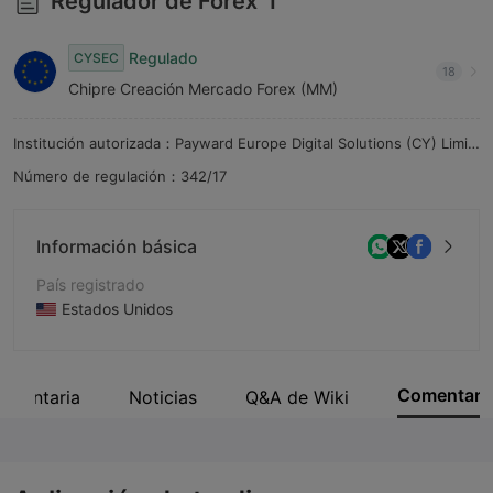
Regulador de Forex
1
9
Regulado
CYSEC
18
Chipre Creación Mercado Forex (MM)
Institución autorizada：Payward Europe Digital Solutions (CY) Limited
Número de regulación：342/17
Información básica
País registrado
Estados Unidos
Período de Funcionamiento
De 5 a 10 años
Comentar
lamentaria
Noticias
Q&A de Wiki
Empresa
NinjaTrader Group, LLC