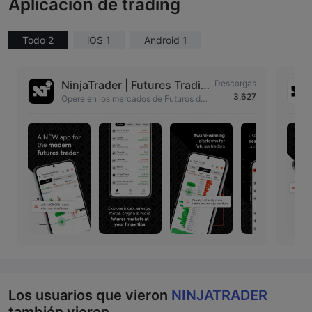
Aplicación de trading
Todo 2
iOS 1
Android 1
NinjaTrader | Futures Tradin
Descargas
3,627
g
Opere en los mercados de Futuros des
de cualquier lugar con nuestras herra
mientas de trading avanzadas en su b
olsillo.
Los usuarios que vieron
NINJATRADER