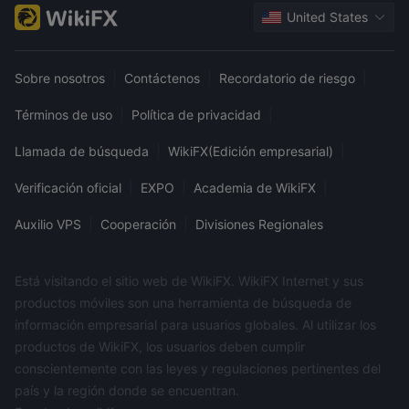
United States
Sobre nosotros
|
Contáctenos
|
Recordatorio de riesgo
|
Términos de uso
|
Política de privacidad
|
Llamada de búsqueda
|
WikiFX(Edición empresarial)
|
Verificación oficial
|
EXPO
|
Academia de WikiFX
|
Auxilio VPS
|
Cooperación
|
Divisiones Regionales
Está visitando el sitio web de WikiFX. WikiFX Internet y sus
productos móviles son una herramienta de búsqueda de
información empresarial para usuarios globales. Al utilizar los
productos de WikiFX, los usuarios deben cumplir
conscientemente con las leyes y regulaciones pertinentes del
país y la región donde se encuentran.