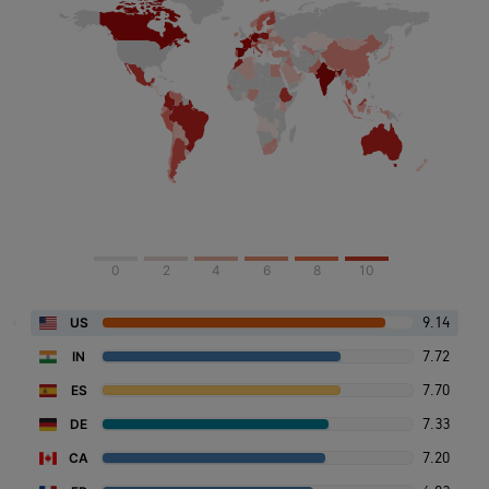
0
2
4
6
8
10
9.14
US
7.72
IN
7.70
ES
7.33
DE
7.20
CA