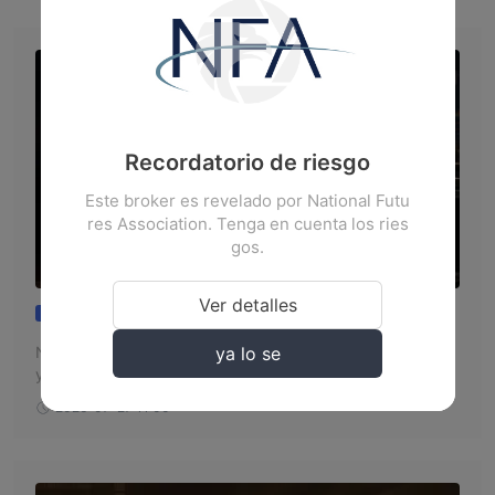
Recordatorio de riesgo
Este broker es revelado por National Futu
res Association. Tenga en cuenta los ries
gos.
Ver detalles
NINJATRADER: ¿Clon sospechoso o br
Exposición
oker confiable? Lo que debes saber
ya lo se
NinjaTrader es un bróker de futuros con plataforma propia
y costos competitivos, pero los datos de WikiFX revelan u
n estatus de clon sospechoso y quejas de usuarios por ret
2026-07-27 11:00
ención de fondos. Analizamos la evidencia disponible.