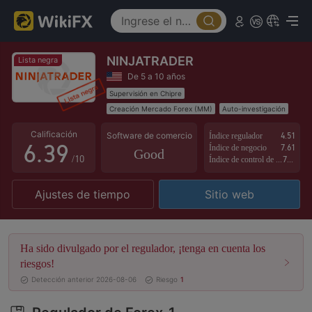
1
4
2
5
NINJATRADER
3
0
6
Lista negra
De 5 a 10 años
4
1
7
Supervisión en Chipre
Creación Mercado Forex (MM)
Auto-investigación
5
2
8
Negocio global
Calificación
Software de comercio
Índice regulador
4.51
6
.
3
9
Índice de negocio
7.61
Good
/10
Índice de control de riesgo
7.17
7
4
Ajustes de tiempo
Sitio web
8
5
9
6
Ha sido divulgado por el regulador, ¡tenga en cuenta los
7
riesgos!
Detección anterior 2026-08-06
Riesgo
1
8