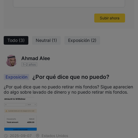
criteria I require to fully trust a broker with my trades.
Subir ahora
Todo
(3)
Neutral
(1)
Exposición
(2)
Ahmad Alee
1-2 años
¿Por qué dice que no puedo?
Exposición
¿Por qué dice que no puedo retirar mis fondos? Sigue aparecien
do algo sobre lavado de dinero y no puedo retirar mis fondos.
2025-09-07
Estados Unidos