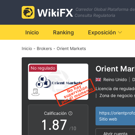
1
0
Corredor Global Plataforma de
2
1
Consulta Regulatoria
3
2
Inicio
Ranking
Exposición
Inicio
-
Brokers
-
Orient Markets
4
3
5
4
Orient Mar
No regulado
Reino Unido
|
D
6
5
Licencia de regula
Zona de negocio
|
0
7
6
Riesgo potencial a
|
https://orientpro
Calificación
1
.
8
7
Sitio web
/10
Abrir cuenta