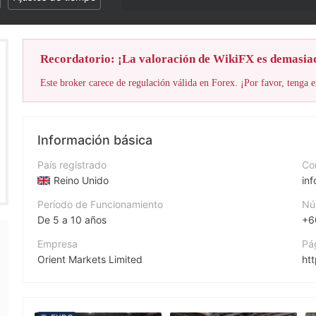
Recordatorio: ¡La valoración de WikiFX es demasia
Este broker carece de regulación válida en Forex. ¡Por favor, tenga e
Información básica
País registrado
Cor
Reino Unido
in
Período de Funcionamiento
Nú
De 5 a 10 años
+6
Empresa
Pá
Orient Markets Limited
htt
Abreviación
Di
Orient Markets