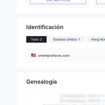
Sitio web oficial
Identificación
Todo
2
Estados Unidos
1
Hong Ko
orientproforex.com
Genealogía