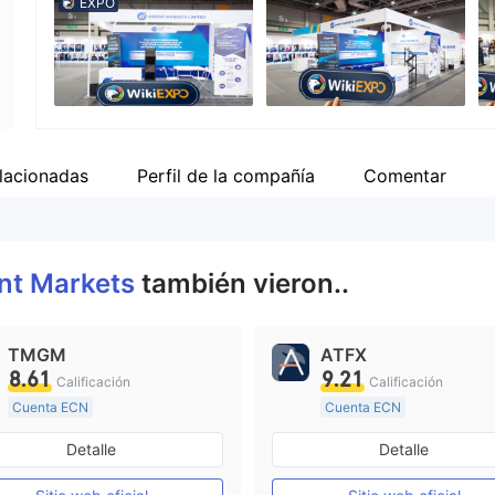
EXPO
Empleado de la empresa
--
lacionadas
Perfil de la compañía
Comentar
nt Markets
también vieron..
TMGM
ATFX
8.61
9.21
Calificación
Calificación
Cuenta ECN
Cuenta ECN
De 10 a 15 años
De 10 a 15 años
Detalle
Detalle
Supervisión en Australia
Supervisión en Australia
Creación Mercado Forex (MM)