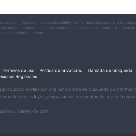
se basa en información pública disponible y comentarios de usuarios, esforzándo
atos pueden variar con el tiempo o debido a cambios en las fuentes. Se recomienda
n de manera independiente.
|
|
|
Términos de uso
Política de privacidad
Llamada de búsqueda
visiones Regionales
sus productos móviles son una herramienta de búsqueda de información 
temente con las leyes y regulaciones pertinentes del país y la regi
ormación a：qa@wikifx.com