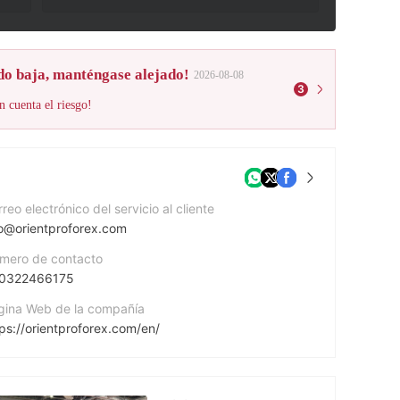
do baja, manténgase alejado!
2026-08-08
3
n cuenta el riesgo!
reo electrónico del servicio al cliente
fo@orientproforex.com
mero de contacto
0322466175
gina Web de la compañía
ps://orientproforex.com/en/
rección de la empresa
69 Aberdeen Avenue Cambridge, Cambridge, England CB2 8DL