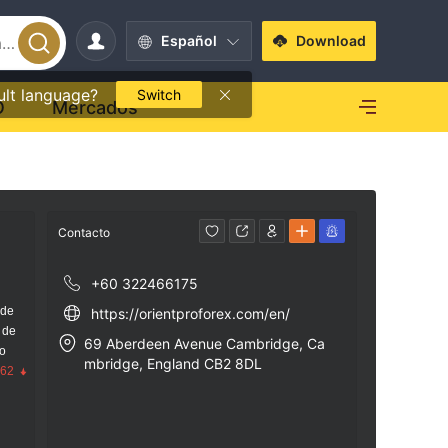
Español
Download
ult language?
Switch
O
Mercados
Contacto
+60 322466175
 de
https://orientproforex.com/en/
 de
69 Aberdeen Avenue Cambridge, Ca
go
mbridge, England CB2 8DL
.62