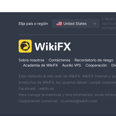
※ WikiFX 
Elija país o región
United States
algunos d
verifique
|
|
|
Sobre nosotros
Contáctenos
Recordatorio de riesgo
|
|
|
|
Academia de WikiFX
Auxilio VPS
Cooperación
Di
Está visitando el sitio web de WikiFX. WikiFX Internet y 
productos de WikiFX, los usuarios deben cumplir conscien
Facebook：wikifx.es
Para corregir la matrícula y otra información, envíe inf
Cooperación comercial：business@wikifx.com