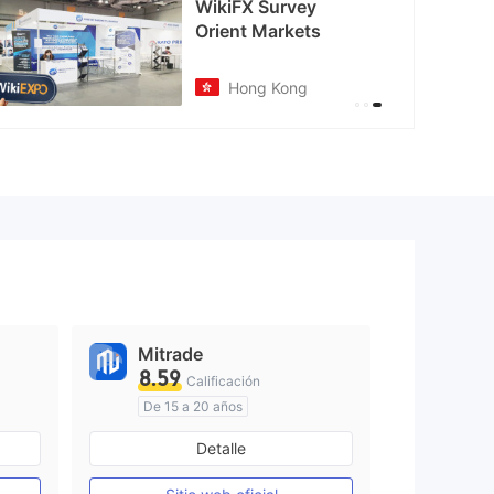
WikiFX Survey
Orient Markets
Hong Kong
Mitrade
8.59
Calificación
De 15 a 20 años
Supervisión en Australia
Detalle
Creación Mercado Forex (MM)
Creación Mercado Forex (MM)
Auto-investigación