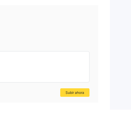
ntes
 y
Subir ahora