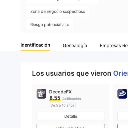
WikiFX Survey
Orient Markets
Zona de negocio sospechoso
Singapur
Riesgo potencial alto
Identificación
Genealogía
Empresas Re
Los usuarios que vieron
Orie
DecodeFX
8.55
Calificación
De 5 a 10 años
Supervisión en Australia
Detalle
Creación Mercado Forex (MM)
Licencia completa de MT4