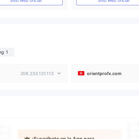
Sitio web oficial
Sitio web oficial
Licencia completa de MT4
Licencia completa de MT4
ng
1
206.233.131.113
orientprofx.com
¡Suscríbete en la App para