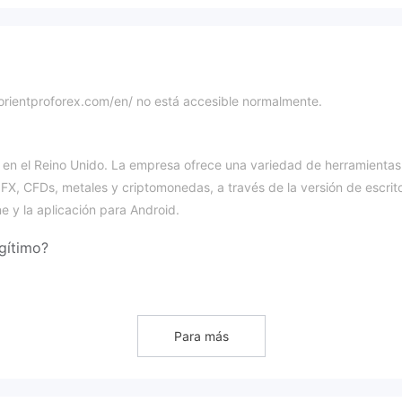
://orientproforex.com/en/ no está accesible normalmente.
a en el Reino Unido. La empresa ofrece una variedad de herramientas
 FX, CFDs, metales y criptomonedas, a través de la versión de escrito
e y la aplicación para Android.
gítimo?
omisión de Valores e Inversiones de Australia (ASIC), pero actualment
ulatorio de Orient Markets es no regulado.
Para más
orex, CFD de índices, metales y criptomonedas.