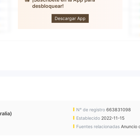
desbloquear!
Orient Markets
Descargar App
N° de registro
663831098
alia)
Establecido
2022-11-15
Fuentes relacionadas
Anuncio d