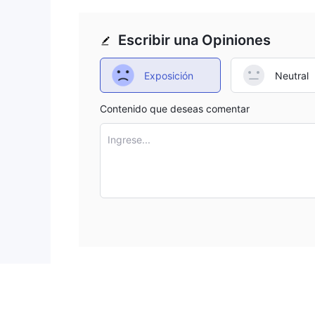
Orient Markets no proporciona mucha información sob
potenciales comparen las diferentes cuentas y elij
Escribir una Opiniones
Tarifas de Orient Markets
Exposición
Neutral
En cuanto a los spreads y comisiones, no hay informa
Contenido que deseas comentar
Plataforma de Trading
Orient Markets ofrece varias plataformas de trading
Ingrese...
Webtrader.
Depósito y Retiro
La información sobre los métodos de depósito y retir