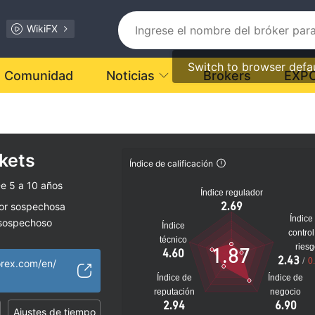
WikiFX
Switch to browser defa
Comunidad
Noticias
Brokers
EXP
kets
Índice de calificación
e 5 a 10 años
Índice regulador
2.69
dor sospechosa
Índice
 sospechoso
Índice
control
lto
técnico
ries
1.87
4.60
2.43
/
0
forex.com/en/
Índice de
Índice de
reputación
negocio
2.94
6.90
Ajustes de tiempo