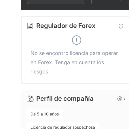
2
9
8
3
9
Regulador de Forex
4
5
No se encontró licencia para operar
en Forex. Tenga en cuenta los
6
riesgos.
7
Perfil de compañía
4
8
De 5 a 10 años
9
Licencia de regulador sospechosa