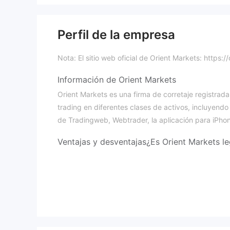
Perfil de la empresa
Nota: El sitio web oficial de Orient Markets: https
Información de Orient Markets
Orient Markets es una firma de corretaje registrad
trading en diferentes clases de activos, incluyendo
de Tradingweb, Webtrader, la aplicación para iPhon
Ventajas y desventajas
¿Es Orient Markets le
Orient Markets tiene una licencia regulada por la C
licencia ha sido revocada, por lo que el estado reg
¿Qué puedo operar en Orient Markets?
Puedes operar docenas de productos, incluyendo F
Tipo de cuenta