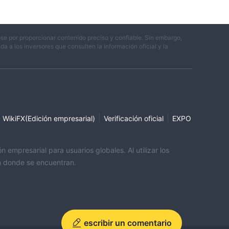
se por proporcionar contenido preciso y confiable. Sin embargo,
 a los inversores que consulten la información oficial y la
|
|
WikiFX(Edición empresarial)
Verificación oficial
EXPO
empresarial para usuarios globales. Al utilizar los
ón donde se encuentran.
escribir un comentario