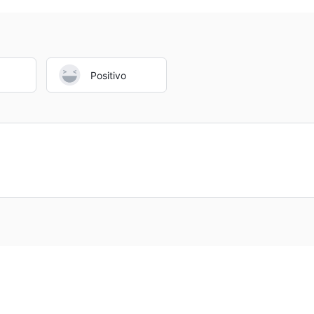
re sus tipos de cuentas en su sitio web. Esto dificulta que los clie
an la que más les convenga.
Positivo
ción detallada disponible en el sitio oficial de Orient Markets.
 para sus clientes, incluyendo Tradingweb (escritorio, iOS, Android)
o no se divulga en el sitio web oficial.