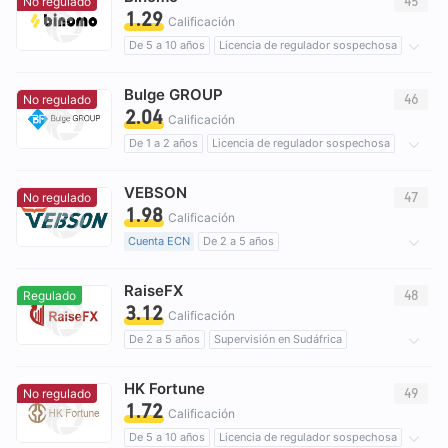
45
No regulado
1.29
Riesgo potencial medio
Supervisión offshore
Calificación
De 5 a 10 años
Licencia de regulador sospechosa
Negocio global
Riesgo potencial alto
Bulge GROUP
46
No regulado
2.04
Calificación
De 1 a 2 años
Licencia de regulador sospechosa
Licencia completa de MT5
brokers regionales
VEBSON
Riesgo potencial alto
47
No regulado
1.98
Calificación
Cuenta ECN
De 2 a 5 años
Licencia de regulador sospechosa
RaiseFX
Licencia completa de MT5
Riesgo potencial alto
48
Regulado
3.12
Calificación
De 2 a 5 años
Supervisión en Sudáfrica
Trading Derivados (EP)
Licencia completa de MT5
HK Fortune
Riesgo potencial alto
49
No regulado
1.72
Calificación
De 5 a 10 años
Licencia de regulador sospechosa