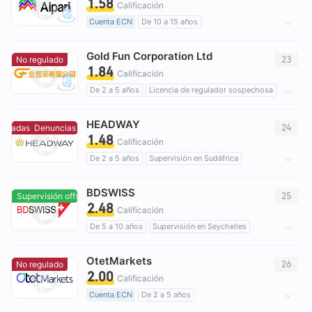
1.58
Riesgo potencial alto
Supervisión offshore
Calificación
Cuenta ECN
De 10 a 15 años
Supervisión en Belarús
Gold Fun Corporation Ltd
Licencia Forex Trading (EP)
Auto-investigación
23
No regulado
1.84
brokers regionales
Riesgo potencial alto
Calificación
De 2 a 5 años
Licencia de regulador sospechosa
Auto-investigación
Zona de negocio sospechoso
HEADWAY
Hong KongTrading Metales Preciosos (AGN) retirado
24
tradas
Denuncias concentradas
1.48
Riesgo potencial alto
Calificación
De 2 a 5 años
Supervisión en Sudáfrica
Trading Derivados (EP)
Licencia completa de MT4
BDSWISS
Negocio global
Riesgo potencial alto
25
Supervisión offshore
Supervisión offshore
2.48
Calificación
De 5 a 10 años
Supervisión en Seychelles
Trading Derivados (EP)
Riesgo potencial alto
OtetMarkets
Supervisión offshore
26
No regulado
2.00
Calificación
Cuenta ECN
De 2 a 5 años
Licencia de regulador sospechosa