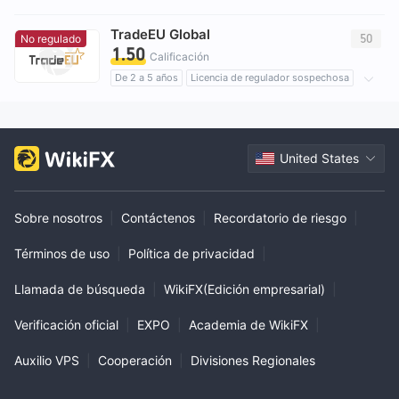
Zona de negocio sospechoso
TradeEU Global
Riesgo potencial alto
50
No regulado
1.50
Calificación
De 2 a 5 años
Licencia de regulador sospechosa
Zona de negocio sospechoso
Riesgo potencial alto
United States
Sobre nosotros
|
Contáctenos
|
Recordatorio de riesgo
|
Términos de uso
|
Política de privacidad
|
Llamada de búsqueda
|
WikiFX(Edición empresarial)
|
Verificación oficial
|
EXPO
|
Academia de WikiFX
|
Auxilio VPS
|
Cooperación
|
Divisiones Regionales