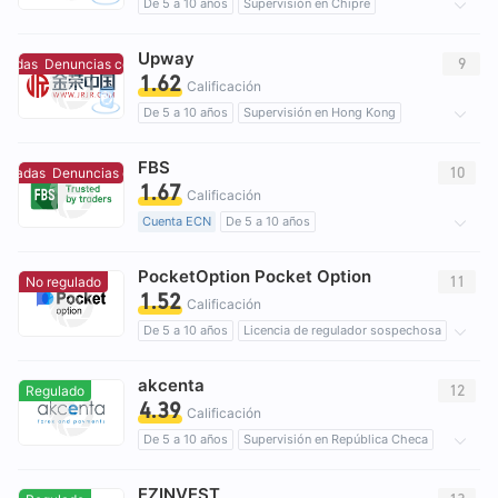
De 5 a 10 años
Supervisión en Chipre
Creación Mercado Forex (MM)
Upway
Licencia completa de MT4
brokers regionales
9
radas
Denuncias concentradas
1.62
Riesgo potencial alto
Calificación
De 5 a 10 años
Supervisión en Hong Kong
Trading Metales Preciosos (AGN)
FBS
Licencia completa de MT5
brokers regionales
10
tradas
Denuncias concentradas
1.67
Riesgo potencial alto
Calificación
Cuenta ECN
De 5 a 10 años
Supervisión en Australia
PocketOption Pocket Option
Creación Mercado Forex (MM)
11
No regulado
1.52
Licencia completa de MT4
Negocio global
Calificación
Riesgo potencial alto
De 5 a 10 años
Licencia de regulador sospechosa
Auto-investigación
Negocio global
akcenta
Riesgo potencial alto
12
Regulado
4.39
Calificación
De 5 a 10 años
Supervisión en República Checa
Creación Mercado Forex (MM)
Auto-investigación
EZINVEST
Zona de negocio sospechoso