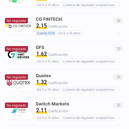
De 5 a 10 años
Licencia de regulador sospechosa
Riesgo potencial alto
CG FINTECH
32
No regulado
2.15
Calificación
Cuenta ECN
De 5 a 10 años
Licencia de regulador sospechosa
GFS
Licencia completa de MT4
brokers regionales
33
No regulado
1.62
Riesgo potencial alto
Calificación
De 5 a 10 años
Licencia de regulador sospechosa
Zona de negocio sospechoso
Quotex
Riesgo potencial alto
34
No regulado
1.32
Calificación
De 5 a 10 años
Licencia de regulador sospechosa
Zona de negocio sospechoso
Switch Markets
Riesgo potencial alto
35
No regulado
2.11
Calificación
De 5 a 10 años
Licencia de regulador sospechosa
Licencia completa de MT5
brokers regionales