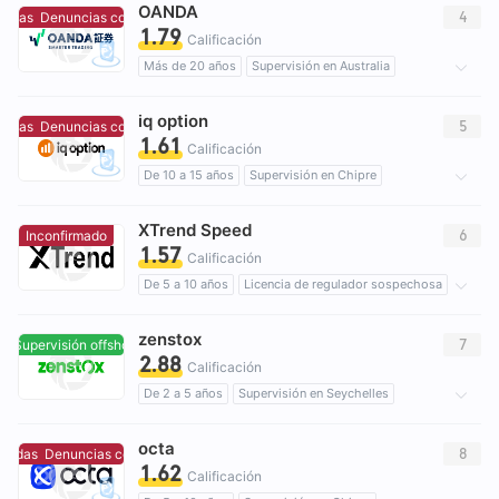
OANDA
Licencia completa de MT4
Negocio global
4
adas
Denuncias concentradas
1.79
Riesgo potencial alto
Supervisión offshore
Calificación
Más de 20 años
Supervisión en Australia
Creación Mercado Forex (MM)
iq option
Licencia completa de MT4
Negocio global
5
adas
Denuncias concentradas
1.61
Riesgo potencial alto
Supervisión offshore
Calificación
De 10 a 15 años
Supervisión en Chipre
Creación Mercado Forex (MM)
Auto-investigación
XTrend Speed
Negocio global
Riesgo potencial alto
6
Inconfirmado
1.57
Calificación
De 5 a 10 años
Licencia de regulador sospechosa
Auto-investigación
Riesgo potencial alto
zenstox
7
Supervisión offshore
Supervisión offshore
2.88
Calificación
De 2 a 5 años
Supervisión en Seychelles
Trading Derivados (EP)
Riesgo potencial alto
octa
Supervisión offshore
8
radas
Denuncias concentradas
1.62
Calificación