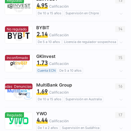
13
Regulado
4.95
Calificación
De 10 a 15 años
Supervisión en Chipre
Creación Mercado Forex (MM)
BYBIT
Licencia completa de MT4
brokers regionales
14
No regulado
2.14
Riesgo potencial alto
Calificación
De 5 a 10 años
Licencia de regulador sospechosa
Licencia completa de MT5
Negocio global
GKInvest
Riesgo potencial alto
15
Inconfirmado
1.73
Calificación
Cuenta ECN
De 5 a 10 años
Licencia de regulador sospechosa
MultiBank Group
Riesgo potencial alto
16
tradas
Denuncias concentradas
1.69
Calificación
De 10 a 15 años
Supervisión en Australia
Creación Mercado Forex (MM)
YWO
Licencia completa de MT4
brokers regionales
17
Regulado
4.44
Riesgo potencial alto
Supervisión offshore
Calificación
De 1 a 2 años
Supervisión en Sudáfrica