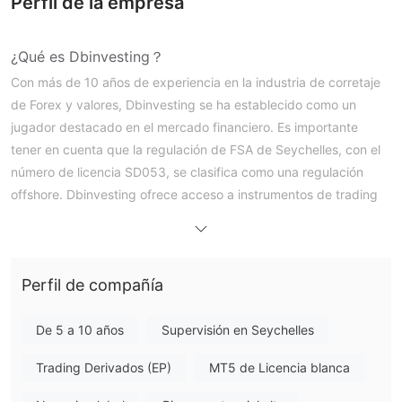
Perfil de la empresa
¿Qué es Dbinvesting？
Con más de 10 años de experiencia en la industria de corretaje
de Forex y valores, Dbinvesting se ha establecido como un
jugador destacado en el mercado financiero. Es importante
tener en cuenta que la regulación de FSA de Seychelles, con el
número de licencia SD053, se clasifica como una regulación
offshore. Dbinvesting ofrece acceso a instrumentos de trading
en diversas clases de activos y múltiples tipos de cuentas en
vivo.
En el siguiente artículo, analizaremos las características de este
Perfil de compañía
broker desde varios aspectos, brindándote información simple
y organizada. Si estás interesado, por favor sigue leyendo. Al
final del artículo, también haremos una breve conclusión para
De 5 a 10 años
Supervisión en Seychelles
que puedas comprender las características del broker de un
Trading Derivados (EP)
MT5 de Licencia blanca
vistazo.