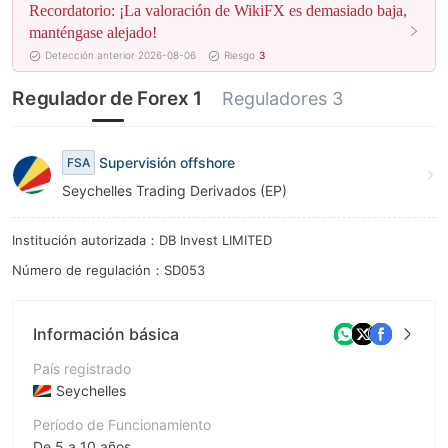
Recordatorio: ¡La valoración de WikiFX es demasiado baja,
8
manténgase alejado!
Detección anterior 2026-08-06
Riesgo
3
9
Regulador de Forex 1
Reguladores 3
Supervisión offshore
FSA
Seychelles Trading Derivados (EP)
Institución autorizada：DB Invest LIMITED
Número de regulación：SD053
Información básica
País registrado
Seychelles
Período de Funcionamiento
De 5 a 10 años