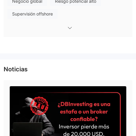
Negocio global
Riesgo potencial alto
Pros y Contras
Supervisión offshore
Brokers Alternativos a Dbinvesting
Hay muchos brokers alternativos a Dbinvesting dependiendo
de las necesidades y preferencias específicas del trader.
Algunas opciones populares incluyen:
Axi
– Un broker de trading bien regulado y respetado con una
variedad de herramientas de trading avanzadas, lo que lo
convierte en una excelente opción para traders profesionales
Noticias
que buscan capacidades de trading avanzadas.
Equiti -
Un broker global de confianza especializado en
trading en línea de forex, materias primas e índices, que ofrece
tecnología de vanguardia, ejecución superior y análisis de
mercado integral.
Grand Capital
– Una plataforma de trading multiactivo que
brinda a los traders acceso a varios mercados financieros,
tecnologías de trading innovadoras y una amplia gama de
opciones de inversión.