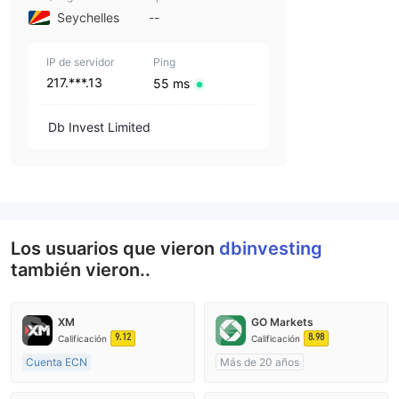
Seychelles
--
IP de servidor
Ping
217.***.13
55 ms
Db Invest Limited
Los usuarios que vieron
dbinvesting
también vieron..
XM
GO Markets
9.12
8.98
Calificación
Calificación
Cuenta ECN
Más de 20 años
De 15 a 20 años
Supervisión en Australia