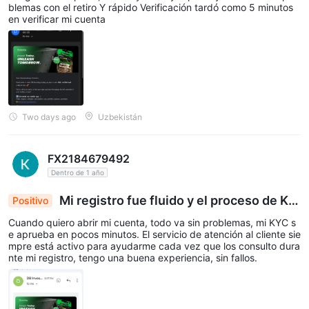
valiosa, análisis y educación para mejorar la experiencia de
blemas con el retiro Y rápido Verificación tardó como 5 minutos
trading.
en verificar mi cuenta
Ebooks:
Dbinvesting ofrece Ebooks que cubren diversas
estrategias, técnicas y conceptos de trading. Estos libros
digitales brindan conocimientos profundos y perspicaces sobre
diferentes aspectos del trading, atendiendo a traders de
diferentes niveles de habilidad.
Two days ago
Uzbekistán
Calendario Económico:
El calendario económico es una
herramienta esencial para los traders, ya que proporciona
información sobre próximos eventos económicos, anuncios y
FX2184679492
publicaciones de datos que pueden afectar los mercados
Dentro de 1 año
financieros. Dbinvesting proporciona un calendario económico
Mi registro fue fluido y el proceso de KY
Positivo
que ayuda a los traders a mantenerse informados sobre
C está bien
Cuando quiero abrir mi cuenta, todo va sin problemas, mi KYC s
eventos importantes y tomar decisiones de trading informadas.
e aprueba en pocos minutos. El servicio de atención al cliente sie
Cálculo de Forex:
Dbinvesting ofrece una herramienta de
mpre está activo para ayudarme cada vez que los consulto dura
nte mi registro, tengo una buena experiencia, sin fallos.
cálculo de forex que permite a los traders realizar cálculos
rápidos relacionados con sus operaciones. Esta herramienta
ayuda a los traders a determinar valores como valores de pip,