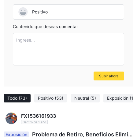
entendimiento completo del apalancamiento y los riesgos
asociados.
Positivo
Spreads y Comisiones
Contenido que deseas comentar
Dbinvesting ofrece diferentes spreads y estructuras de
comisiones para cada uno de sus tipos de cuenta. Aquí se
Ingrese...
muestra un desglose de los spreads y comisiones para cada
tipo de cuenta:
Cuenta STP:
un spread de 1 pip
no
La cuenta STP tiene
y
cobra comisiones
en las operaciones. Esto significa que el
Subir ahora
costo de operar se basa únicamente en el spread.
Cuenta ECN:
un spread tan bajo
La cuenta ECN ofrece
como 0.0 pips
, lo que indica spreads muy ajustados. Sin
Todo
(73)
Positivo
(53)
Neutral
(5)
Exposición
(15
embargo, se cobra una comisión en las operaciones, a partir de
$4.00 por lote por lado
. Esta comisión se suma al costo del
spread.
FX1536161933
Cuenta PRO:
tan bajo
Dentro de 1 año
La cuenta PRO ofrece un spread
como 0.3 pips
, ligeramente superior al de la cuenta ECN. La
Problema de Retiro, Beneficios Elimin
Exposición