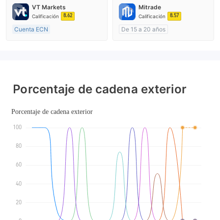
Supervisión en Australia
Creación Mercado Forex (MM)
VT Markets
Mitrade
Creación Mercado Forex (MM)
cTrader
8.62
8.57
Calificación
Calificación
Licencia completa de MT4
Cuenta ECN
De 15 a 20 años
De 10 a 15 años
Supervisión en Australia
Supervisión en Australia
Creación Mercado Forex (MM)
Creación Mercado Forex (MM)
Auto-investigación
Licencia completa de MT4
Porcentaje de cadena exterior