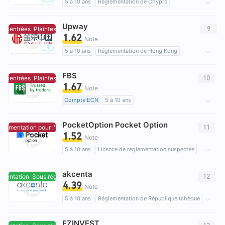
5 à 10 ans
Réglementation de Chypre
Market Making (MM)
Etiquette principale MT4
Upway
Courtiers Régionaux
Risque élevé potentiel
9
oncentrées
Plaintes concentrées
1.62
Note
5 à 10 ans
Réglementation de Hong Kong
Trading Métaux Précieux (AGN)
FBS
Etiquette principale MT5
Courtiers Régionaux
10
oncentrées
Plaintes concentrées
1.67
Risque élevé potentiel
Note
Compte ECN
5 à 10 ans
Réglementation de Australie
Market Making (MM)
PocketOption Pocket Option
Etiquette principale MT4
Affaires mondiales
11
lementation pour l'instant.
Aucune réglementation pour l'instant.
1.52
Risque élevé potentiel
Note
5 à 10 ans
Licence de réglementation suspectée
Auto-recherche
Affaires mondiales
akcenta
Risque élevé potentiel
12
mentation
Sous réglementation
4.39
Note
5 à 10 ans
Réglementation de République tchèque
Market Making (MM)
Auto-recherche
EZINVEST
Région d'affaires suspectée