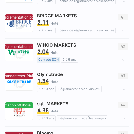
2 à 5 ans
Licence de réglementation suspectée
Région d'affaires suspectée
Risque élevé potentiel
BRIDGE MARKETS
41
 réglementation pour l'instant.
Aucune réglementation pour l'instant.
2.11
Note
2 à 5 ans
Licence de réglementation suspectée
Etiquette principale MT5
Risque élevé potentiel
WINGO MARKETS
42
 réglementation pour l'instant.
Aucune réglementation pour l'instant.
2.04
Note
Compte ECN
2 à 5 ans
Licence de réglementation suspectée
Olymptrade
Etiquette principale MT5
Affaires mondiales
43
es concentrées
Plaintes concentrées
1.34
Risque élevé potentiel
Note
5 à 10 ans
Réglementation de Vanuatu
Licence Trading Forex (EP)
Auto-recherche
sgt. MARKETS
Affaires mondiales
Risque élevé potentiel
44
entation offshore
Réglementation offshore
4.38
Réglementation offshore
Note
5 à 10 ans
Réglementation de Îles vierges
Market Making (MM)
Etiquette principale MT4
Binomo
Affaires mondiales
Risque potentiel moyen