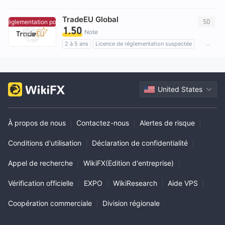
Région d'affaires suspectée
Risque élevé potentiel
TradeEU Global
50
 réglementation pour l'instant.
Aucune réglementation pour l'instant.
1.50
Note
2 à 5 ans
Licence de réglementation suspectée
Région d'affaires suspectée
Risque élevé potentiel
United States
À propos de nous
|
Contactez-nous
|
Alertes de risque
|
Conditions d'utilisation
|
Déclaration de confidentialité
|
Appel de recherche
|
WikiFX(Edition d'entreprise)
|
Vérification officielle
|
EXPO
|
WikiResearch
|
Aide VPS
|
Coopération commerciale
|
Division régionale