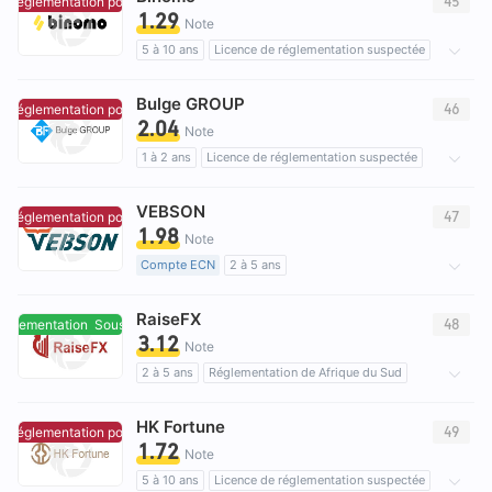
45
 réglementation pour l'instant.
Aucune réglementation pour l'instant.
1.29
Réglementation offshore
Note
5 à 10 ans
Licence de réglementation suspectée
Affaires mondiales
Risque élevé potentiel
Bulge GROUP
46
 réglementation pour l'instant.
Aucune réglementation pour l'instant.
2.04
Note
1 à 2 ans
Licence de réglementation suspectée
Etiquette principale MT5
Courtiers Régionaux
VEBSON
Risque élevé potentiel
47
 réglementation pour l'instant.
Aucune réglementation pour l'instant.
1.98
Note
Compte ECN
2 à 5 ans
Licence de réglementation suspectée
RaiseFX
Etiquette principale MT5
Risque élevé potentiel
48
églementation
Sous réglementation
3.12
Note
2 à 5 ans
Réglementation de Afrique du Sud
Licence Trading Produits Dérivés (EP)
HK Fortune
Etiquette principale MT5
Risque élevé potentiel
49
 réglementation pour l'instant.
Aucune réglementation pour l'instant.
1.72
Note
5 à 10 ans
Licence de réglementation suspectée