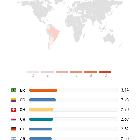
0
2
4
6
8
10
3.14
BR
2.96
CO
2.70
CH
2.69
CR
2.52
DE
2.50
AR