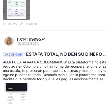
ceso de retiro grande no avanza. Cuando pides todo te exigen p
agos de impuestos por U$4.000 más, pero no consignan.
05-26
Colombia
FX1419999574
Dentro de 1 año
ESTAFA TOTAL, NO DEN SU DINERO A
Exposición
SUXXESFX
ALERTA ESTAFAAAA A COLOMBIANOS: Esta plataforma no está
regulada en Colombia y no hay forma de recuperar el dinero. Es
una estafa, te presionan para que les des más y más dinero y lu
ego no puedes retirarlo. Después manipulan la plataforma para
decirte que perdiste todo y que les pagues adicionalmente segu
ros, procesadores y al final NO DEVUELVEN TU DUNERO.