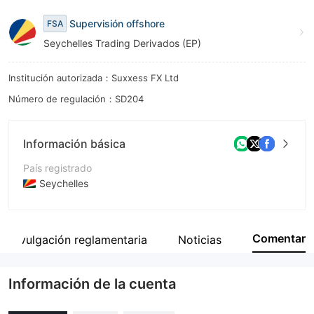
9
7
Supervisión offshore
FSA
8
Seychelles Trading Derivados (EP)
9
Institución autorizada：Suxxess FX Ltd
Número de regulación：SD204
Información básica
País registrado
Seychelles
Período de Funcionamiento
De 1 a 2 años
Comentar
Divulgación reglamentaria
Noticias
Empresa
Suxxess FX Ltd
Información de la cuenta