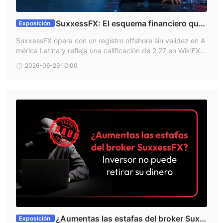
SuxxessFX: El esquema financiero que
Exposición
tritura ahorros en América Latina
SuxxessFX opera con un registro offshore sin validez en A
mérica Latina y refleja una calificación de 2.27 en WikiFX a
l acumular graves denuncias. Los afectados reportan un e
2026-06-29 10:00
squema de extorsión enfocado en vaciar las cuentas medi
ante impuestos falsos, secuestro de capital y alteraciones
sistemáticas en las posiciones bursátiles.
¿Aumentas las estafas del broker Suxx
Exposición