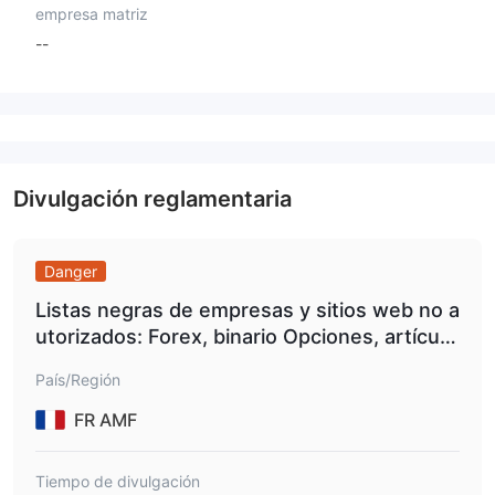
empresa matriz
--
Divulgación reglamentaria
Danger
Listas negras de empresas y sitios web no a
utorizados: Forex, binario Opciones, artículo
s diversos, derivados de criptoactivos, usur
País/Región
pationssuxxessfx.com.
FR AMF
Tiempo de divulgación