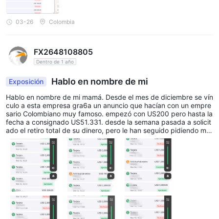
03-26
Colombia
FX2648108805
Dentro de 1 año
Hablo en nombre de mi
Exposición
Hablo en nombre de mi mamá. Desde el mes de diciembre se vín
culo a esta empresa gra6a un anuncio que hacían con un empre
sario Colombiano muy famoso. empezó con US200 pero hasta la
fecha a consignado US51.331. desde la semana pasada a solicit
ado el retiro total de su dinero, pero le han seguido pidiendo má
s dinero por concepto de seguros. Se suponía que hoy le debía ll
egar el dinero, pero ayer la llamaron a decirle que el dinero está
retenido en Estados Unidos y que para liberarlo debe pagar otro
s US20.000 y que si no los paga pierde todo, lo que invertio y lo
que supuestamente ganó. En este momento la cuenta con ellos s
igue activa porque están esperando que lla consigne. Adjunto e
nvío el soporte de todos los pagos que ella hizo. Agradezco su a
yuda.