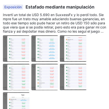
Estafado mediante manipulación
Exposición
Invertí un total de USD 5.690 en SuxxessFx y lo perdí todo. Sie
mpre fue un trato muy amable aduciendo buenas ganancias, en
todo ese tiempo solo pude hacer un retiro de USD 150 sólo para
que viera que si se podía retirar, pero esto era para ganar mi con
fianza y así depósitar mas dinero. Como no les seguí el juego me
llamaron para devolverme lo invertido junto con la rentabilidad g
anada, unos USD 7.500 pero para ello debía pagar un procesad
or financiero por USD 1.615 y un seguro por USD 1.075 a lo cual
accedí porque parecía algo sencillo y además dijeron, me devolv
ían esos dos últimos depósitos. El dinero no llegó y peor aun, me
solicitaron más dinero para continuar con el proceso, dije que n
o, que me devolvieran los dos últimos depósitos, la respuesta fu
e... "Debe continuar con el proceso, por que es todo o nada". Se
siente muchísima impotencia al ver como de una manera descar
ada y fría, se quedan con el dinero que a uno tanto le ha costad
o conseguir. Muchas gracias.