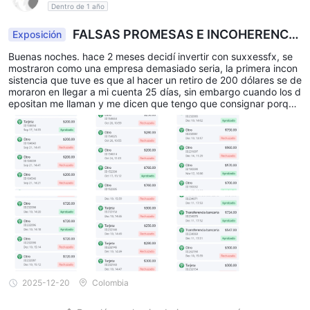
Dentro de 1 año
FALSAS PROMESAS E INCOHERENCIA
Exposición
S
Buenas noches. hace 2 meses decidí invertir con suxxessfx, se
mostraron como una empresa demasiado seria, la primera incon
sistencia que tuve es que al hacer un retiro de 200 dólares se de
moraron en llegar a mi cuenta 25 días, sin embargo cuando los d
epositan me llaman y me dicen que tengo que consignar porque
el oro en ese momento iba a subir, y si subió y reflejo ganancias,
pero aunque no tuviese pérdidas en mi cuenta el retiro no era po
sible por mi tipo de cuenta, 15 días después me llaman diciendo
que mi margen está demasiado bajo y que en 2 horas tenía que
conseguir 6000mil dólares para cambiar mi tipo de cuenta aunq
ue sea por un mes porque ellos me iban a brindar el respaldo pa
ra que mi margen no volviera a bajar y estuviese tranquila a las
5 días de haber consignado me dicen que me toca consignar de
nuevo porque ellos me tienen que retirar el respaldo por políticas
de la empresa 1 que para el 31 me toca consignar 11mil dólares
sino pierdo todo mi capital.No cumplen su palabra.
2025-12-20
Colombia