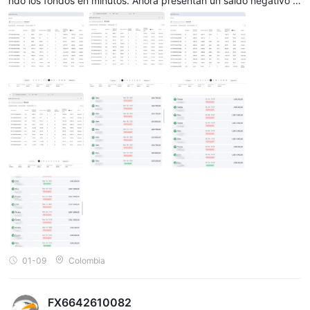
ndo los fondos en minutos. Ahora presentan un saldo negativo fi
cticio de USD 1.200 para impedir el cierre de cuenta y justificar l
a retención del dinero. Es un esquema diseñado para evitar retir
os. ¡No inviertan aquí! USD 8,200 LOST Reporting technical man
ipulation and withdrawal blocking (personal and son's account).
After requesting a withdrawal, they demanded an unjustified "mi
nimum trading volume." Under advisor guidance, high-risk trade
s were executed without Stop Loss, wiping out all funds in minut
es. They now show a fictitious negative balance of USD 1,200 to
prevent account closure and justify capital retention. This is a de
liberate scheme to prevent withdrawals. Do not invest here!
01-09
Colombia
FX6642610082