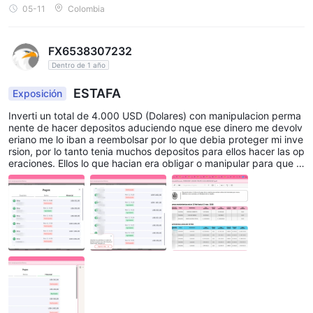
05-11
Colombia
FX6538307232
Dentro de 1 año
ESTAFA
Exposición
Inverti un total de 4.000 USD (Dolares) con manipulacion perma
nente de hacer depositos aduciendo nque ese dinero me devolv
eriano me lo iban a reembolsar por lo que debia proteger mi inve
rsion, por lo tanto tenia muchos depositos para ellos hacer las op
eraciones. Ellos lo que hacian era obligar o manipular para que la
persona compre y venda a la ves aduciendo que hay que termin
ar la operacion y en este caso queda todo el capital en cero.