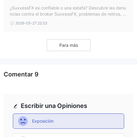
essFX? Inversor no puede retirar su dinero
¿SuxxessFX es confiable o una estafa? Descubre las denu
ncias contra el broker SuxxessFX, problemas de retiros, fa
lsas promesas de inversión y señales de alerta en forex.
2026-05-27 22:23
Para más
Comentar
9
Escribir una Opiniones
Exposición