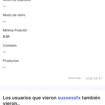
--
Modo de retiro
--
Mínima Posición
0.01
Comisión
--
Productos
--
renovado：
2026-08-07
Los usuarios que vieron
suxxessfx
también
vieron..