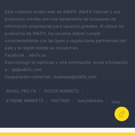
Está visitando el sitio web de WikiFX. WikiFX Internet y sus
productos móviles son una herramienta de búsqueda de
información empresarial para usuarios globales. Al utilizar los
productos de WikiFX, los usuarios deben cumplir
conscientemente con las leyes y regulaciones pertinentes del
país y la región donde se encuentran.
Facebook：wikifx.es
Para corregir la matrícula y otra información, envíe información
a：qa@wikifx.com
Cooperación comercial：business@wikifx.com
ANGEL PRO FX
RAZOR MARKETS
XTREME MARKETS
FASTWIN
easyMarkets
más
Gold Fun Corporation Ltd
BingX
OtetMarkets
ABET
Quantum Fx Trade
HANTEC FINANCIAL
AYA Markets
Far East
Groww
Global Investor FX