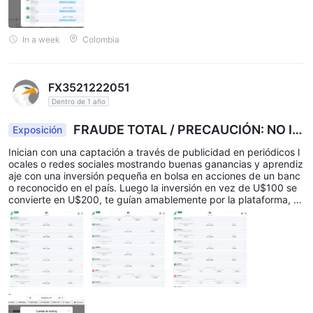
In a week
Colombia
FX3521222051
Dentro de 1 año
FRAUDE TOTAL / PRECAUCIÓN: NO IN
Exposición
VERTIR, ES ESTAFA
Inician con una captación a través de publicidad en periódicos l
ocales o redes sociales mostrando buenas ganancias y aprendiz
aje con una inversión pequeña en bolsa en acciones de un banc
o reconocido en el país. Luego la inversión en vez de U$100 se
convierte en U$200, te guían amablemente por la plataforma, p
ero a la semana te invitan a un seminario de inversión para que
"aprendas más" y te insisten en invertir U$1.000 cuando accede
s te lo pasan a U$2.500 para cumplir la compra de por lo menos
1 gramo de oro. Mientras que pides un retiro grande, ellos te hac
en uno pequeño, de supuesta prueba, para asegurar que llegue.
Como te llega ese pequeño y mientras gestionas el retiro grand
e, te piden que cambies de tipo de cuenta para "aseguran tu inv
ersión y evitar pagos al retirar", por lo cual te piden otros U$2.50
0, que terminé dando para evitar perder lo invertido. Pero el pro