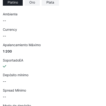
Platino
Oro
Plata
Ambiente
--
Currency
--
Apalancamiento Máximo
1:200
SoportadoEA
Depósito mínimo
--
Spread Mínimo
--
Modo de depósito