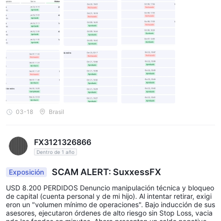
a de credito al maximo y luego decian que la operacion se rever
saba y eso no paso. Ya habia dado todo por perdido y vuelven a
contactarme insistiendo en que sabian todo lo que habia perdid
o y que nuevamente iban a entregarme el capital, dicen que ten
go que pagar por PSE 5000USD mas y asi me doy cuenta la est
afa tan grande pues nunca PSE le cobra al consumidor, no admit
en descontarlo de la ganancia y asi supe que no iban a entregar
nada, me engañaron dos veces, aunque los denuncie a la fiscali
a de mi pais, y los organismos en las islas donde estan ESTEN A
LERTA pesima empresa no se dejen engañar denuncien!! que los
cierren😡
03-18
Brasil
FX3121326866
Dentro de 1 año
SCAM ALERT: SuxxessFX
Exposición
USD 8.200 PERDIDOS Denuncio manipulación técnica y bloqueo
de capital (cuenta personal y de mi hijo). Al intentar retirar, exigi
eron un "volumen mínimo de operaciones". Bajo inducción de sus
asesores, ejecutaron órdenes de alto riesgo sin Stop Loss, vacia