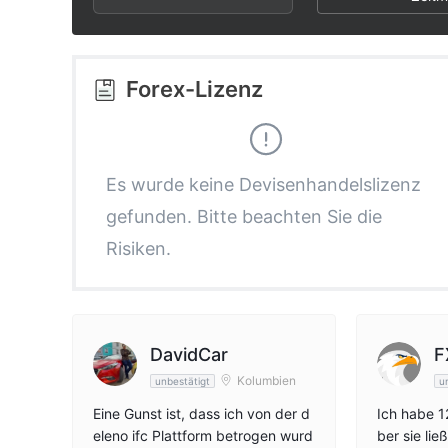
2
3
3
3
4
4
Forex-Lizenz
4
5
5
5
6
6
Es wurde keine Devisenhandelslizenz
gefunden. Bitte beachten Sie die
6
7
7
Risiken.
7
8
8
8
9
9
DavidCar
F
Kolumbien
unbestätigt
u
9
Eine Gunst ist, dass ich von der d
Ich habe 12
eleno ifc Plattform betrogen wurd
ber sie li