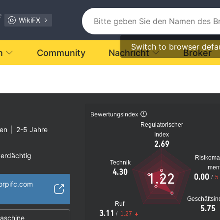
e
WikiFX
Switch to browser defa
n
Community
Nachricht
Broker
C
Bewertungsindex
Regulatorischer
ten
|
2-5 Jahre
Index
2.69
verdächtig
Risikom
Technik
s Risiko
men
4.30
1.22
0.00
/
5
corpifc.com
Geschäftsin
Ruf
5.75
3.11
/
1.27
aschine