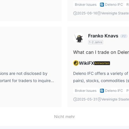
ntial issues like fraud or
raises concerns about investo
Broker Issues
Deleno IFC
R
eleno IFC an?
 not provide comprehensive
higher standards, ensuring th
gen.
2025-06-16
Vereinigte Staat
s, which could limit the
platform follows legal and eth
fonisch unter +1 15185284512 oder per E-Mail unter
Franko Knavs
1-2 Jahre
What can I trade on Dele
WikiFX
Antworten
ions are not disclosed by
Deleno IFC offers a variety of
rtant for traders to inquire
pairs), stocks, commodities (s
available terms to understand
Bitcoin and Ethereum). Howeve
Broker Issues
Deleno IFC
P
m.
assets, such as indices, optio
2025-05-31
Vereinigte Staat
more diversified investment o
Nicht mehr