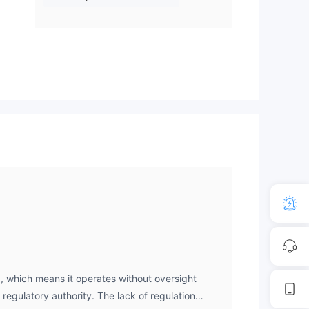
wie
ührt
nten
e es
, which means it operates without oversight
regulatory authority. The lack of regulation