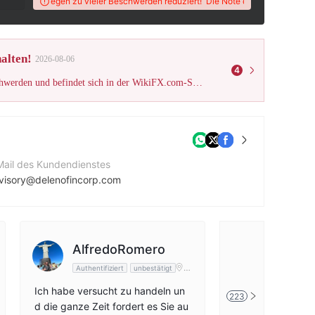
ers wird wegen zu vieler Beschwerden reduziert!
Die Note dieses Brokers wird 
alten!
2026-08-06
4
Überprüft von WikiFX Wolke System: Der Kaufmann hat viele Beschwerden und befindet sich in der WikiFX.com-Schwarze Liste. Bitte beachten Sie das Risiko!
Mail des Kundendienstes
visory@delenofincorp.com
ntaktnummer
15185284512
ternehmenswebsite
AlfredoRomero
germa
ps://delenofincorpifc.com
Ar
Authentifiziert
unbestätigt
unbestätig
g
e
Ich habe versucht zu handeln un
Delenoifc ist mit
223
nt
d die ganze Zeit fordert es Sie au
schwunden
ini