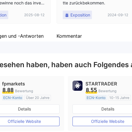
ewinne noch das invest
tte zurückbekommen.
 abheben.
tion
Exposition
2025-08-12
2024-09-12
gen und -Antworten
Kommentar
esehen haben, haben auch Folgendes 
fpmarkets
STARTRADER
8.88
8.55
Bewertung
Bewertung
ECN-Konto
Über 20 Jahre
ECN-Konto
10-15 Jahre
AustralienRegulierung
AustralienRegulierung
Details
Details
Market Making (MM)
Market Making (MM)
MT4-Volllizenz
MT4-Volllizenz
Offizielle Website
Offizielle Website