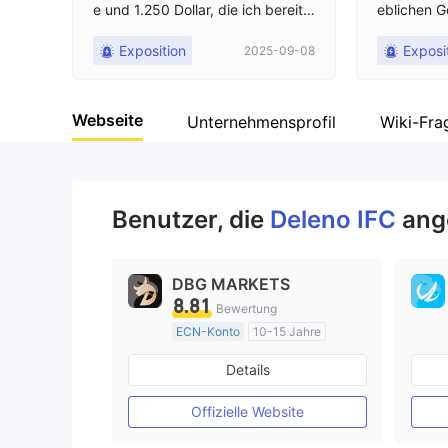
e und 1.250 Dollar, die ich bereits
eblichen G
auf der Plattform hatte, nicht abh
ierte Geld
Exposition
Exposi
2025-09-08
eben konnte. Ich schätze Ihre Hilf
e wirklich, danke.
Webseite
Unternehmensprofil
Wiki-Fra
Benutzer, die
Deleno IFC
ang
DBG MARKETS
8.81
Bewertung
ECN-Konto
10-15 Jahre
AustralienRegulierung
Details
Market Making (MM)
MT4-Volllizenz
Offizielle Website