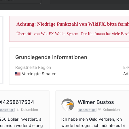
Die Note dieses Brok
Achtung: Niedrige Punktzahl von WikiFX, bitte fernh
Grundlegende Informationen
Registrierte Region
E-
Vereinigte Staaten
Ad
Betriebszeitraum
Ko
2-5 Jahre
+1
Unternehmen
Un
X4258617534
Wilmer Bustos
Deleno IFC
htt
Kolumbien
Kolumbien
nbestätigt
unbestätigt
50 Dollar investiert, a
Ich habe mein Geld verloren, ich
eßen mich weder die ang
wurde betrogen, ich möchte es bi