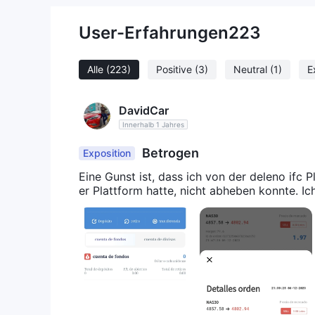
User-Erfahrungen
223
Alle
(223)
Positive
(3)
Neutral
(1)
E
DavidCar
Innerhalb 1 Jahres
Betrogen
Exposition
Eine Gunst ist, dass ich von der deleno ifc 
er Plattform hatte, nicht abheben konnte. Ich