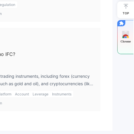
r protection, as regulated brokers are held to
egulation
at client funds are safeguarded and that the
en
TOP
ical practices.
Chrome
no IFC?
 trading instruments, including forex (currency
uch as gold and oil), and cryptocurrencies (like
r, the platform does not offer other types of
latform
Account
Leverage
Instruments
ns, or ETFs, which could limit traders looking for
en
pportunities.