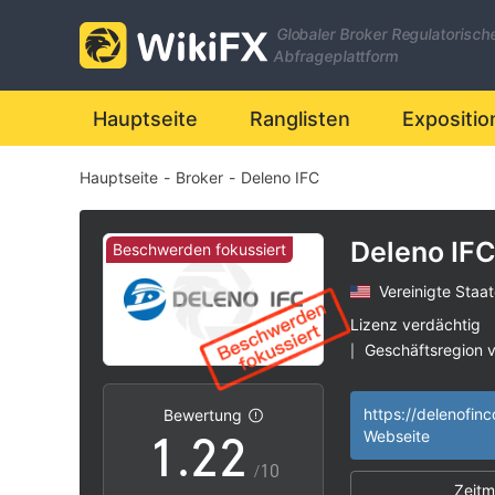
Globaler Broker Regulatorisch
Abfrageplattform
Hauptseite
Ranglisten
Expositio
Hauptseite
-
Broker
-
Deleno IFC
Deleno IF
Beschwerden fokussiert
Vereinigte Staa
0
0
Lizenz verdächtig
Geschäftsregion 
|
0
1
1
Hohes potenzielle
|
https://delenofin
Bewertung
1
.
2
2
Webseite
/10
Zeitm