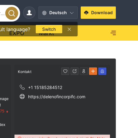
Deutsch
Download
ult language?
Switch
EXPO
Markt
Kontakt
+1 15185284512
https://delenofincorpifc.com
anage
t
.75
dex