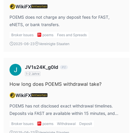
WikiFX
Antworten
POEMS bietet derzeit Promotionen an, bei denen Sie Cashback
erhalten, wenn Sie in ausgewählte Nikko AM ETFs über den
POEMS does not charge any deposit fees for FAST,
Share Builders Plan investieren, sowie eine S$68 Cash-
eNETS, or bank transfers.
Gutschrift für den Online-Handel mit Macquarie Warrants. Diese
Broker Issues
poems
Fees and Spreads
Promotionen haben spezifische Berechtigungszeiträume und
2025-06-23
Vereinigte Staaten
Bedingungen.
Ein- und Auszahlung
JV1s24K_g0ld
1-2 Jahre
How long does POEMS withdrawal take?
WikiFX
Antworten
POEMS has not disclosed exact withdrawal timelines.
Deposits via FAST are available within 15 minutes, and
bank transfers are credited by the next working day if
Broker Issues
poems
Withdrawal
Deposit
made before 9 PM.
2025-06-22
Vereinigte Staaten