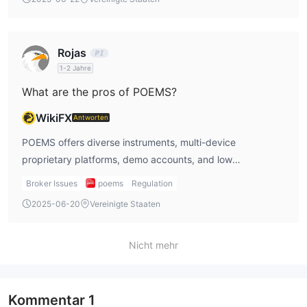
Rojas
1-2 Jahre
What are the pros of POEMS?
WikiFX
Antworten
POEMS offers diverse instruments, multi-device
proprietary platforms, demo accounts, and low
commission or zero fees on certain products.
Broker Issues
poems
Regulation
2025-06-20
Vereinigte Staaten
Nicht mehr
Kommentar
1