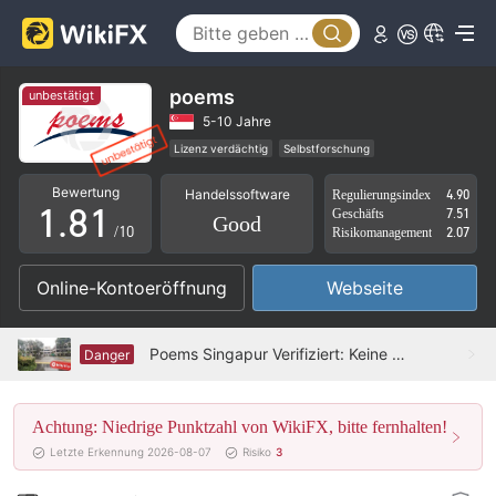
3
4
5
poems
unbestätigt
6
5-10 Jahre
Lizenz verdächtig
Selbstforschung
0
7
0
Globales Geschäft
Hohes potenzielles Risiko
Bewertung
Handelssoftware
Regulierungsindex
4.90
1
.
8
1
Geschäfts
7.51
Good
/10
Risikomanagement
2.07
2
9
2
Online-Kontoeröffnung
Webseite
3
3
4
4
Poems Singapur Verifiziert: Keine physische Präsenz festgestellt
Danger
5
5
Achtung: Niedrige Punktzahl von WikiFX, bitte fernhalten!
6
6
Letzte Erkennung 2026-08-07
Risiko
3
7
7