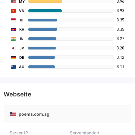
3.96
MY
3.93
VN
3.35
ID
3.35
KH
3.27
IN
3.20
JP
3.12
DE
3.11
AU
Webseite
poems.com.sg
Server-IP
Serverstandort