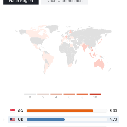
Nach Region
Nach Unternehmen
0
2
4
6
8
10
8.30
SG
4.73
US