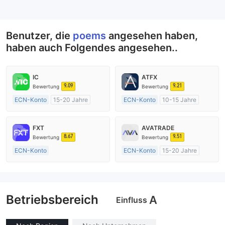
--
Benutzer, die
poems
angesehen haben,
haben auch Folgendes angesehen..
IC
ATFX
9.09
9.21
Bewertung
Bewertung
ECN-Konto
15-20 Jahre
ECN-Konto
10-15 Jahre
AustralienRegulierung
AustralienRegulierung
Market Making (MM)
Market Making (MM)
FXT
AVATRADE
MT4-Volllizenz
MT4-Volllizenz
8.67
9.51
Bewertung
Bewertung
ECN-Konto
ECN-Konto
15-20 Jahre
Über 20 Jahre
AustralienRegulierung
AustralienRegulierung
Market Making (MM)
Market Making (MM)
MT4-Volllizenz
Betriebsbereich
MT4-Volllizenz
A
Einfluss