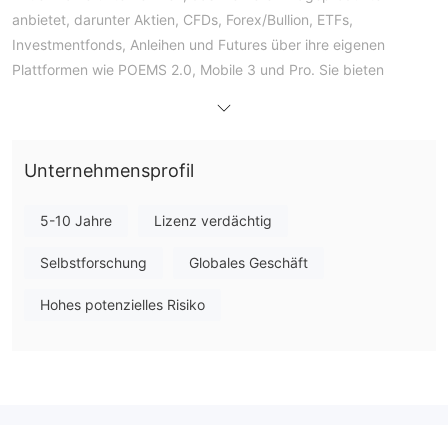
anbietet, darunter Aktien, CFDs, Forex/Bullion, ETFs,
Investmentfonds, Anleihen und Futures über ihre eigenen
Plattformen wie POEMS 2.0, Mobile 3 und Pro. Sie bieten
Demokonten an und berechnen niedrige Maklergebühren ohne
Provisionen für einige Vermögenswerte.
Vor- und Nachteile
Ist Poems seriös?
Unternehmensprofil
Poems wird von keiner Finanzbehörde reguliert.
Die WHOIS-Suche zeigt, dass die Domain poems.com.sg am
5-10 Jahre
Lizenz verdächtig
23. Januar 1998 registriert wurde. Und ihr aktueller Status ist
Selbstforschung
Globales Geschäft
"ok".
Hohes potenzielles Risiko
Was kann ich auf Poems handeln?
POEMS ist eine Multi-Asset-, Multi-Market-Plattform, die
mehrere Anlageprodukte anbietet, darunter Aktien, CFDs,
Forex/Bullion, ETFs, Investmentfonds, Anleihen, Futures und
mehr.