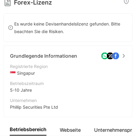
Forex-Lizenz
8
8
9
9
Es wurde keine Devisenhandelslizenz gefunden. Bitte
beachten Sie die Risiken.
Grundlegende Informationen
Registrierte Region
Singapur
Betriebszeitraum
5-10 Jahre
Unternehmen
Phillip Securities Pte Ltd
Abkürzung
poems
Betriebsbereich
Webseite
Unternehmensprof
Unternehmensmitarbeiter