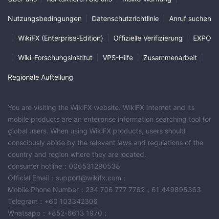
Nutzungsbedingungen
|
Datenschutzrichtlinie
|
Anruf suchen
|
WikiFX (Enterprise-Edition)
|
Offizielle Verifizierung
|
EXPO
|
Wiki-Forschungsinstitut
|
VPS-Hilfe
|
Zusammenarbeit
|
Regionale Aufteilung
You are visiting the WikiFX website. WikiFX Internet and its
mobile products are an enterprise information searching tool for
global users. When using WikiFX products, users should
consciously abide by the relevant laws and regulations of the
country and region where they are located.
consumer hotline：006531290538
Official Email：support@wikifx.com；
Mobile Phone Number：234 706 777 7762；61 449895363
Telegram：+60 103342306
Whatsapp：+852-6613 1970；