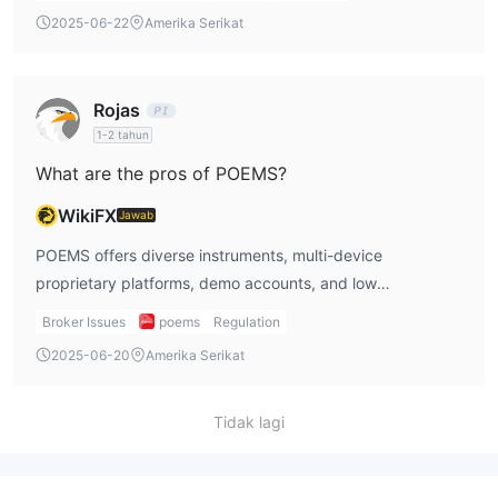
made before 9 PM.
2025-06-22
Amerika Serikat
Rojas
1-2 tahun
What are the pros of POEMS?
WikiFX
Jawab
POEMS offers diverse instruments, multi-device
proprietary platforms, demo accounts, and low
commission or zero fees on certain products.
Broker Issues
poems
Regulation
2025-06-20
Amerika Serikat
Tidak lagi