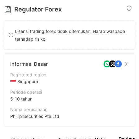
8
8
Regulator Forex
9
9
Lisensi trading forex tidak ditemukan. Harap waspada
terhadap risiko.
Informasi Dasar
Registered region
Singapura
Periode operasi
5-10 tahun
Nama perusahaan
Phillip Securities Pte Ltd
Singkatan
poems