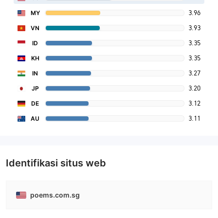
3.96
MY
3.93
VN
3.35
ID
3.35
KH
3.27
IN
3.20
JP
3.12
DE
3.11
AU
Identifikasi situs web
poems.com.sg