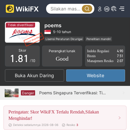
3
4
5
poems
Tidak diverifikasi
6
5-10 tahun
Lisensi Peraturan Dicurigai
Penelitian mandiri
0
7
0
Bisnis Global
Potensi risiko tinggi
Skor
Perangkat lunak
Indeks Regulasi
4.90
1
.
8
1
Bisnis
7.51
Good
/10
Manajemen Resiko
2.07
2
9
2
Buka Akun Daring
Website
3
3
4
4
Poems Singapura Terverifikasi: Tidak Ditemukan Kehadiran Fisik
Danger
5
5
Peringatan: Skor WikiFX Terlalu Rendah,Silakan
6
6
Menghindar!
7
7
Deteksi sebelumnya 2026-08-06
Resiko
3