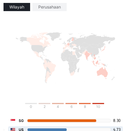
Wilayah
Perusahaan
0
2
4
6
8
10
8.30
SG
4.73
US