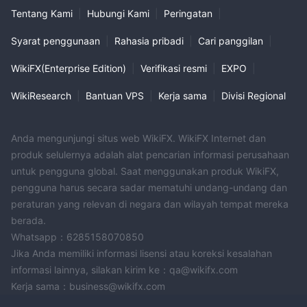
Tentang Kami
|
Hubungi Kami
|
Peringatan
|
Syarat penggunaan
|
Rahasia pribadi
|
Cari panggilan
|
WikiFX(Enterprise Edition)
|
Verifikasi resmi
|
EXPO
|
WikiResearch
|
Bantuan VPS
|
Kerja sama
|
Divisi Regional
Anda mengunjungi situs web WikiFX. WikiFX Internet dan
produk selulernya adalah alat pencarian informasi perusahaan
untuk pengguna global. Saat menggunakan produk WikiFX,
pengguna harus secara sadar mematuhi undang-undang dan
peraturan yang relevan di negara dan wilayah tempat mereka
berada.
Whatsapp：6285158070850
Jika Anda memiliki informasi lisensi atau koreksi kesalahan
informasi lainnya, silakan kirim ke：qa@wikifx.com
Kerja sama：business@wikifx.com