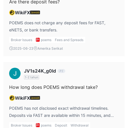
Are there deposit fees?
POEMS saat ini sedang mengadakan promosi yang
WikiFX
Jawab
menawarkan cashback untuk berinvestasi dalam Nikko AM ETF
yang dipilih melalui Share Builders Plan dan kredit tunai S$68
POEMS does not charge any deposit fees for FAST,
untuk perdagangan Macquarie Warrants secara online. Promosi
eNETS, or bank transfers.
ini memiliki periode dan syarat dan ketentuan kelayakan
Broker Issues
poems
Fees and Spreads
tertentu.
2025-06-23
Amerika Serikat
Deposit dan Penarikan
JV1s24K_g0ld
1-2 tahun
How long does POEMS withdrawal take?
WikiFX
Jawab
POEMS has not disclosed exact withdrawal timelines.
Deposits via FAST are available within 15 minutes, and
bank transfers are credited by the next working day if
Broker Issues
poems
Deposit
Withdrawal