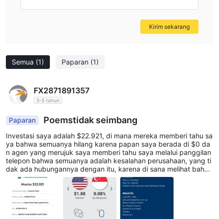
Kirim sekarang
Semua
(1)
Paparan
(1)
FX2871891357
3-5 tahun
Poemstidak seimbang
Paparan
Investasi saya adalah $22.921, di mana mereka memberi tahu sa
ya bahwa semuanya hilang karena papan saya berada di $0 da
n agen yang merujuk saya memberi tahu saya melalui panggilan
telepon bahwa semuanya adalah kesalahan perusahaan, yang ti
dak ada hubungannya dengan itu, karena di sana melihat bahw
a itu adalah penipuan dan sekarang saya tidak tahu harus meng
klaim siapa