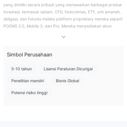
yang dimiliki secara pribadi yang menawarkan berbagai produk
investasi, termasuk saham, CFD, forex/emas, ETF, unit amanah,
obligasi, dan futures melalui platform proprietary mereka seperti
POEMS 2.0, Mobile 3, dan Pro. Mereka menyediakan akun
demo dan menawarkan biaya pialang rendah tanpa komisi
pada beberapa aset.
Kelebihan dan Kekurangan
Poems Legal?
Simbol Perusahaan
Poems tidak diatur oleh otoritas keuangan manapun.
Pencarian WHOIS menunjukkan bahwa domain poems.com.sg
5-10 tahun
Lisensi Peraturan Dicurigai
terdaftar pada tanggal 23 Januari 1998. Dan status saat ini
Penelitian mandiri
Bisnis Global
adalah "ok".
Potensi risiko tinggi
Apa yang Bisa Saya Perdagangkan di Poems?
POEMS adalah platform multi-aset, multi-pasar yang
menawarkan berbagai produk investasi, termasuk saham, CFD,
forex/emas, ETF, unit amanah, obligasi, futures, dan lainnya.