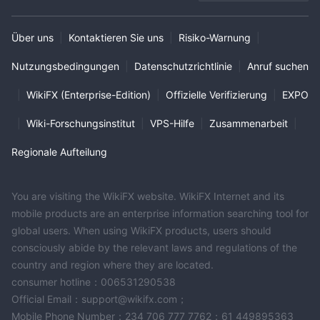
Über uns
|
Kontaktieren Sie uns
|
Risiko-Warnung
|
Nutzungsbedingungen
|
Datenschutzrichtlinie
|
Anruf suchen
|
WikiFX (Enterprise-Edition)
|
Offizielle Verifizierung
|
EXPO
|
Wiki-Forschungsinstitut
|
VPS-Hilfe
|
Zusammenarbeit
|
Regionale Aufteilung
You are visiting the WikiFX website. WikiFX Internet and its
mobile products are an enterprise information searching tool for
global users. When using WikiFX products, users should
consciously abide by the relevant laws and regulations of the
country and region where they are located.
consumer hotline：006531290538
Official Email：support@wikifx.com；
Mobile Phone Number：234 706 777 7762；61 449895363