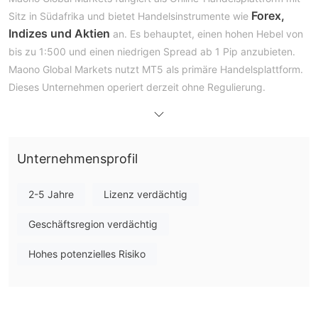
Forex,
Sitz in Südafrika und bietet Handelsinstrumente wie
Indizes und Aktien
an. Es behauptet, einen hohen Hebel von
bis zu 1:500 und einen niedrigen Spread ab 1 Pip anzubieten.
Maono Global Markets nutzt MT5 als primäre Handelsplattform.
Dieses Unternehmen operiert derzeit ohne Regulierung.
Vor- und Nachteile
Ist Maono Global Markets seriös?
Maono Global Markets wird von keiner namhaften Behörde
reguliert. Händler sollten vorsichtig sein, wenn sie an
Unternehmensprofil
Plattformen wie dieser teilnehmen.
2-5 Jahre
Lizenz verdächtig
Was kann ich auf Maono Global Markets handeln?
Die handelbaren Produkte von Maono Global Markets umfassen
Geschäftsregion verdächtig
Forex, Indizes und Aktien.
Hohes potenzielles Risiko
Kontotyp
Auf dieser Plattform stehen vier Arten von Live-Konten zur
Verfügung, wobei das Standardkonto, das 125% Bonuskonto