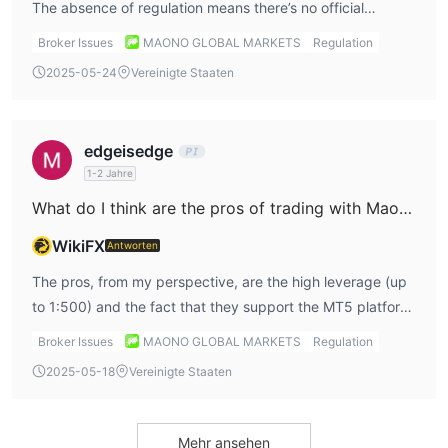
The absence of regulation means there’s no official
oversight to protect my money, and that’s not something
Broker Issues
MAONO GLOBAL MARKETS
Regulation
I’m willing to overlook when choosing a broker.
2025-05-24
Vereinigte Staaten
edgeisedge
1-2 Jahre
What do I think are the pros of trading with Maono Global Markets?
WikiFX
Antworten
The pros, from my perspective, are the high leverage (up
to 1:500) and the fact that they support the MT5 platform,
which is a powerful tool for experienced traders like
Broker Issues
MAONO GLOBAL MARKETS
Regulation
myself. However, these positives don’t outweigh the lack
2025-05-18
Vereinigte Staaten
of regulation.
Mehr ansehen