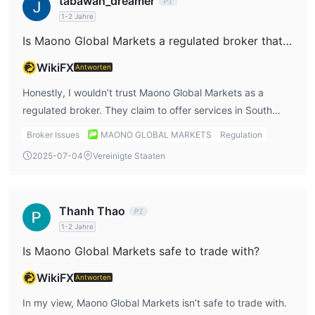
tabawan_dreamer
Markttiefe und verschiedene Auftragstypen konzipiert ist. Es
1-2 Jahre
handelt sich um eine verbesserte Version von MetaTrader 4 mit
mehr Funktionen für Händler und Broker.
Is Maono Global Markets a regulated broker that I can trust?
Einzahlung und Auszahlung
WikiFX
Antworten
Maono Global Markets akzeptiert Einzahlungs- und
Honestly, I wouldn’t trust Maono Global Markets as a
Mastercard, Paystack,
Auszahlungsmethoden, einschließlich
regulated broker. They claim to offer services in South
Crypto, Ozow, Alphapo und VISA
.
Africa, but they are not regulated by any recognized
Broker Issues
MAONO GLOBAL MARKETS
Regulation
eine sofortige
Darüber hinaus behauptet diese Plattform,
authority. For me, the lack of regulation raises a red flag
Auszahlung
2025-07-04
Vereinigte Staaten
anzubieten.
about the safety of my funds.
Thanh Thao
1-2 Jahre
Is Maono Global Markets safe to trade with?
WikiFX
Antworten
In my view, Maono Global Markets isn’t safe to trade with.