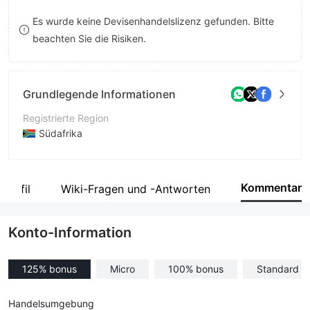
8
Es wurde keine Devisenhandelslizenz gefunden. Bitte
beachten Sie die Risiken.
9
Grundlegende Informationen
Registrierte Region
Südafrika
Betriebszeitraum
2-5 Jahre
Kommentar
profil
Wiki-Fragen und -Antworten
Unternehmen
Maono Global Markets (Pty) Ltd
Konto-Information
125% bonus
Micro
100% bonus
Standard
Handelsumgebung