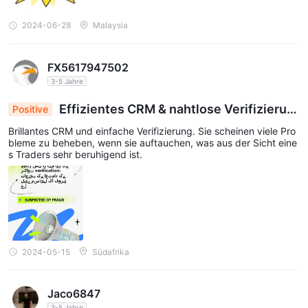
2024-06-28
Malaysia
FX5617947502
3-5 Jahre
Effizientes CRM & nahtlose Verifizierun
Positive
g: Schnelle Problemlösung für das Vertrauen der
Brillantes CRM und einfache Verifizierung. Sie scheinen viele Pro
Trader
bleme zu beheben, wenn sie auftauchen, was aus der Sicht eine
s Traders sehr beruhigend ist.
2024-05-15
Südafrika
Jaco6847
3-5 Jahre