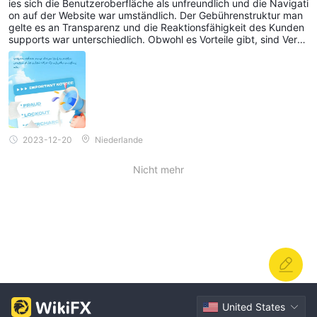
ies sich die Benutzeroberfläche als unfreundlich und die Navigati
on
on auf der Website war umständlich. Der Gebührenstruktur man
gelte es an Transparenz und die Reaktionsfähigkeit des Kunden
supports war unterschiedlich. Obwohl es Vorteile gibt, sind Verb
esserungen bei der Benutzeroberfläche, der Gebührenklarheit u
nd dem Kundenservice erforderlich. Benutzer sollten auf eine Ler
nkurve vorbereitet sein.
2023-12-20
Niederlande
Nicht mehr
United States