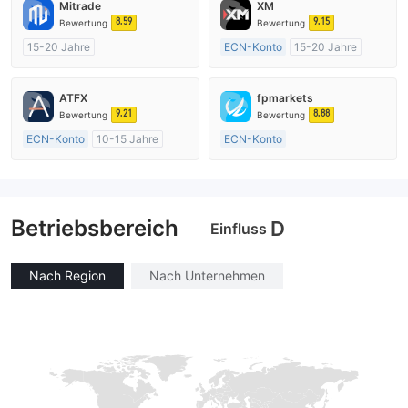
Mitrade
XM
8.59
9.15
Bewertung
Bewertung
15-20 Jahre
ECN-Konto
15-20 Jahre
AustralienRegulierung
AustralienRegulierung
Market Making (MM)
Market Making (MM)
ATFX
fpmarkets
Selbstforschung
MT4-Volllizenz
9.21
8.88
Bewertung
Bewertung
ECN-Konto
10-15 Jahre
ECN-Konto
AustralienRegulierung
Über 20 Jahre
Market Making (MM)
AustralienRegulierung
MT4-Volllizenz
Market Making (MM)
Betriebsbereich
MT4-Volllizenz
D
Einfluss
Nach Region
Nach Unternehmen