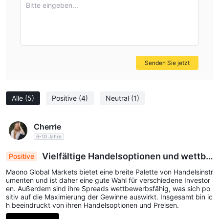
Bitte eingeben...
Senden Sie jetzt
Alle
(5)
Positive
(4)
Neutral
(1)
Cherrie
6-10 Jahre
Vielfältige Handelsoptionen und wettbe
Positive
werbsfähige Spreads bei Maono Global Markets
Maono Global Markets bietet eine breite Palette von Handelsinstr
beeindrucken Investoren
umenten und ist daher eine gute Wahl für verschiedene Investor
en. Außerdem sind ihre Spreads wettbewerbsfähig, was sich po
sitiv auf die Maximierung der Gewinne auswirkt. Insgesamt bin ic
h beeindruckt von ihren Handelsoptionen und Preisen.