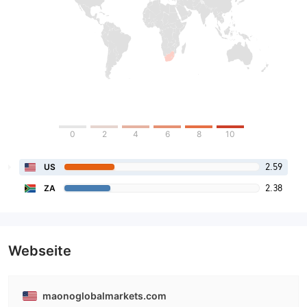
0
2
4
6
8
10
2.59
US
2.38
ZA
Webseite
maonoglobalmarkets.com