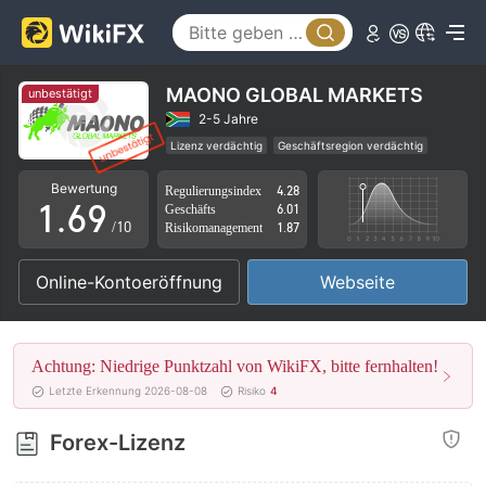
1
4
2
5
3
6
MAONO GLOBAL MARKETS
unbestätigt
4
7
2-5 Jahre
Lizenz verdächtig
Geschäftsregion verdächtig
0
5
8
Hohes potenzielles Risiko
Bewertung
Regulierungsindex
4.28
1
.
6
9
Geschäfts
6.01
/10
Risikomanagement
1.87
2
7
Online-Kontoeröffnung
Webseite
3
8
4
9
Achtung: Niedrige Punktzahl von WikiFX, bitte fernhalten!
5
Letzte Erkennung 2026-08-08
Risiko
4
6
Forex-Lizenz
7