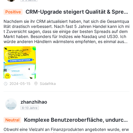
CRM-Upgrade steigert Qualität & Sprea
Positive
ds: Top-Wahl für Trader
Nachdem sie ihr CRM aktualisiert haben, hat sich die Gesamtqua
lität drastisch verbessert. Nach fast 5 Jahren Handel kann ich mi
t Zuversicht sagen, dass sie einige der besten Spreads auf dem
Markt haben. Besonders für Indizes wie Nasdaq und US30. Ich
würde anderen Händlern wärmstens empfehlen, es einmal auszu
probieren.
2024-05-15
Südafrika
zhanzhihao
6-10 Jahre
Komplexe Benutzeroberfläche, undurch
Neutral
sichtige Gebühren, ungleiche Unterstützung: Pla
Obwohl eine Vielzahl an Finanzprodukten angeboten wurde, erw
ttform erfordert eine Überarbeitung der Navigati