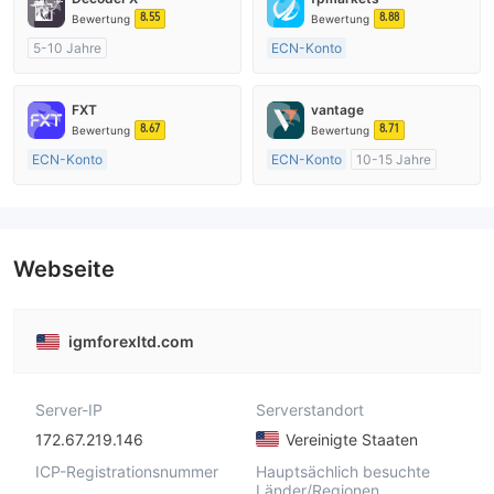
8.55
8.88
Bewertung
Bewertung
5-10 Jahre
ECN-Konto
AustralienRegulierung
Über 20 Jahre
Market Making (MM)
AustralienRegulierung
FXT
vantage
MT4-Volllizenz
Market Making (MM)
8.67
8.71
Bewertung
Bewertung
MT4-Volllizenz
ECN-Konto
ECN-Konto
10-15 Jahre
Über 20 Jahre
AustralienRegulierung
AustralienRegulierung
Market Making (MM)
Market Making (MM)
MT4-Volllizenz
MT4-Volllizenz
Webseite
igmforexltd.com
Server-IP
Serverstandort
172.67.219.146
Vereinigte Staaten
ICP-Registrationsnummer
Hauptsächlich besuchte
Länder/Regionen