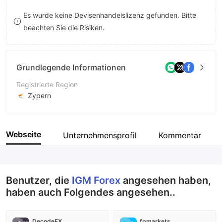
8
Es wurde keine Devisenhandelslizenz gefunden. Bitte
beachten Sie die Risiken.
9
Grundlegende Informationen
Registrierte Region
Zypern
Betriebszeitraum
5-10 Jahre
Webseite
Unternehmensprofil
Kommentar
Unternehmen
IGM Forex Ltd.
Benutzer, die
IGM Forex
angesehen haben,
haben auch Folgendes angesehen..
DecodeFX
fpmarkets