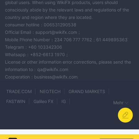
global users. When using WikiFX products, users should
consciously abide by the relevant laws and regulations of the
country and region where they are located.
consumer hotline：006531290538
Official Email：support@wikifx.com；
Mobile Phone Number：234 706 777 7762；61 449895363
Telegram：+60 103342306
Whatsapp：+852-6613 1970；
License or other information error corrections, please send the
information to：qa@wikifx.com
Cooperation：business@wikifx.com
TRADE.COM
NEOTECH
GRAND MARKETS
FASTWIN
Galileo FX
IG
Mehr
GLOBAL FUTURES SERVICES
MoneyProX
B2BROKER
HM markets
onequity
Sky Links Capital
SwissApex
IMPFX