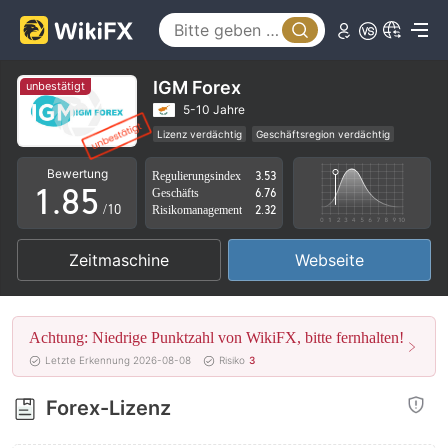
3
0
4
1
5
2
IGM Forex
unbestätigt
6
3
5-10 Jahre
Lizenz verdächtig
Geschäftsregion verdächtig
0
7
4
Hohes potenzielles Risiko
Bewertung
Regulierungsindex
3.53
1
.
8
5
Geschäfts
6.76
/10
Risikomanagement
2.32
2
9
6
Zeitmaschine
Webseite
3
7
4
8
Achtung: Niedrige Punktzahl von WikiFX, bitte fernhalten!
5
9
Letzte Erkennung 2026-08-08
Risiko
3
6
Forex-Lizenz
7