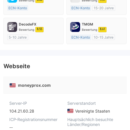
Bewertung
Bewertung
ECN-Konto
ECN-Konto
15-20 Jahre
Über 20 Jahre
AustralienRegulierung
AustralienRegulierung
Market Making (MM)
DecodeFX
TMGM
Market Making (MM)
MT4-Volllizenz
8.55
8.61
Bewertung
Bewertung
MT4-Volllizenz
5-10 Jahre
ECN-Konto
10-15 Jahre
AustralienRegulierung
AustralienRegulierung
Market Making (MM)
Market Making (MM)
MT4-Volllizenz
MT4-Volllizenz
Webseite
moneyprox.com
Server-IP
Serverstandort
104.21.60.28
Vereinigte Staaten
ICP-Registrationsnummer
Hauptsächlich besuchte
Länder/Regionen
--