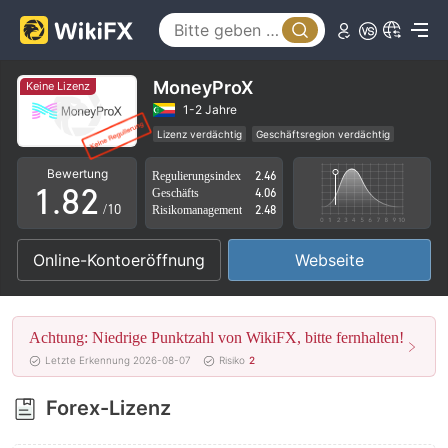
3
4
5
MoneyProX
Keine Lizenz
6
0
1-2 Jahre
Lizenz verdächtig
Geschäftsregion verdächtig
0
7
1
Hohes potenzielles Risiko
Bewertung
Regulierungsindex
2.46
1
.
8
2
Geschäfts
4.06
/10
Risikomanagement
2.48
2
9
3
Online-Kontoeröffnung
Webseite
3
4
4
5
Achtung: Niedrige Punktzahl von WikiFX, bitte fernhalten!
5
6
Letzte Erkennung 2026-08-07
Risiko
2
6
7
Forex-Lizenz
7
8