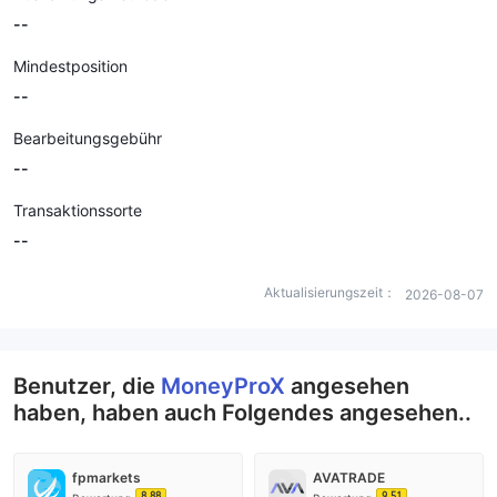
--
Mindestposition
--
Bearbeitungsgebühr
--
Transaktionssorte
--
Aktualisierungszeit：
2026-08-07
Benutzer, die
MoneyProX
angesehen
haben, haben auch Folgendes angesehen..
fpmarkets
AVATRADE
8.88
9.51