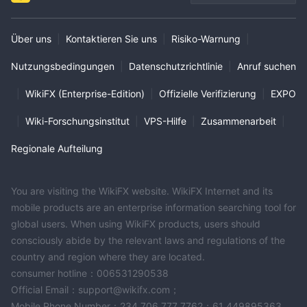
Über uns
|
Kontaktieren Sie uns
|
Risiko-Warnung
|
Nutzungsbedingungen
|
Datenschutzrichtlinie
|
Anruf suchen
|
WikiFX (Enterprise-Edition)
|
Offizielle Verifizierung
|
EXPO
|
Wiki-Forschungsinstitut
|
VPS-Hilfe
|
Zusammenarbeit
|
Regionale Aufteilung
You are visiting the WikiFX website. WikiFX Internet and its
mobile products are an enterprise information searching tool for
global users. When using WikiFX products, users should
consciously abide by the relevant laws and regulations of the
country and region where they are located.
consumer hotline：006531290538
Official Email：support@wikifx.com；
Mobile Phone Number：234 706 777 7762；61 449895363