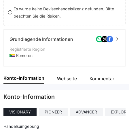
8
9
Es wurde keine Devisenhandelslizenz gefunden. Bitte
beachten Sie die Risiken.
9
Grundlegende Informationen
Registrierte Region
Komoren
Betriebszeitraum
1-2 Jahre
Konto-Information
Webseite
Kommentar
Unternehmen
Flamingo Clearing House Ltd
Konto-Information
VISIONARY
PIONEER
ADVANCER
EXPLORE
Handelsumgebung