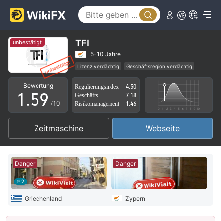
0
4
1
5
2
6
TFI
unbestätigt
3
7
5-10 Jahre
Lizenz verdächtig
Geschäftsregion verdächtig
0
4
8
Hohes potenzielles Risiko
Bewertung
Regulierungsindex
4.50
1
.
5
9
Geschäfts
7.18
/10
Risikomanagement
1.46
2
6
Zeitmaschine
Webseite
3
7
4
8
Danger
Danger
5
9
2
6
Griechenland
Zypern
7