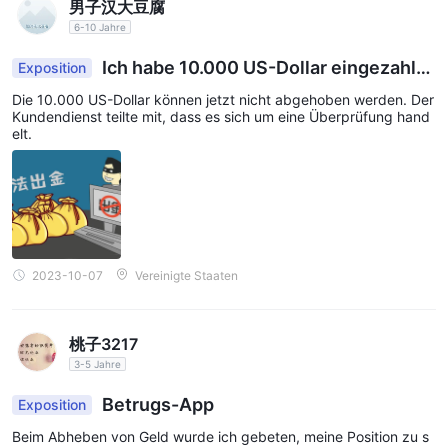
festzulegen, um Gewinnmargen zu schützen und die finanzielle
男子汉大豆腐
Stabilität zu verbessern.
6-10 Jahre
Ich habe 10.000 US-Dollar eingezahlt.
Gebühren
Exposition
Ich kann es jetzt nicht zurückziehen.
TFI erhebt Übernachtungsgebühren für nicht abgewickelte
Die 10.000 US-Dollar können jetzt nicht abgehoben werden. Der
Kundendienst teilte mit, dass es sich um eine Überprüfung hand
Devisentransaktionen und eine Reihe von Gebühren für
elt.
verschiedene Kundentypen, wie Kontoführungsgebühren,
Transaktionsgebühren, eingehende und ausgehende
Zahlungsgebühren. Sie können die folgenden Links besuchen,
um die aktuellsten Details zu diesen Gebühren zu erhalten:
Tier 1
:
https://tfimarkets.com/uploads/legal/Fees%20%26%20Charges%2
2023-10-07
Vereinigte Staaten
%20Tier%201.pdf
Tier 2
:
https://tfimarkets.com/uploads/legal/Fees%20%26%20Charges%2
桃子3217
%20Tier%202%20(For%20Enhanced%20Due%20Diligence%20client
3-5 Jahre
Übernachtungsgebühren:
https://tfimarkets.com/rollover-fees/
Betrugs-App
Exposition
Beim Abheben von Geld wurde ich gebeten, meine Position zu s