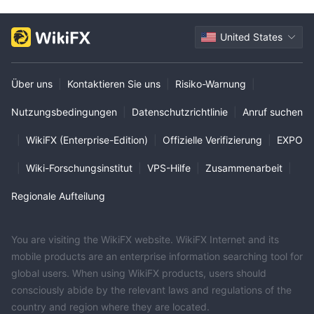
United States
Über uns
|
Kontaktieren Sie uns
|
Risiko-Warnung
|
Nutzungsbedingungen
|
Datenschutzrichtlinie
|
Anruf suchen
|
WikiFX (Enterprise-Edition)
|
Offizielle Verifizierung
|
EXPO
|
Wiki-Forschungsinstitut
|
VPS-Hilfe
|
Zusammenarbeit
|
Regionale Aufteilung
You are visiting the WikiFX website. WikiFX Internet and its
mobile products are an enterprise information searching tool for
global users. When using WikiFX products, users should
consciously abide by the relevant laws and regulations of the
country and region where they are located.