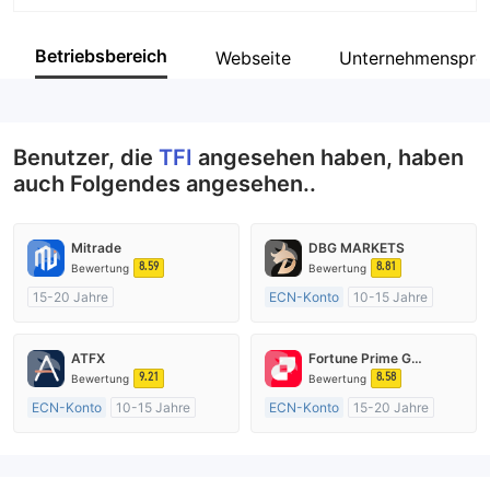
Abkürzung
TFI
Betriebsbereich
Webseite
Unternehmensprof
Unternehmensmitarbeiter
--
Benutzer, die
TFI
angesehen haben, haben
auch Folgendes angesehen..
Mitrade
DBG MARKETS
8.59
8.81
Bewertung
Bewertung
15-20 Jahre
ECN-Konto
10-15 Jahre
AustralienRegulierung
AustralienRegulierung
Market Making (MM)
Market Making (MM)
ATFX
Fortune Prime Global
Selbstforschung
MT4-Volllizenz
9.21
8.58
Bewertung
Bewertung
ECN-Konto
10-15 Jahre
ECN-Konto
15-20 Jahre
AustralienRegulierung
AustralienRegulierung
Market Making (MM)
Market Making (MM)
MT4-Volllizenz
MT4-Volllizenz