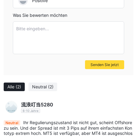
Positive
Ist SECURCAP seriös?
Financial Services
SECURCAP wird derzeit von der
Was Sie bewerten möchten
Authority (FSA)
Offshore-
unter dem Status der
Bitte eingeben...
Regulierung
reguliert. Die Offshore-Regulierung bedeutet,
nur einen Teil des
dass die Aufsichtsbehörde
Handlungsspektrums des Brokers reguliert. Im Vergleich zu
vollständigen Regulierungen erhöht der Status der Offshore-
Regulierung das Handelsrisiko, daher möchten wir Sie daran
Senden Sie jetzt
das Risiko im Blick zu behalten.
erinnern,
Handelsinstrumente
Alle
(2)
Neutral
(2)
SECURCAP bietet Kunden eine Vielzahl von
Währungen, Rohstoffe,
Handelsinstrumenten wie
流浪叮当5280
Aktienindizes und Anleihen.
Sie können das Produkt
6-10 Jahre
auswählen, mit dem Sie handeln möchten, sollten jedoch die
Offshore-Regulierung beachten.
Ihr Regulierungszustand ist nicht gut, scheint Offshore
Neutral
zu sein. Und der Spread ist mit 3 Pips auf ihrem einfachsten Kon
Kontotypen
totyp extrem hoch. MT5 ist verfügbar, aber MT4 ist ausgeschlos