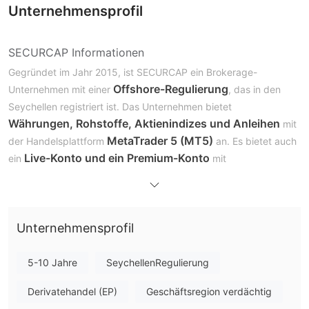
Unternehmensprofil
SECURCAP Informationen
Gegründet im Jahr 2015, ist SECURCAP ein Brokerage-
Offshore-Regulierung
Unternehmen mit einer
, das in den
Seychellen registriert ist. Das Unternehmen bietet
Währungen, Rohstoffe, Aktienindizes und Anleihen
mit
MetaTrader 5 (MT5)
der Handelsplattform
an. Es bietet auch
Live-Konto und ein Premium-Konto
ein
mit
unterschiedlichen Hebel- und
Mindesteinzahlungsanforderungen an.
Vor- und Nachteile
Vorteile:
Unternehmensprofil
Vielfältige Handelsinstrumente
SECURCAP bietet Kunden eine Vielzahl von
5-10 Jahre
SeychellenRegulierung
Handelsinstrumenten wie Währungen, Rohstoffe, Aktienindizes
Derivatehandel (EP)
Geschäftsregion verdächtig
und Anleihen.