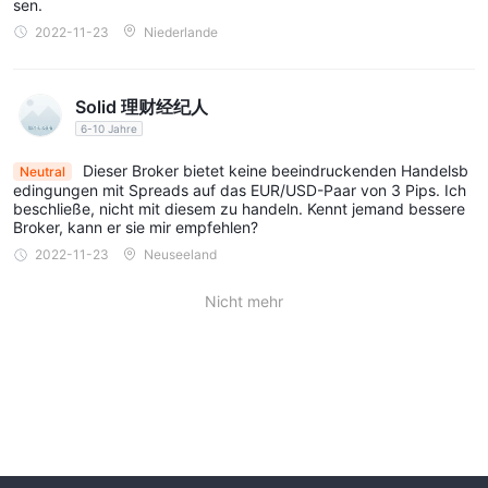
sen.
Live-Konto und
SECURCAP bietet zwei Arten von Konten an:
2022-11-23
Niederlande
Premium-Konto
. Sie haben unterschiedliche
Mindesteinzahlungsanforderungen. Für das Live-Konto beträgt
$200
die Mindesteinzahlung
, während für das Premium-Konto
Solid 理财经纪人
$10
,
000.
die Anforderung viel höher ist, bis zu
6-10 Jahre
Dieser Broker bietet keine beeindruckenden Handelsb
Wie eröffne ich ein
Konto?
Neutral
edingungen mit Spreads auf das EUR/USD-Paar von 3 Pips. Ich
Nachdem Sie auf die Schaltfläche ''Konto erstellen'' auf der
beschließe, nicht mit diesem zu handeln. Kennt jemand bessere
Broker, kann er sie mir empfehlen?
Homepage geklickt haben, haben wir festgestellt, dass die
2022-11-23
Neuseeland
nicht gefunden werden kann.
Seite zur Kontoeröffnung
Dies ist ein Risikosignal. Wenn Sie sich nicht bei diesem Broker
Nicht mehr
registrieren können, können Sie überhaupt nicht mit ihnen
handeln.
Hebelwirkung
100:1
SECURCAP bietet eine maximale Hebelwirkung von
für
200:1
das Live-Konto und bis zu
für das Premium-Konto. Auf
seiner Homepage behauptet es jedoch, eine Hebelwirkung von