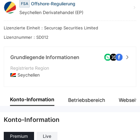
Offshore-Regulierung
FSA
7
Seychellen Derivatehandel (EP)
8
Lizenzierte Einheit：Securcap Securities Limited
9
Lizenznummer：SD012
Grundlegende Informationen
Registrierte Region
Seychellen
Betriebszeitraum
5-10 Jahre
Konto-Information
Betriebsbereich
Webseit
Unternehmen
Securcap Securities Ltd
Konto-Information
Premium
Live