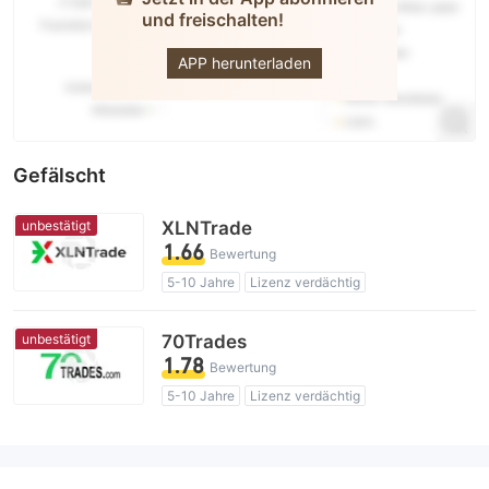
und freischalten!
Securcap
APP herunterladen
Gefälscht
unbestätigt
XLNTrade
1.66
Bewertung
5-10 Jahre
Lizenz verdächtig
Geschäftsregion verdächtig
Hohes potenzielles Risiko
unbestätigt
70Trades
1.78
Bewertung
5-10 Jahre
Lizenz verdächtig
Geschäftsregion verdächtig
Hohes potenzielles Risiko