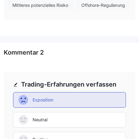
MT5-Plattformen
Mittleres potenzielles Risiko
Offshore-Regulierung
SECURCAP bietet die MT5-Plattform (Windows, MacOS,
Android Trader und iPhone & iPad Trader) an.
Umfassender Kundensupport
SECURCAP bietet Telefon, E-Mail, Adresse, Kontaktformular und
Live-Chat an.
Bildungsressourcen
Kommentar
2
SECURCAP stellt Bildungslektionen, ein Glossar und einen
Wirtschaftskalender zur Verfügung.
Nachteile:
Trading-Erfahrungen verfassen
Offshore-Regulierung
SECURCAP wird derzeit von der Financial Services Authority
Exposition
(FSA) unter dem Status der Offshore-Regulierung reguliert.
Offshore-Regulierung birgt Risiken.
Schwierigkeiten bei der Registrierung
Neutral
Die Seite zur Kontoeröffnung kann derzeit nicht gefunden
werden. Neue Kunden können sich nicht erfolgreich registrieren.