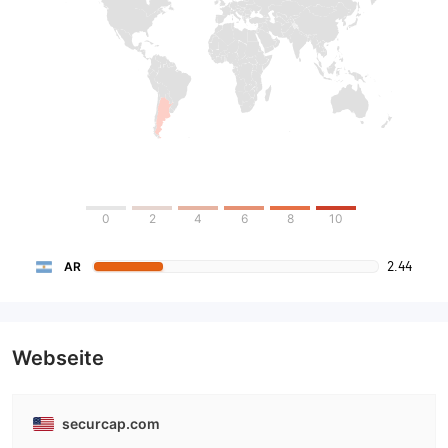
0
2
4
6
8
10
2.44
AR
Webseite
securcap.com