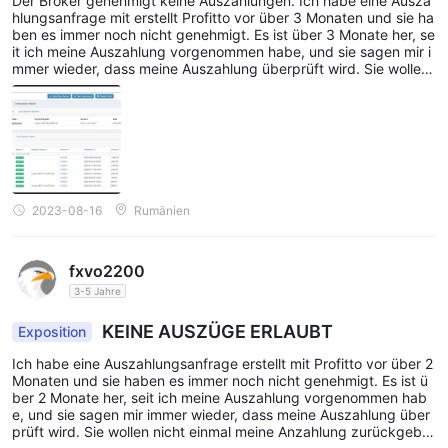
Der Broker genehmigt keine Auszahlungen. Ich habe eine Ausza
1:1000
eine maximale Hebelwirkung von
und eine
hlungsanfrage mit erstellt Profitto vor über 3 Monaten und sie ha
ben es immer noch nicht genehmigt. Es ist über 3 Monate her, se
0,1.
Mindeststreuung von
Im Gegensatz zum ECN-Konto
it ich meine Auszahlung vorgenommen habe, und sie sagen mir i
werden für über diesen Kontotyp ausgeführte Geschäfte jedoch
mmer wieder, dass meine Auszahlung überprüft wird. Sie wollen
nicht einmal meine Anzahlung zurückgeben. Bisher kann ich nur
keine Provisionsgebühren erhoben. Das Margin-Stop-Out-Level
sagen, dass der Broker keine Auszahlungen akzeptiert. vermeid
30 %.
bleibt bestehen
Die Margin-Anforderungen liegen bei
en Profitto wenn Sie Ihr Geld nicht verlieren wollen!
100
50
für Devisen und Edelmetalle und
für Indizes und
Rohstoffe. Händler, die das STD-Konto verwenden, können
auch die Handelsplattform MetaTrader 4 nutzen. Das Konto
2023-08-16
Rumänien
10 $.
kann mit einer Mindesteinzahlung von eröffnet werden
CENT-KONTO:
Das Cent-Konto von Profitto gewährt Zugang zu Devisen,
fxvo2200
Edelmetallen, Indizes, Rohstoffen und CFDs. es bietet eine
3-5 Jahre
1:1000
maximale Hebelwirkung von
, hat aber eine etwas
KEINE AUSZÜGE ERLAUBT
Exposition
1.5.
höhere Mindestspanne von
Im Gegensatz zum ECN-Konto
werden für über diesen Kontotyp ausgeführte Geschäfte keine
Ich habe eine Auszahlungsanfrage erstellt mit Profitto vor über 2
Monaten und sie haben es immer noch nicht genehmigt. Es ist ü
Provisionsgebühren erhoben. Das Margin-Stop-Out-Level bleibt
ber 2 Monate her, seit ich meine Auszahlung vorgenommen hab
100
bei 30 %. Die Margin-Anforderungen liegen bei
für Devisen
e, und sie sagen mir immer wieder, dass meine Auszahlung über
prüft wird. Sie wollen nicht einmal meine Anzahlung zurückgebe
50
und Edelmetalle und
für Indizes und Rohstoffe. Händler