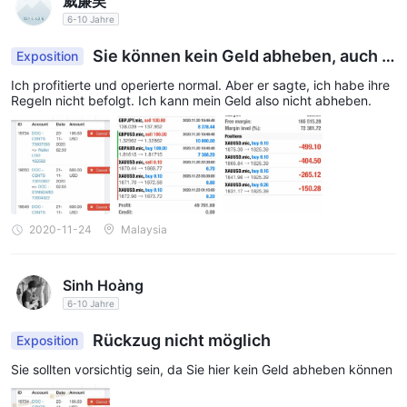
威廉吴
ihrer Dienste in Betracht ziehen könnten.
6-10 Jahre
Erwähnenswert ist auch, dass Wikifx vier Beschwerden
Sie können kein Geld abheben, auch k
Exposition
dagegen gemeldet hat Profitto in den letzten drei Monaten.
einen Cent
Diese Beschwerden deuten darauf hin, dass Kunden, die mit
Ich profitierte und operierte normal. Aber er sagte, ich habe ihre
Regeln nicht befolgt. Ich kann mein Geld also nicht abheben.
diesem Broker interagiert haben, möglicherweise Probleme oder
Probleme haben.
Angesichts dieser Warnungen und des Mangels an
regulatorischen Informationen wird dringend empfohlen,
Vorsicht walten zu lassen und den Umgang damit zu vermeiden
Profitto . Es ist von entscheidender Bedeutung, einen
2020-11-24
Malaysia
regulierten und seriösen Broker zu wählen, der den
notwendigen Schutz und die Sicherheit für Ihre Investitionen
Sinh Hoàng
bietet.
6-10 Jahre
Marktinstrumente
Rückzug nicht möglich
Exposition
Profittobietet Händlern eine vielfältige Auswahl an
Sie sollten vorsichtig sein, da Sie hier kein Geld abheben können
Marktinstrumenten zum Erkunden. Zu diesen Instrumenten
gehören Rohstoffe, Indizes und Devisen. Jeder dieser Märkte