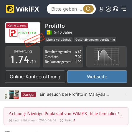
2
3
0
4
1
Profitto
Keine Lizenz
5
2
5-10 Jahre
Lizenz verdächtig
Geschäftsregion verdächtig
0
6
3
Hohes potenzielles Risiko
Bewertung
Regulierungsindex
4.42
1
.
7
4
Geschäfts
7.04
/10
Risikomanagement
1.90
2
8
5
Online-Kontoeröffnung
Webseite
3
9
6
4
7
Ein Besuch bei Profitto in Malaysia - Kein Büro gefunden
Danger
5
8
Achtung: Niedrige Punktzahl von WikiFX, bitte fernhalten!
6
9
Letzte Erkennung 2026-08-08
Risiko
4
7