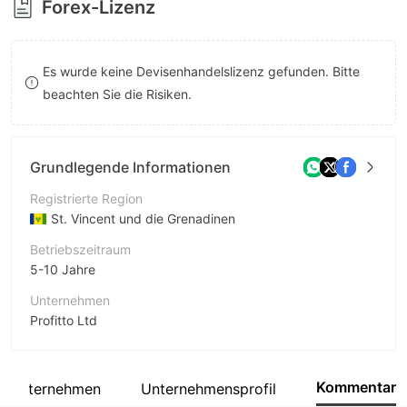
Forex-Lizenz
8
9
Es wurde keine Devisenhandelslizenz gefunden. Bitte
beachten Sie die Risiken.
Grundlegende Informationen
Registrierte Region
St. Vincent und die Grenadinen
Betriebszeitraum
5-10 Jahre
Unternehmen
Profitto Ltd
Abkürzung
Profitto
Kommentar
e Unternehmen
Unternehmensprofil
Unternehmensmitarbeiter