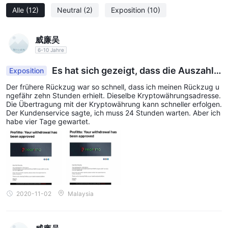
Broker bereitgestellten Bildungsressourcen profitieren und aus
Alle
(12)
Neutral
(2)
Exposition
(10)
mehreren Kontotypen wählen, die ihren Vorlieben entsprechen.
Es ist jedoch wichtig, die damit verbundenen erheblichen
威廉吴
Nachteile zu beachten Profitto . Die mangelnde Regulierung
6-10 Jahre
gibt Anlass zu Bedenken hinsichtlich der Sicherheit der Gelder,
Es hat sich gezeigt, dass die Auszahlu
Exposition
und es wurden Beschwerden gegen den Broker gemeldet.
ng übertragen wurde, während ich sie nicht erhal
Darüber hinaus tragen die verdächtige behördliche Lizenz und
Der frühere Rückzug war so schnell, dass ich meinen Rückzug u
te.
ngefähr zehn Stunden erhielt. Dieselbe Kryptowährungsadresse.
das hohe potenzielle Risiko zusätzlich zur negativen
Die Übertragung mit der Kryptowährung kann schneller erfolgen.
Gesamtbewertung bei. Händler sollten Vorsicht walten lassen
Der Kundenservice sagte, ich muss 24 Stunden warten. Aber ich
habe vier Tage gewartet.
und die Risiken sorgfältig abwägen, bevor sie darüber
nachdenken Profitto als Makler ihrer Wahl.
Ist Profitto legitim?
Profittoist ein Maklerunternehmen, das in der Finanzbranche
tätig ist. Es ist jedoch wichtig, dies zu beachten Profitto wird
2020-11-02
Malaysia
von keiner gültigen Regulierungsbehörde reguliert. Dieser
Mangel an Regulierung stellt ein erhebliches Risiko für
potenzielle Anleger oder Händler dar, die die Inanspruchnahme