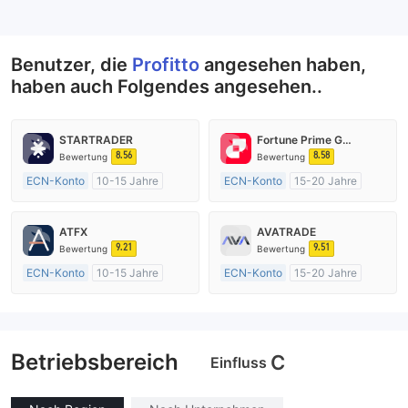
--
Benutzer, die
Profitto
angesehen haben,
haben auch Folgendes angesehen..
STARTRADER
Fortune Prime Global
8.56
8.58
Bewertung
Bewertung
ECN-Konto
10-15 Jahre
ECN-Konto
15-20 Jahre
AustralienRegulierung
AustralienRegulierung
Market Making (MM)
Market Making (MM)
ATFX
AVATRADE
MT4-Volllizenz
MT4-Volllizenz
9.21
9.51
Bewertung
Bewertung
ECN-Konto
10-15 Jahre
ECN-Konto
15-20 Jahre
AustralienRegulierung
AustralienRegulierung
Market Making (MM)
Market Making (MM)
MT4-Volllizenz
MT4-Volllizenz
Betriebsbereich
C
Einfluss