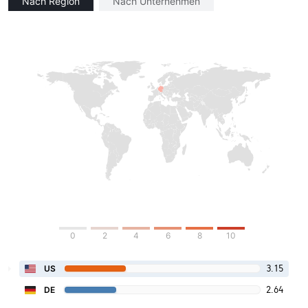
Nach Region
Nach Unternehmen
0
2
4
6
8
10
3.15
US
2.64
DE