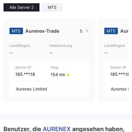
Alle Server 2
MT5
Aurenex-Trade
Aure
MT5
MT5
5
Land/Region
Hebelwirkung
Land/Region
--
--
--
Server-IP
Ping
Server-IP
185.***.18
185.***.18
154 ms
Aurenex Limited
Aurenex Li
Benutzer, die
AURENEX
angesehen haben,