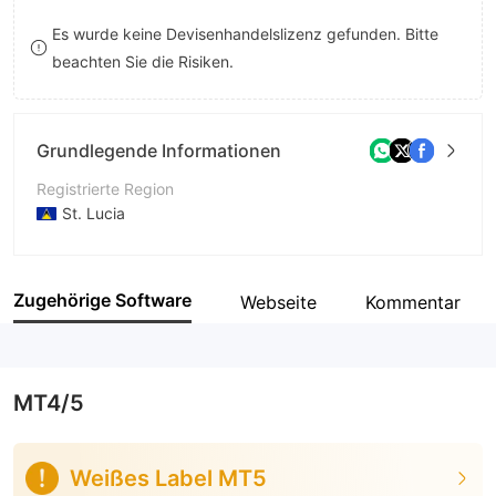
8
Es wurde keine Devisenhandelslizenz gefunden. Bitte
beachten Sie die Risiken.
9
Grundlegende Informationen
Registrierte Region
St. Lucia
Betriebszeitraum
1-2 Jahre
Zugehörige Software
Webseite
Kommentar
Unternehmen
Aurenex Limited
MT4/5
Weißes Label MT5