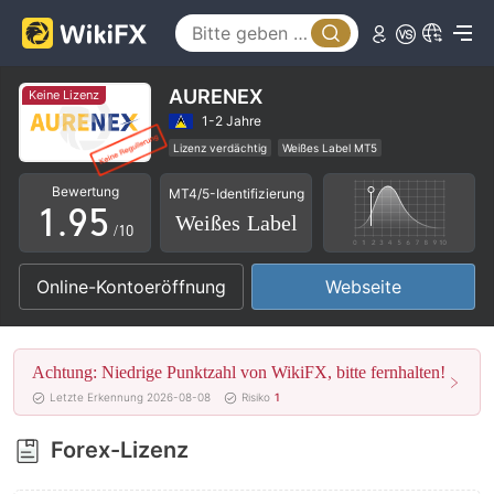
4
0
5
1
6
2
AURENEX
Keine Lizenz
7
3
1-2 Jahre
Lizenz verdächtig
Weißes Label MT5
0
8
4
Globales Geschäft
Hohes potenzielles Risiko
Bewertung
MT4/5-Identifizierung
1
.
9
5
Weißes Label
/10
2
6
Online-Kontoeröffnung
Webseite
3
7
4
8
Achtung: Niedrige Punktzahl von WikiFX, bitte fernhalten!
5
9
Letzte Erkennung 2026-08-08
Risiko
1
6
Forex-Lizenz
7