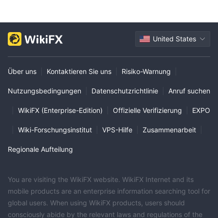
United States
Über uns
|
Kontaktieren Sie uns
|
Risiko-Warnung
|
Nutzungsbedingungen
|
Datenschutzrichtlinie
|
Anruf suchen
|
WikiFX (Enterprise-Edition)
|
Offizielle Verifizierung
|
EXPO
|
Wiki-Forschungsinstitut
|
VPS-Hilfe
|
Zusammenarbeit
|
Regionale Aufteilung
You are visiting the WikiFX website. WikiFX Internet and its
mobile products are an enterprise information searching tool for
global users. When using WikiFX products, users should
consciously abide by the relevant laws and regulations of the