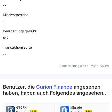
--
Mindestposition
--
Bearbeitungsgebühr
5%
Transaktionssorte
--
Aktualisierungszeit：
2026-08-09
Benutzer, die
Curion Finance
angesehen
haben, haben auch Folgendes angesehen..
GTCFX
Mitrade
9.23
8.59