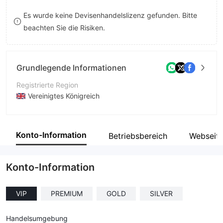
8
Es wurde keine Devisenhandelslizenz gefunden. Bitte
beachten Sie die Risiken.
9
Grundlegende Informationen
Registrierte Region
Vereinigtes Königreich
Betriebszeitraum
2-5 Jahre
Konto-Information
Betriebsbereich
Webseit
Unternehmen
Curion Finance
Konto-Information
VIP
PREMIUM
GOLD
SILVER
Handelsumgebung