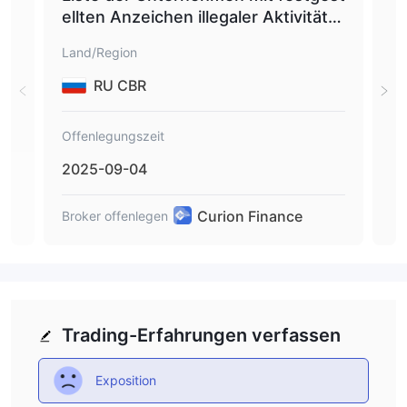
ellten Anzeichen illegaler Aktivitäte
en 
n auf dem Finanzmarkt Curion Fina
Land/Region
Lan
nce, Charmfinance.
RU CBR
Offenlegungszeit
Off
2025-09-04
20
Curion Finance
Broker offenlegen
Brok
Trading-Erfahrungen verfassen
Exposition