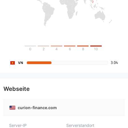
0
2
4
6
8
10
3.04
VN
Webseite
curion-finance.com
Server-IP
Serverstandort