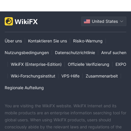
United States
Über uns
|
Kontaktieren Sie uns
|
Risiko-Warnung
|
Nutzungsbedingungen
|
Datenschutzrichtlinie
|
Anruf suchen
|
WikiFX (Enterprise-Edition)
|
Offizielle Verifizierung
|
EXPO
|
Wiki-Forschungsinstitut
|
VPS-Hilfe
|
Zusammenarbeit
|
Regionale Aufteilung
You are visiting the WikiFX website. WikiFX Internet and its
mobile products are an enterprise information searching tool for
global users. When using WikiFX products, users should
consciously abide by the relevant laws and regulations of the