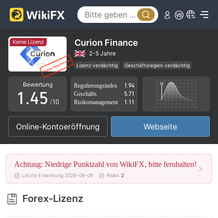
0
0
1
1
2
Curion Finance
Keine Lizenz
2
3
2-5 Jahre
Lizenz verdächtig
Geschäftsregion verdächtig
0
3
4
Hohes potenzielles Risiko
Bewertung
Regulierungsindex
1.94
1
.
4
5
Geschäfts
5.71
/10
Risikomanagement
1.11
2
5
6
Online-Kontoeröffnung
Webseite
3
6
7
4
7
8
Achtung: Niedrige Punktzahl von WikiFX, bitte fernhalten!
5
8
9
Letzte Erkennung 2026-08-09
Risiko
2
6
9
Forex-Lizenz
7