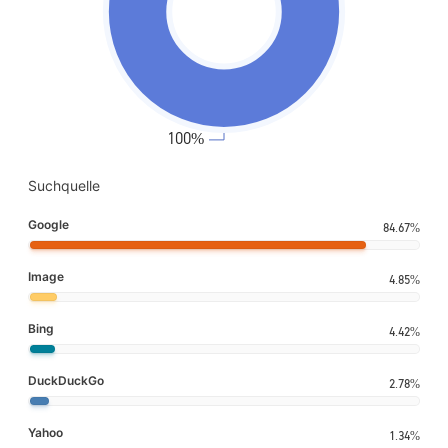
Suchquelle
Google
84.67%
Image
4.85%
Bing
4.42%
DuckDuckGo
2.78%
Yahoo
1.34%