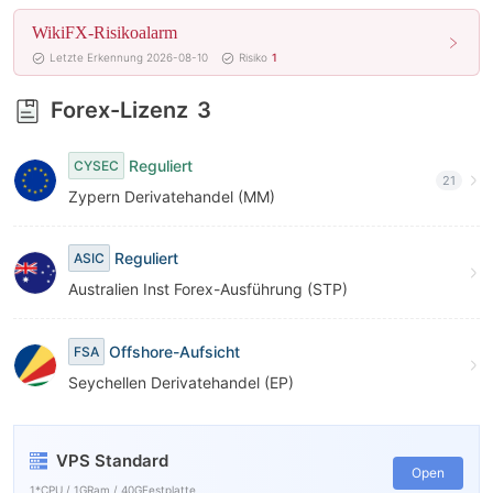
9
WikiFX-Risikoalarm
Letzte Erkennung 2026-08-10
Risiko
1
Forex-Lizenz
3
Reguliert
CYSEC
21
Zypern Derivatehandel (MM)
Reguliert
ASIC
Australien Inst Forex-Ausführung (STP)
Offshore-Aufsicht
FSA
Seychellen Derivatehandel (EP)
VPS Standard
Open
1*CPU / 1GRam / 40GFestplatte