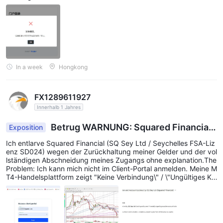
oggen. Ich habe noch einen Kapitalsaldo, der nic
ht abgehoben wurde.
In a week
Hongkong
FX1289611927
Innerhalb 1 Jahres
Betrug WARNUNG: Squared Financial
Exposition
gesperrtes Konto
Ich entlarve Squared Financial (SQ Sey Ltd / Seychelles FSA-Liz
enz SD024) wegen der Zurückhaltung meiner Gelder und der vol
lständigen Abschneidung meines Zugangs ohne explanation.The
Problem: Ich kann mich nicht im Client-Portal anmelden. Meine M
T4-Handelsplattform zeigt "Keine Verbindung\" / \"Ungültiges Ko
nto". Sie haben mein Handelsterminal blockiert entirely.No Supp
ort: Ich habe eine offizielle manuelle Auszahlungsanforderung an
den Support gesendet@sqfin.com, aber sie sind völlig still gewor
den. Sie weigern sich, E-Mails zu beantworten oder mir mein mo
ney.Status: Ich habe dies bereits eskalieren lassen und eine offiz