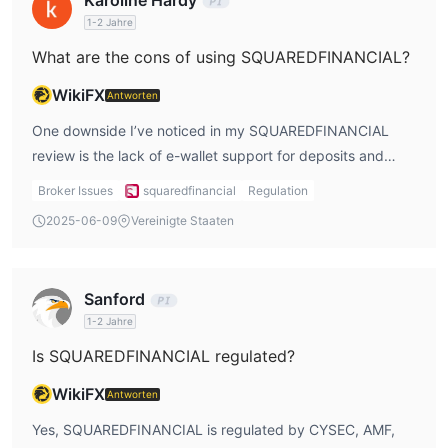
Karoline Hardy
SQUAREDFINANCIAL reviews.
1-2 Jahre
What are the cons of using SQUAREDFINANCIAL?
WikiFX
Antworten
One downside I’ve noticed in my SQUAREDFINANCIAL
review is the lack of e-wallet support for deposits and
withdrawals, which is something I personally prefer for
Broker Issues
squaredfinancial
Regulation
faster transactions. Another con is the regional restrictions,
2025-06-09
Vereinigte Staaten
which prevent traders from several countries, including
the USA and the UK, from accessing the platform. I’ve also
seen in SQUAREDFINANCIAL reviews that some users are
Sanford
not happy with the inactivity fees, so I make sure to stay
1-2 Jahre
active in my trading.
Is SQUAREDFINANCIAL regulated?
WikiFX
Antworten
Yes, SQUAREDFINANCIAL is regulated by CYSEC, AMF,