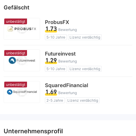
Gefälscht
unbestätigt
ProbusFX
1.73
Bewertung
5-10 Jahre
Lizenz verdächtig
Geschäftsregion verdächtig
Hohes potenzielles Risiko
unbestätigt
Futureinvest
1.29
Bewertung
5-10 Jahre
Lizenz verdächtig
Geschäftsregion verdächtig
Hohes potenzielles Risiko
unbestätigt
SquaredFinancial
1.69
Bewertung
2-5 Jahre
Lizenz verdächtig
Geschäftsregion verdächtig
Hohes potenzielles Risiko
Unternehmensprofil