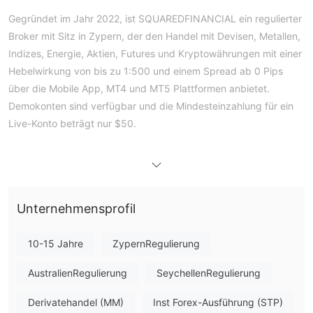
Gegründet im Jahr 2022, ist SQUAREDFINANCIAL ein regulierter
Broker mit Sitz in Zypern, der den Handel mit Devisen, Metallen,
Indizes, Energie, Aktien, Futures und Kryptowährungen mit einer
Hebelwirkung von bis zu 1:500 und einem Spread ab 0 Pips
über die Mobile App, MT4 und MT5 Plattformen anbietet.
Demokonten sind verfügbar und die Mindesteinzahlung für ein
Live-Konto beträgt nur $50.
Vor- und Nachteile
Ist SQUAREDFINANCIAL seriös?
SquaredFinancial hält sich an die Richtlinien mehrerer wichtiger
Regulierungsbehörden:
Zyprische Wertpapier- und Börsenkommission
Unternehmensprofil
(CySEC):
SquaredFinancial ist unter der Lizenznummer 329/17
reguliert.
10-15 Jahre
ZypernRegulierung
Autorité des Marchés Financiers (AMF):
In Frankreich
AustralienRegulierung
SeychellenRegulierung
operiert SquaredFinancial unter der Lizenznummer 71593.
Seychellen Financial Services Authority
(FSA)
:
Für seine
Derivatehandel (MM)
Inst Forex-Ausführung (STP)
Offshore
-Aktivitäten ist SquaredFinancial unter der