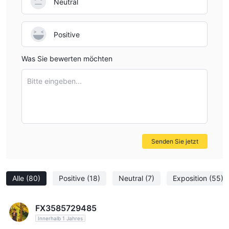
Neutral
Positive
Was Sie bewerten möchten
Bitte eingeben...
Senden Sie jetzt
Alle
(80)
Positive
(18)
Neutral
(7)
Exposition
(55)
FX3585729485
Innerhalb 1 Jahres