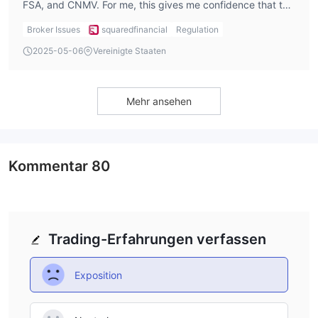
FSA, and CNMV. For me, this gives me confidence that the
platform operates under proper regulations, ensuring that
Broker Issues
squaredfinancial
Regulation
my funds are secure. After completing the
2025-05-06
Vereinigte Staaten
SQUAREDFINANCIAL login, I can easily check the
regulatory details on their platform, which adds
transparency and trust. However, I do consider the FSA’s
Mehr ansehen
offshore regulation, which can present some additional
risks, so I stay cautious.
Kommentar
80
Trading-Erfahrungen verfassen
Exposition