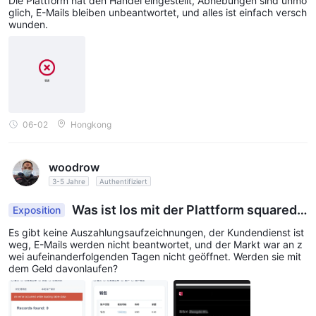
Die Plattform hat den Handel eingestellt, Abhebungen sind unmö
glich, E-Mails bleiben unbeantwortet, und alles ist einfach versch
wunden.
06-02
Hongkong
woodrow
3-5 Jahre
Authentifiziert
Was ist los mit der Plattform squaredfi
Exposition
nancial? Es ist zwei Tage her, seit ich sie zuletzt
Es gibt keine Auszahlungsaufzeichnungen, der Kundendienst ist
kontaktiert habe und der Markt nicht geöffnet ha
weg, E-Mails werden nicht beantwortet, und der Markt war an z
t.
wei aufeinanderfolgenden Tagen nicht geöffnet. Werden sie mit
dem Geld davonlaufen?