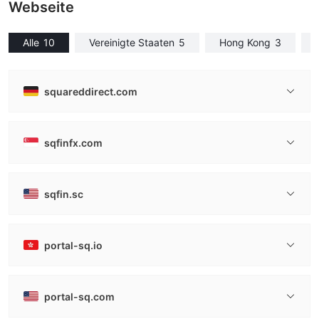
Webseite
Alle
10
Vereinigte Staaten
5
Hong Kong
3
squareddirect.com
sqfinfx.com
sqfin.sc
portal-sq.io
portal-sq.com