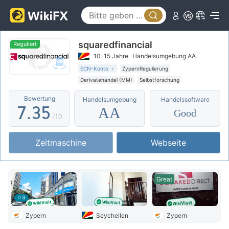
2
0
3
1
squaredfinancial
4
0
2
Reguliert
10-15 Jahre
Handelsumgebung AA
5
1
3
ECN-Konto
ZypernRegulierung
Derivatehandel (MM)
Selbstforschung
6
2
4
Geschäftsregion verdächtig
Bewertung
Handelsumgebung
Handelssoftware
Hohes potenzielles Risiko
Offshore-Regulierung
7
.
3
5
AA
Good
/10
8
4
6
Zeitmaschine
Webseite
9
5
7
6
8
Great
7
9
3
8
Zypern
Seychellen
Zypern