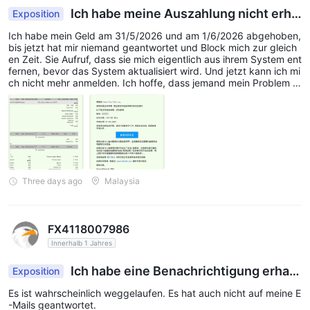
Ich habe meine Auszahlung nicht erhal
Exposition
ten
Ich habe mein Geld am 31/5/2026 und am 1/6/2026 abgehoben,
bis jetzt hat mir niemand geantwortet und Block mich zur gleich
en Zeit. Sie Aufruf, dass sie mich eigentlich aus ihrem System ent
fernen, bevor das System aktualisiert wird. Und jetzt kann ich mi
ch nicht mehr anmelden. Ich hoffe, dass jemand mein Problem lö
sen kann.
Three days ago
Malaysia
FX4118007986
Innerhalb 1 Jahres
Ich habe eine Benachrichtigung erhalt
Exposition
en, dass die Plattform die Lizenz aufgegeben ha
Es ist wahrscheinlich weggelaufen. Es hat auch nicht auf meine E
t, und jetzt kann ich mich nicht in mein Konto einl
-Mails geantwortet.