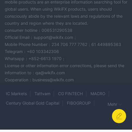
mobile products are an enterprise information searching tool for
global users. When using WikiFX products, users should
consciously abide by the relevant laws and regulations of the
country and region where they are located.
consumer hotline：006531290538
Official Email：support@wikifx.com；
Mobile Phone Number：234 706 777 7762；61 449895363
Telegram：+60 103342306
Whatsapp：+852-6613 1970；
License or other information error corrections, please send the
information to：qa@wikifx.com
Cooperation：business@wikifx.com
IC Markets
Tattvam
CG FINTECH
MACRO
Century Global Gold Capital
FIBOGROUP
Mehr
Giraffe Markets
MTRADING
SmartSTP
Gold Era
Trendify
westernfx
Preferred Capital Limited
SWORD CAPITAL
SuperTrader Markets