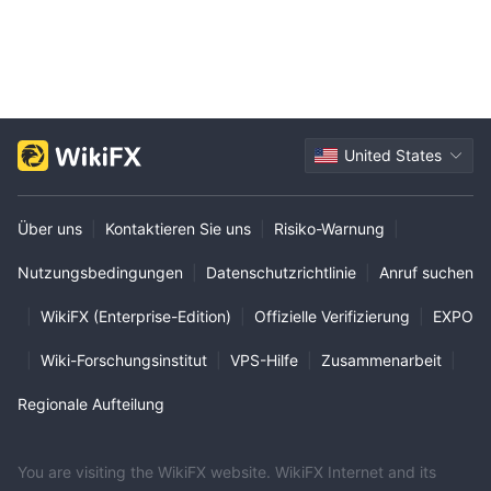
United States
Über uns
|
Kontaktieren Sie uns
|
Risiko-Warnung
|
Nutzungsbedingungen
|
Datenschutzrichtlinie
|
Anruf suchen
|
WikiFX (Enterprise-Edition)
|
Offizielle Verifizierung
|
EXPO
|
Wiki-Forschungsinstitut
|
VPS-Hilfe
|
Zusammenarbeit
|
Regionale Aufteilung
You are visiting the WikiFX website. WikiFX Internet and its