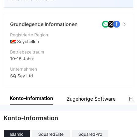
Grundlegende Informationen
Registrierte Region
Seychellen
Betriebszeitraum
10-15 Jahre
Unternehmen
SQ Sey Ltd
Abkürzung
squaredfinancial
Konto-Information
Zugehörige Software
Ha
Unternehmensmitarbeiter
--
Konto-Information
Islamic
SquaredElite
SquaredPro