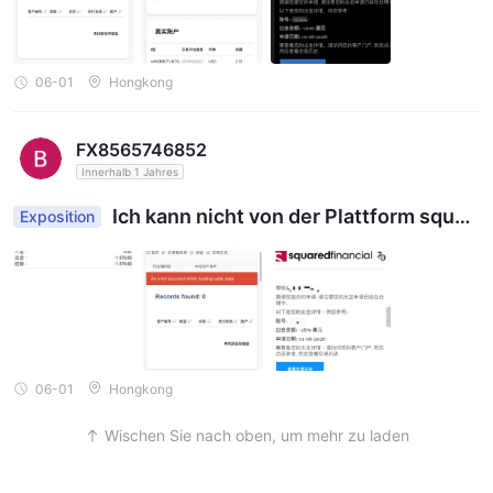
06-01
Hongkong
FX8565746852
Innerhalb 1 Jahres
Ich kann nicht von der Plattform squar
Exposition
edfinancial abheben.<<<TEXT_SEP>>>[IDX:1]De
r Markt war den ganzen Tag völlig ruhig. Ich habe
einen Auszahlungsantrag über 1879 gestellt, ab
er keine Antwort erhalten. Ich bin so besorgt, we
il ich nicht weiß, ob sie mit meinem Geld durchge
brannt sind.
06-01
Hongkong
Wischen Sie nach oben, um mehr zu laden