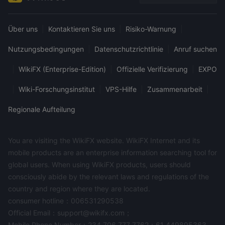
Über uns
|
Kontaktieren Sie uns
|
Risiko-Warnung
|
Nutzungsbedingungen
|
Datenschutzrichtlinie
|
Anruf suchen
|
WikiFX (Enterprise-Edition)
|
Offizielle Verifizierung
|
EXPO
|
Wiki-Forschungsinstitut
|
VPS-Hilfe
|
Zusammenarbeit
|
Regionale Aufteilung
You are visiting the WikiFX website. WikiFX Internet and its
mobile products are an enterprise information searching tool for
global users. When using WikiFX products, users should
consciously abide by the relevant laws and regulations of the
country and region where they are located.
consumer hotline：006531290538
Official Email：support@wikifx.com；
Mobile Phone Number：234 706 777 7762；61 449895363