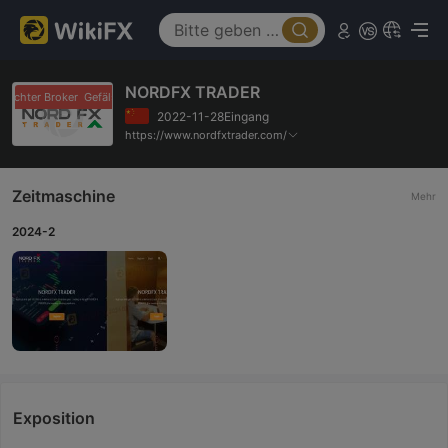
NORDFX TRADER
lschter Broker
Gefälschter Broker
2022-11-28Eingang
https://www.nordfxtrader.com/
Zeitmaschine
Mehr
2024-2
Exposition