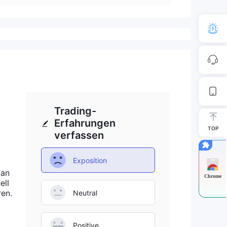
Trading-
Erfahrungen
TOP
verfassen
Exposition
uan
Chrome
ell
ren.
Neutral
Positive