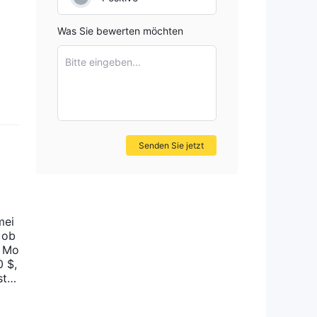
Was Sie bewerten möchten
Bitte eingeben...
Senden Sie jetzt
mei
 ob
i Mo
 $,
st