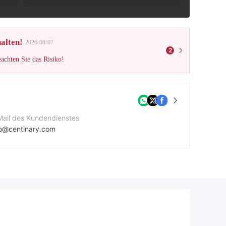
alten!
2026-08-07
2
eachten Sie das Risiko!
Mail des Kundendienstes
fo@centinary.com
ntaktnummer
41379778425
ternehmenswebsite
tps://centinary.com