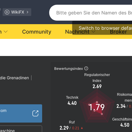
e
WikiFX
Switch to browser defa
n
Community
Nachricht
Broker
Bewertungsindex
Regulatorischer
 die Grenadinen
|
Index
2.69
Risikom
Technik
men
verdächtig
4.40
1.79
2.34
/
0
s Risiko
.com
Geschäftsin
Ruf
4.50
2.29
/
0.21
aschine