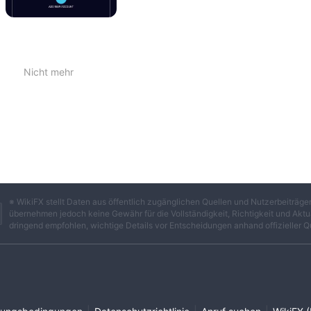
Nicht mehr
※ WikiFX stellt Daten aus öffentlich zugänglichen Quellen und Nutzerbeiträ
übernehmen jedoch keine Gewähr für die Vollständigkeit, Richtigkeit und Aktua
dringend empfohlen, wichtige Details vor Entscheidungen anhand offizieller Q
|
|
|