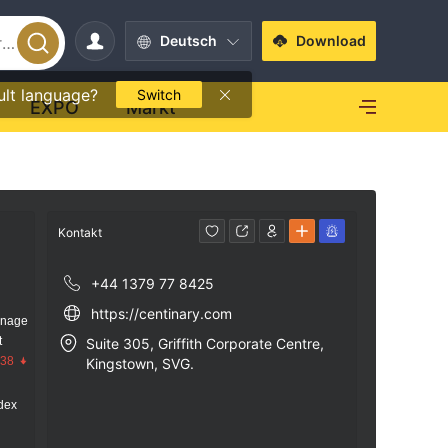
Deutsch
Download
ult language?
Switch
EXPO
Markt
Kontakt
+44 1379 77 8425
https://centinary.com
anage
t
Suite 305, Griffith Corporate Centre,
.38
Kingstown, SVG.
dex