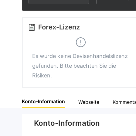
2
8
3
9
Forex-Lizenz
4
5
Es wurde keine Devisenhandelslizenz
gefunden. Bitte beachten Sie die
6
Risiken.
7
Konto-Information
Webseite
Kommenta
8
Konto-Information
9