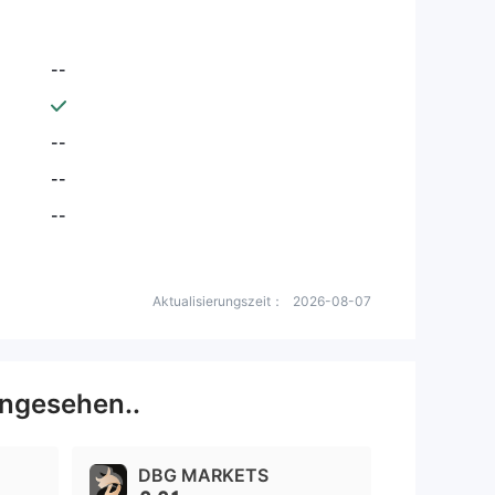
--
--
--
--
Aktualisierungszeit：
2026-08-07
ngesehen..
DBG MARKETS