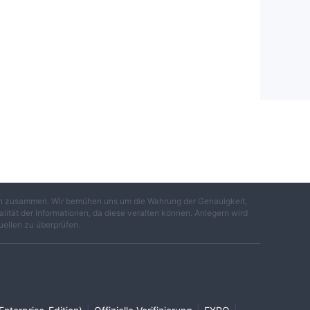
gen zusammen. Wir bemühen uns um die Wahrung der Genauigkeit,
lität der Informationen, da diese veralten können. Anlegern wird
uellen zu überprüfen.
|
|
|