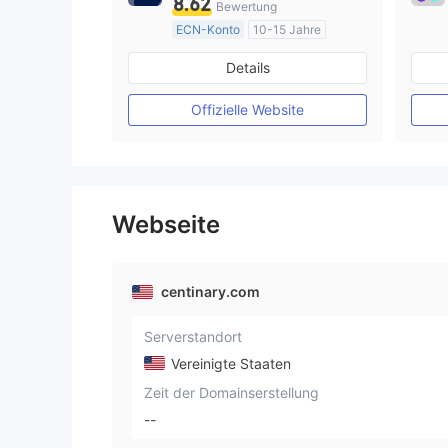
8.62
Bewertung
ECN-Konto
10-15 Jahre
AustralienRegulierung
Details
Market Making (MM)
MT4-Volllizenz
Offizielle Website
Webseite
centinary.com
Serverstandort
Vereinigte Staaten
Zeit der Domainserstellung
--