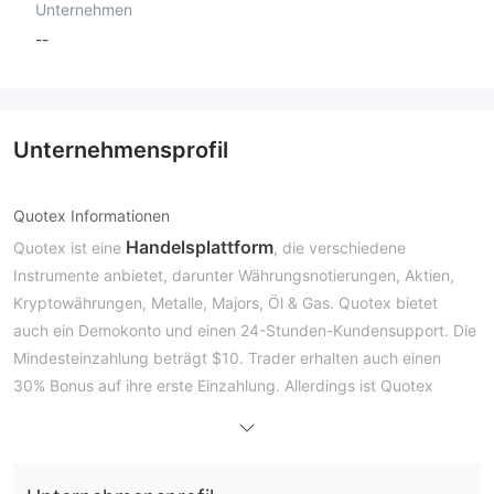
Unternehmen
--
Unternehmensprofil
Quotex Informationen
Handelsplattform
Quotex ist eine
, die verschiedene
Instrumente anbietet, darunter Währungsnotierungen, Aktien,
Kryptowährungen, Metalle, Majors, Öl & Gas. Quotex bietet
auch ein Demokonto und einen 24-Stunden-Kundensupport. Die
Mindesteinzahlung beträgt $10. Trader erhalten auch einen
30% Bonus auf ihre erste Einzahlung. Allerdings ist Quotex
aufgrund seines unregulierten Status, ungenauer notwendiger
Informationen und einiger schlechter Bewertungen über
Schwierigkeiten bei der Auszahlung von Geld immer noch