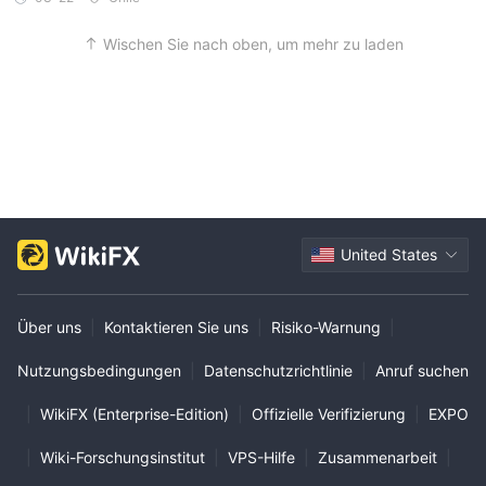
Wischen Sie nach oben, um mehr zu laden
United States
Über uns
|
Kontaktieren Sie uns
|
Risiko-Warnung
|
Nutzungsbedingungen
|
Datenschutzrichtlinie
|
Anruf suchen
|
WikiFX (Enterprise-Edition)
|
Offizielle Verifizierung
|
EXPO
|
Wiki-Forschungsinstitut
|
VPS-Hilfe
|
Zusammenarbeit
|