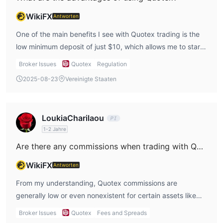
WikiFX
Antworten
One of the main benefits I see with Quotex trading is the
low minimum deposit of just $10, which allows me to start
trading with a small amount of money. This is a pro for me
Broker Issues
Quotex
Regulation
because I can test out the platform and its features
2025-08-23
Vereinigte Staaten
without committing a large sum upfront. Additionally,
Quotex trade offers a demo account, which gives me the
opportunity to practice risk-free. This is ideal for me as I
LoukiaCharilaou
can familiarize myself with the platform before using real
1-2 Jahre
funds. Another perk is the 24/7 customer support, which
Are there any commissions when trading with Quotex?
makes me feel supported whenever I need assistance.
While these features are appealing, I can’t overlook the
WikiFX
Antworten
fact that Quotex is unregulated, which is a significant
From my understanding, Quotex commissions are
downside.
generally low or even nonexistent for certain assets like
stocks and cryptocurrencies. However, the fees
Broker Issues
Quotex
Fees and Spreads
associated with other instruments like futures or options