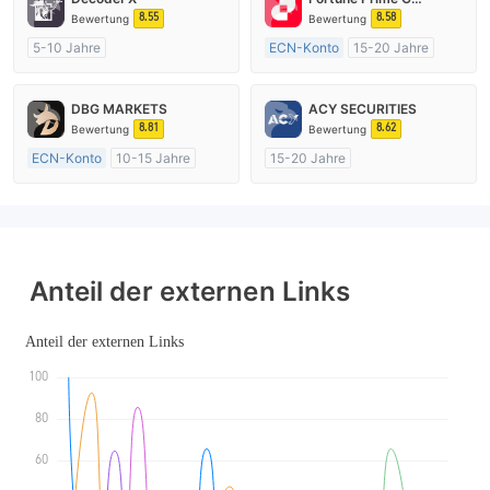
8.55
8.58
Bewertung
Bewertung
5-10 Jahre
ECN-Konto
15-20 Jahre
AustralienRegulierung
AustralienRegulierung
Market Making (MM)
Market Making (MM)
DBG MARKETS
ACY SECURITIES
MT4-Volllizenz
MT4-Volllizenz
8.81
8.62
Bewertung
Bewertung
ECN-Konto
10-15 Jahre
15-20 Jahre
AustralienRegulierung
AustralienRegulierung
Market Making (MM)
Market Making (MM)
MT4-Volllizenz
MT4-Volllizenz
Anteil der externen Links