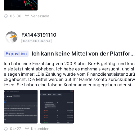
05-06
Venezuela
FX1443191110
Innerhalb 1 Jahres
Ich kann keine Mittel von der Plattform
Exposition
Quotex abheben.
Ich habe eine Einzahlung von 200 $ über Bre-B getätigt und kan
n sie jetzt nicht abheben. Ich habe es mehrmals versucht, und si
e sagen immer: „Die Zahlung wurde vom Finanzdienstleister zurü
ckgebucht. Die Mittel werden auf Ihr Handelskonto zurücküberw
iesen. Sie haben eine falsche Kontonummer angegeben oder sie
falsch eingegeben. Bitte stellen Sie einen neuen Auszahlungsant
rag und geben Sie gültige Informationen ein. Sie können die Kont
onummer bei Ihrer Bank überprüfen. Bitte beachten Sie, dass da
s Formular nur mit Ziffern ausgefüllt werden darf (keine anderen
Symbole, Kommas usw.).“ Es scheint, als wollten sie das Geld nic
ht zurückerstatten.
04-27
Kolumbien