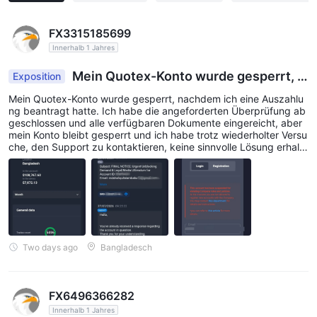
FX3315185699
Innerhalb 1 Jahres
Mein Quotex-Konto wurde gesperrt, n
Exposition
achdem ich eine Auszahlung beantragt hatte.
Mein Quotex-Konto wurde gesperrt, nachdem ich eine Auszahlu
ng beantragt hatte. Ich habe die angeforderten Überprüfung ab
geschlossen und alle verfügbaren Dokumente eingereicht, aber
mein Konto bleibt gesperrt und ich habe trotz wiederholter Versu
che, den Support zu kontaktieren, keine sinnvolle Lösung erhalte
n. Ich habe auch einen Fall bei der Forex Peace Army (FPA) eröff
net und unterstützende Beweise vorgelegt. Ich hoffe, dass Quot
ex meinen Fall fair prüft und diesen Streit beilegt.
Two days ago
Bangladesch
FX6496366282
Innerhalb 1 Jahres