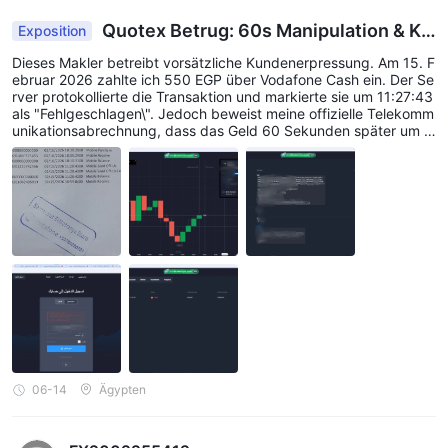
Quotex Betrug: 60s Manipulation & Ko
Exposition
nto Block
Dieses Makler betreibt vorsätzliche Kundenerpressung. Am 15. F
ebruar 2026 zahlte ich 550 EGP über Vodafone Cash ein. Der Se
rver protokollierte die Transaktion und markierte sie um 11:27:43
als "Fehlgeschlagen\". Jedoch beweist meine offizielle Telekomm
unikationsabrechnung, dass das Geld 60 Sekunden später um 1
1:28:43 erfolgreich abgebucht wurde. Das bedeutet, dass Quot
ex die Ablehnung voreingestellt hat, während das lokale ägyptis
che Gateway offen blieb, um mein Geld einzustecken. Vier Mona
te lang ignorierten sie vollständige Abrechnungen unter Ticket u
nd hielten meinen Kontostand bei NULL. Heute, als eine formelle
rechtliche Mitteilung gesendet wurde, blockierten sie mein Hand
elskonto vollständig mit einer betrügerischen Nachricht, die bes
agte, es sei \"durch eine Regulierungsbehörde gesperrt", um die
Transaktionshistorie zu verbergen und Gelder zu stehlen. Vollstä
ndige Beweise wurden an die FSA Seychellen übermittelt. Meide
n Sie Quotex!
06-14
Ägypten