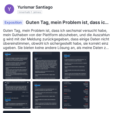
Yurismar Santiago
Innerhalb 1 Jahres
Guten Tag, mein Problem ist, dass ich
Exposition
sechsmal versucht habe, mein Guthaben von der
Guten Tag, mein Problem ist, dass ich sechsmal versucht habe,
Plattform abzuheben.
mein Guthaben von der Plattform abzuheben, und die Auszahlun
g wird mit der Meldung zurückgegeben, dass einige Daten nicht
übereinstimmen, obwohl ich sichergestellt habe, sie korrekt einz
ugeben. Sie bieten keine andere Lösung an, als meine Daten zu
überprüfen, weil sie nicht wissen, welche meiner Daten falsch sin
d, und daher geben sie mir keine Lösung.