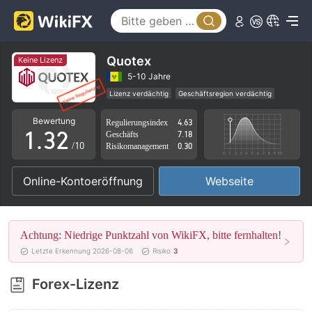
0
Quotex
Keine Lizenz
1
0
5-10 Jahre
Lizenz verdächtig
Geschäftsregion verdächtig
0
2
1
Hohes potenzielles Risiko
Bewertung
Regulierungsindex
4.63
1
.
3
2
Geschäfts
7.18
/10
Risikomanagement
0.30
2
4
3
Online-Kontoeröffnung
Webseite
3
5
4
4
6
5
Achtung: Niedrige Punktzahl von WikiFX, bitte fernhalten!
5
7
6
Letzte Erkennung 2026-08-06
Risiko
3
6
8
7
Forex-Lizenz
7
9
8