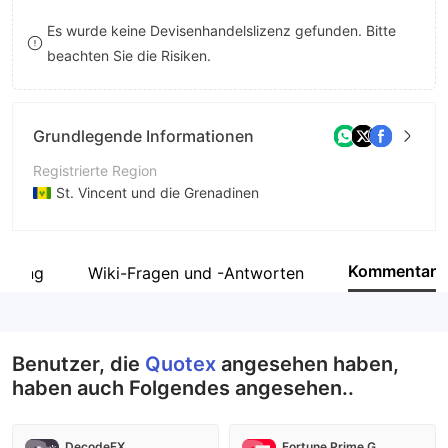
8
9
Es wurde keine Devisenhandelslizenz gefunden. Bitte
beachten Sie die Risiken.
9
Grundlegende Informationen
Registrierte Region
St. Vincent und die Grenadinen
Betriebszeitraum
5-10 Jahre
Kommentar
legung
Wiki-Fragen und -Antworten
Unternehmen
Maxbit LLC
Benutzer, die
Quotex
angesehen haben,
haben auch Folgendes angesehen..
DecodeFX
Fortune Prime Global