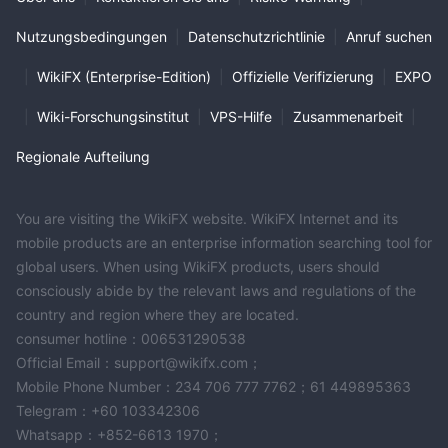
Nutzungsbedingungen
|
Datenschutzrichtlinie
|
Anruf suchen
|
WikiFX (Enterprise-Edition)
|
Offizielle Verifizierung
|
EXPO
|
Wiki-Forschungsinstitut
|
VPS-Hilfe
|
Zusammenarbeit
|
Regionale Aufteilung
You are visiting the WikiFX website. WikiFX Internet and its
mobile products are an enterprise information searching tool for
global users. When using WikiFX products, users should
consciously abide by the relevant laws and regulations of the
country and region where they are located.
consumer hotline：006531290538
Official Email：support@wikifx.com；
Mobile Phone Number：234 706 777 7762；61 449895363
Telegram：+60 103342306
Whatsapp：+852-6613 1970；