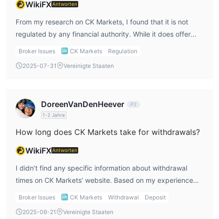
WikiFX
Antworten
From my research on CK Markets, I found that it is not
regulated by any financial authority. While it does offer
various trading options, the absence of a regulatory
Broker Issues
CK Markets
Regulation
license is a major concern for me. Without regulation, I feel
2025-07-31
Vereinigte Staaten
the risks are higher, as my funds wouldn't have the same
level of protection that regulated brokers provide. Based
on my CK Markets review, I would be cautious and
DoreenVanDenHeever
consider the risks involved before engaging with them.
1-2 Jahre
How long does CK Markets take for withdrawals?
WikiFX
Antworten
I didn’t find any specific information about withdrawal
times on CK Markets’ website. Based on my experience
with other brokers, withdrawals can take anywhere from a
Broker Issues
CK Markets
Withdrawal
Deposit
few hours to several days, depending on the payment
2025-06-21
Vereinigte Staaten
method. In my CK Markets review, I would recommend