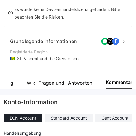
8
9
Es wurde keine Devisenhandelslizenz gefunden. Bitte
beachten Sie die Risiken.
9
Grundlegende Informationen
Registrierte Region
St. Vincent und die Grenadinen
Betriebszeitraum
5-10 Jahre
Kommentar
legung
Wiki-Fragen und -Antworten
Unternehmen
CK Markets Ltd
Konto-Information
ECN Account
Standard Account
Cent Account
Handelsumgebung