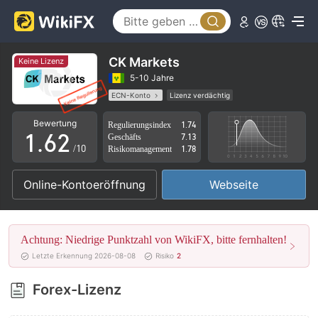
1
2
3
CK Markets
Keine Lizenz
4
0
5-10 Jahre
ECN-Konto
Lizenz verdächtig
0
5
1
Geschäftsregion verdächtig
Hohes potenzielles Risiko
Bewertung
Regulierungsindex
1.74
1
.
6
2
Geschäfts
7.13
/10
Risikomanagement
1.78
2
7
3
Online-Kontoeröffnung
Webseite
3
8
4
4
9
5
Achtung: Niedrige Punktzahl von WikiFX, bitte fernhalten!
5
6
Letzte Erkennung 2026-08-08
Risiko
2
6
7
Forex-Lizenz
7
8