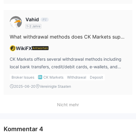
reaching out to their customer support to get more clarity
on withdrawal times.
Vahid
1-2 Jahre
What withdrawal methods does CK Markets support?
WikiFX
Antworten
CK Markets offers several withdrawal methods including
local bank transfers, credit/debit cards, e-wallets, and
even cryptocurrencies. While I like the variety of options, I
Broker Issues
CK Markets
Withdrawal
Deposit
wonder how long these methods take for processing
2025-06-20
Vereinigte Staaten
withdrawals. In my CK Markets review, I did not find clear
timeframes for withdrawals, so this is something I’d need
to consider before using their services.
Nicht mehr
Kommentar
4