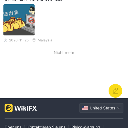
2020-11-25
Malaysia
Nicht mehr
United States
Über uns
|
Kontaktieren Sie uns
|
Risiko-Warnung
|