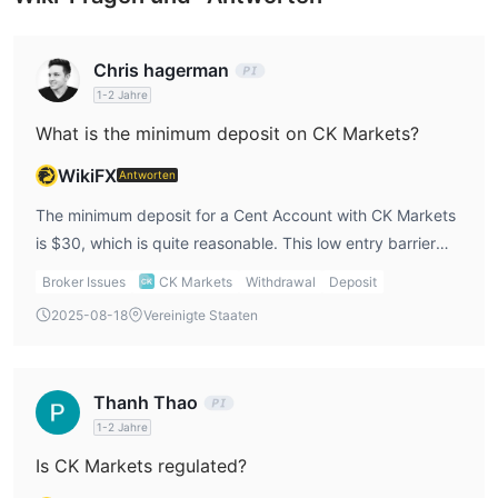
Chris hagerman
1-2 Jahre
What is the minimum deposit on CK Markets?
WikiFX
Antworten
The minimum deposit for a Cent Account with CK Markets
is $30, which is quite reasonable. This low entry barrier
makes it accessible for beginners like me. As I saw in the
Broker Issues
CK Markets
Withdrawal
Deposit
CK Markets review, this affordable minimum deposit allows
2025-08-18
Vereinigte Staaten
me to test the platform without committing a large amount
of capital right away.
Thanh Thao
1-2 Jahre
Is CK Markets regulated?