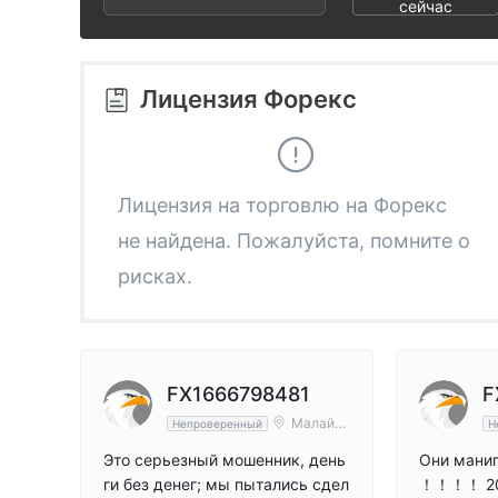
2
7
3
сейчас
3
8
4
Лицензия Форекс
4
9
5
5
6
Лицензия на торговлю на Форекс
не найдена. Пожалуйста, помните о
6
7
рисках.
7
8
8
9
FX1666798481
F
Малайзи
Непроверенный
Н
я
9
Это серьезный мошенник, день
Они мани
ги без денег; мы пытались сдел
！！！！ 202