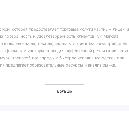
рмой, которая предоставляет торговые услуги частным лицам и
а прозрачность и удовлетворенность клиентов, CK Markets
ая валютные пары, товары, индексы и криптовалюты. трейдеры
платформам и инструментам для эффективной реализации своих
онкурентоспособные спреды и быстрое исполнение сделок для
ния предлагает образовательные ресурсы и анализ рынка.
х инструментов для удовлетворения торговых потребностей св
ых инструментов:
яет доступ к широкому выбору валютных пар форекс, включая
Больше
нт стерлингов/доллар США и доллар США/иена, а также
ы могут воспользоваться глобальным рынком форекс и
 между различными валютами.
орговли драгоценными металлами, такими как золото, серебро,
ь в движении цен на эти металлы, которые часто считаются