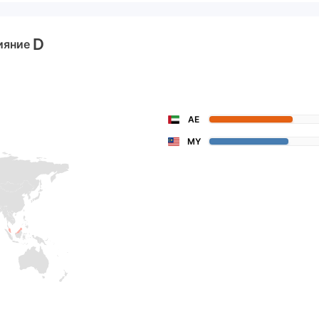
D
ияние
AE
MY