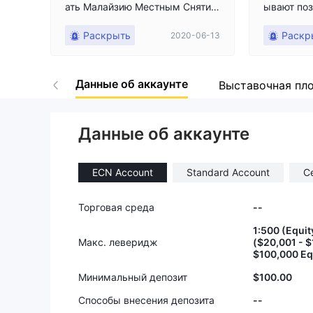
ать Малайзию Местным Снятие
ывают по
м и Neteller, но тот был отклоне
RUSD по р
Раскрыть
Раскр
2020-06-13
н. Они также совершили фикти
она прино
вную транзакцию на моем торг
рытии по
овом счете, чтобы урезать оста
ла в убыт
Данные об аккаунте
ток средств на моем счету. Я о
1.19070. 
Выставочная пл
тчетливо видел это в MT4. Не р
мя должен
искуйте своими средствами!
+ -.
Данные об аккаунте
ECN Account
Standard Account
C
Торговая среда
--
1:500 (Equi
Макс. леверидж
($20,001 - 
$100,000 Eq
Минимальный депозит
$100.00
Способы внесения депозита
--