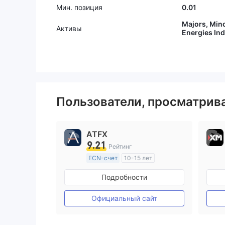
Мин. позиция
0.01
Majors, Mino
Активы
Energies Ind
Пользователи, просматри
ATFX
9.21
Рейтинг
ECN-счет
10-15 лет
Регулирование в Австралия
Подробности
Маркет-Мейкинг (MM)
Основной стандарт MT4
Официальный сайт