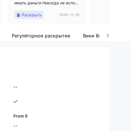
имать деньги Никогда не испол
ьзуйте эту платформу
Раскрыть
2020-11-25
Регуляторное раскрытие
Вики Вопросы и отв
--
From 0
--