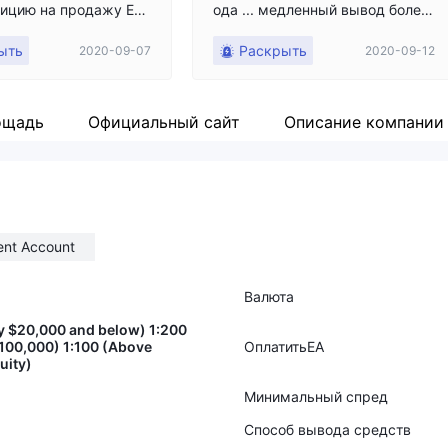
зицию на продажу EU
ода ... медленный вывод более
ыночной цене, когда
1 месяца. Безответственный ме
ыть
Раскрыть
2020-09-07
2020-09-12
сит прибыль. При зак
неджмент и хозяин. Заставьте
зиции прибыль переш
инвестора потерять больше ден
ок, а цена закрытия -
ег, чем заработать в течение дн
Однако рынок в то вре
я. [D83d] [de21]
ощадь
Официальный сайт
Описание компании
 быть около 1.18270
ent Account
Валюта
ty $20,000 and below) 1:200
$100,000) 1:100 (Above
ОплатитьEA
uity)
Минимальный спред
Способ вывода средств