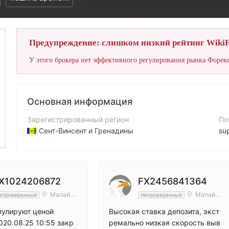
Предупреждение: слишком низкий рейтинг WikiF
У этого брокера нет эффективного регулирования рынка Форекс
Основная информация
Зарегистрированный регион
По
Сент-Винсент и Гренадины
su
Период эксплуатации
Ко
5-10 лет
+6
Компания
Са
X1024206872
FX2456841364
CK Markets Ltd
ht
Малайзи
Малайзи
епроверенный
Непроверенный
я
я
пулируют ценой
Высокая ставка депозита, экст
0.08.25 10:55 закр
ремально низкая скорость выв