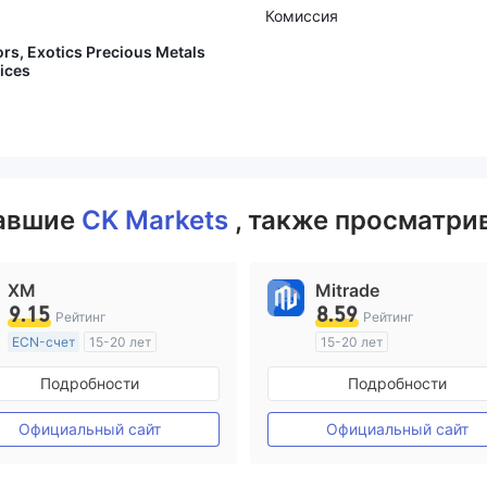
Комиссия
rs, Exotics Precious Metals
ices
вавшие
CK Markets
, также просматрив
XM
Mitrade
9.15
8.59
Рейтинг
Рейтинг
ECN-счет
15-20 лет
15-20 лет
Регулирование в Австралия
Регулирование в Австрал
Подробности
Подробности
Маркет-Мейкинг (MM)
Маркет-Мейкинг (MM)
Основной стандарт MT4
Самостоятельное изучен
Официальный сайт
Официальный сайт