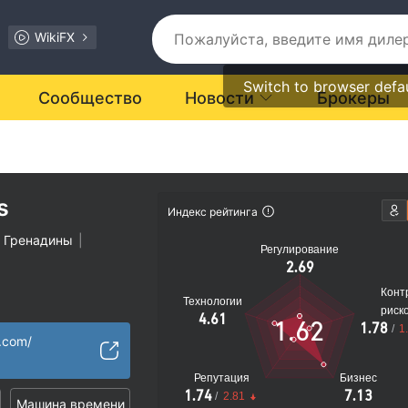
WikiFX
Switch to browser defa
Сообщество
Новости
Брокеры
s
Индекс рейтинга
и Гренадины
|
Регулирование
2.69
Конт
Технологии
риск
ицензия
4.61
1.62
1.78
/
1
ости подозрителен
.com/
иальные риски
Репутация
Бизнес
1.74
7.13
/
2.81
Машина времени