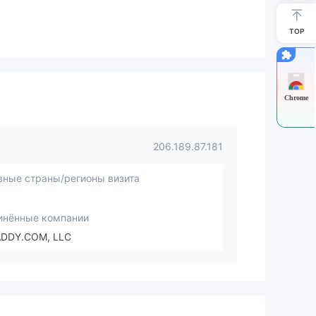
TOP
Chrome
206.189.87.181
вные страны/регионы визита
инённые компании
DDY.COM, LLC