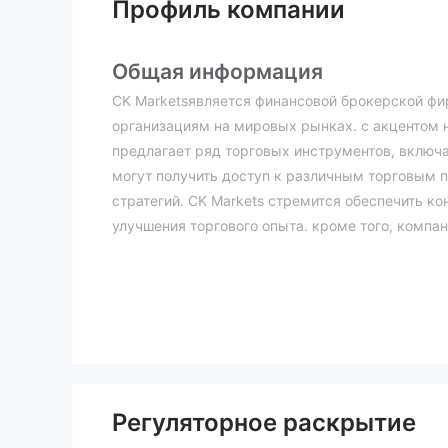
Профиль компании
Общая информация
CK Marketsявляется финансовой брокерской фи
организациям на мировых рынках. с акцентом н
предлагает ряд торговых инструментов, включ
могут получить доступ к различным торговым 
стратегий. CK Markets стремится обеспечить к
улучшения торгового опыта. кроме того, компа
CK Marketsпредлагает широкий спектр рыночны
клиентов. Вот краткий обзор доступных рыночн
валютные пары форекс: CK Markets предоставл
основные пары, такие как евро/доллар США, фу
второстепенные и экзотические пары. трейдер
спекулировать на колебаниях обменного курса
металлы: CK Markets предлагает возможности т
Регуляторное раскрытие
платина и палладий. трейдеры могут участвоват