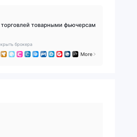
й торговлей товарными фьючерсам
скрыть брокера
More
на
ких