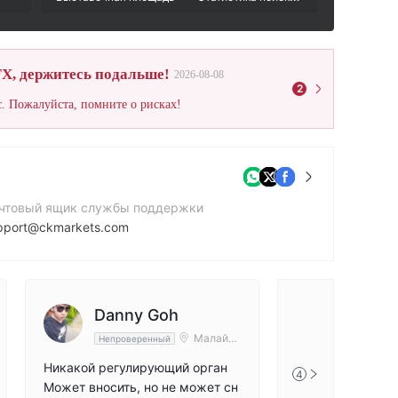
X, держитесь подальше!
2026-08-08
2
. Пожалуйста, помните о рисках!
чтовый ящик службы поддержки
pport@ckmarkets.com
нтактный номер
0356260014
йт компании
Danny Goh
tps://ckmarkets.com/
Малайзи
Непроверенный
я
Никакой регулирующий орган
4
Может вносить, но не может сн