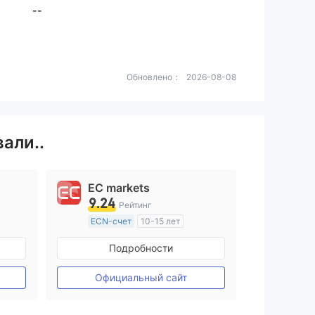
--
Обновлено：
2026-08-08
али..
EC markets
9.24
Рейтинг
ECN-счет
10-15 лет
ия
Регулирование в Австралия
Подробности
Маркет-Мейкинг (MM)
ие
Основной стандарт MT4
Официальный сайт