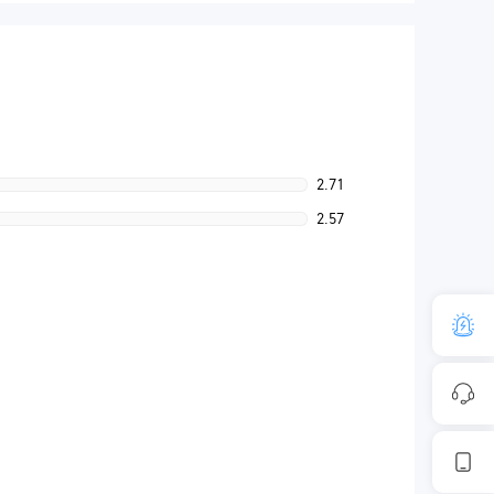
2.71
2.57