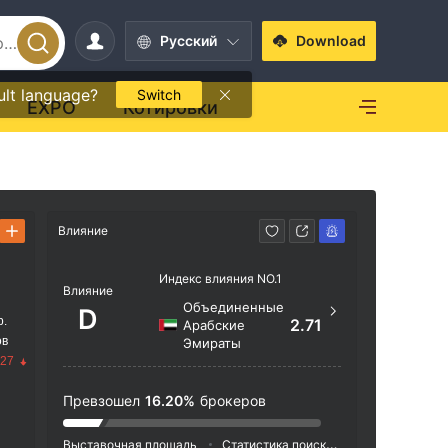
Pусский
Download
ult language?
Switch
EXPO
Котировки
Влияние
Способ свя
Индекс влияния NO.1
+60 
Влияние
Объединенные
D
https
р.
2.71
Арабские
ов
Эмираты
Suite 3
.27
eachmo
Saint 
Превзошел
16.20%
брокеров
Выставочная площадь
Статистика поиска
Реклама
Ин