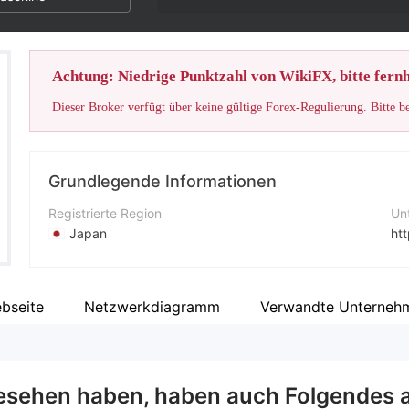
Achtung: Niedrige Punktzahl von WikiFX, bitte fernh
Dieser Broker verfügt über keine gültige Forex-Regulierung. Bitte b
Grundlegende Informationen
Registrierte Region
Un
Japan
htt
Betriebszeitraum
Yo
5-10 Jahre
bseite
Netzwerkdiagramm
Verwandte Unterneh
Unternehmen
DupliTrade Limited
esehen haben, haben auch Folgendes 