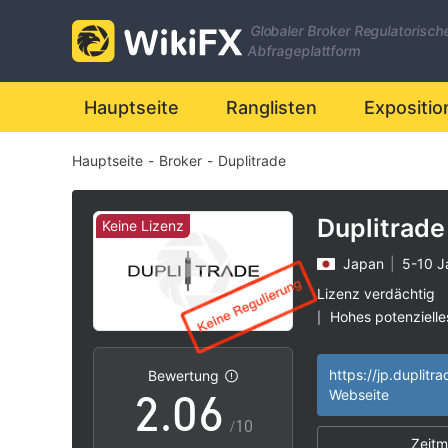
Globaler Broker Regulatorisch
0
Abfrageplattform
1
Hauptseite
Ranglisten
Expositio
Hauptseite
-
Broker
-
Duplitrade
2
3
Duplitrade
Keine Lizenz
Japan
|
5-10 J
0
4
Lizenz verdächtig
Hohes potenzielle
|
1
5
https://jp.duplitr
Bewertung
2
.
0
6
Webseite
/10
Zeitm