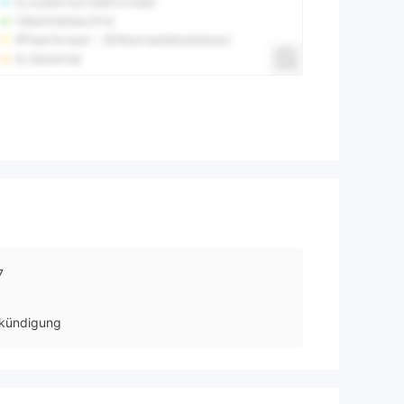
7
kündigung