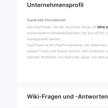
Unternehmensprofil
Duplitrade Informationen
eine 
Ava DupliTrade, Teil der AvaTrade Group, ist
automatisierte Handelsfähigkeiten mit Ava MT4/5 z
bereitgestellt werden.
DupliTrade ist ein Plattformanbieter, der selektive
besten Trader und Expert Advisor (EA) Entwickler 
internen Richtlinien von AvaTrade Japan und dem 
nur algorithmische Expert Advisor (EA) abgeleitete
Ist Duplitrade legitim?
nicht reguliert
Duplitrade ist
, was es weniger sich
Welche Privilegien haben Sie als Mitglied?
Wiki-Fragen und -Antworten
Mitglieder von Duplitrade erhalten Informationen 
Mitgliedschaft und 30-tägigen kostenlose