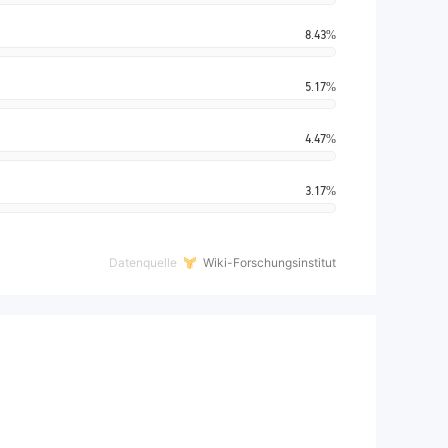
8.43%
5.17%
4.47%
3.17%
Datenquelle
Wiki-Forschungsinstitut