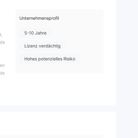
Unternehmensprofil
5-10 Jahre
t,
ade
Lizenz verdächtig
Hohes potenzielles Risiko
den
ade