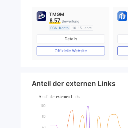
9
TMGM
8.57
Bewertung
ECN-Konto
10-15 Jahre
AustralienRegulierung
Details
Market Making (MM)
MT4-Volllizenz
Offizielle Website
Anteil der externen Links