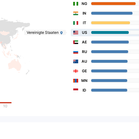
NG
IN
IT
Vereinigte Staaten
US
AE
RU
AU
GE
MN
ID
10