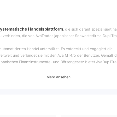
systematische Handelsplattform
, die sich darauf spezialisiert ha
u verbinden, die von AvaTrades japanischer Schwesterfirma DupliTr
n automatisierten Handel unterstützt. Es entdeckt und engagiert die
weltweit und verbindet sie mit den Ava MT4/5 der Benutzer. Gemäß 
japanischen Finanzinstrumente- und Börsengesetz bietet AvaDupliTr
 Kauf- und Verkaufssignale für AvaMT4/5 (als Benutzerclient) an.
Mehr ansehen
er macht als regulierte Broker.
Mitgliedschaftsplänen, kostenloser
zu verschiedenen
n Demo-Konten.
Es fallen keine Gebühren an, einschließlich