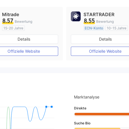
Mitrade
STARTRADER
8.57
8.55
Bewertung
Bewertung
15-20 Jahre
ECN-Konto
10-15 Jahre
AustralienRegulierung
AustralienRegulierung
Details
Details
Market Making (MM)
Market Making (MM)
Selbstforschung
MT4-Volllizenz
Offizielle Website
Offizielle Website
Marktanalyse
Direkte
Suche Bio