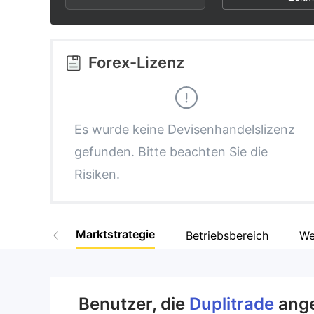
3
1
7
4
2
8
Forex-Lizenz
5
3
9
6
4
Es wurde keine Devisenhandelslizenz
gefunden. Bitte beachten Sie die
7
5
Risiken.
8
6
Marktstrategie
Betriebsbereich
We
9
7
8
Benutzer, die
Duplitrade
ang