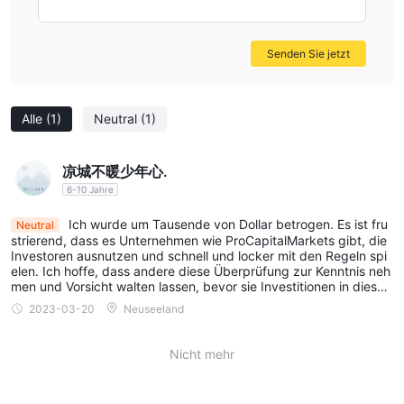
Senden Sie jetzt
Alle
(1)
Neutral
(1)
凉城不暖少年心.
6-10 Jahre
Ich wurde um Tausende von Dollar betrogen. Es ist fru
Neutral
strierend, dass es Unternehmen wie ProCapitalMarkets gibt, die
Investoren ausnutzen und schnell und locker mit den Regeln spi
elen. Ich hoffe, dass andere diese Überprüfung zur Kenntnis neh
men und Vorsicht walten lassen, bevor sie Investitionen in dieses
Unternehmen in Betracht ziehen.
2023-03-20
Neuseeland
Nicht mehr