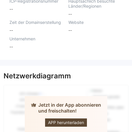
ICP-Registrationsnummer
Hauptsächlich besuchte
Länder/Regionen
--
--
Zeit der Domainserstellung
Website
--
--
Unternehmen
--
Netzwerkdiagramm
Jetzt in der App abonnieren
und freischalten!
ProCapitalMarkets
APP herunterladen