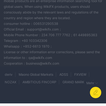
mobile products are an enterprise information searching tool for
global users. When using WikiFX products, users should
consciously abide by the relevant laws and regulations of the
country and region where they are located.
consumer hotline：006531290538
Official Email：support@wikifx.com；
Mobile Phone Number：234 706 777 7762；61 449895363
Telegram：+60 103342306
Whatsapp：+852-6613 1970；
License or other information error corrections, please send the
information to：qa@wikifx.com
Cooperation：business@wikifx.com
deriv
Maono Global Markets
ADSS
FXVIEW
NOZAX
AMBITIOUS FINCORP
GRAND MARKETS
Mehr
traze
MAGNUM FX
WS Broker
IronTrade
QUOTEX
score Capital Markets
OFX
CRYPTO ALTUM
10TradeFX
Paramount FX Trade