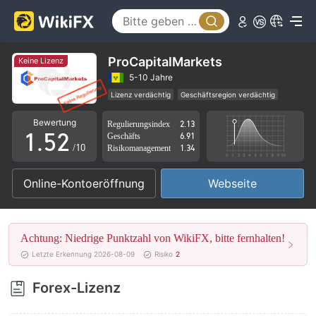
0
1
2
ProCapitalMarkets
Keine Lizenz
3
0
5-10 Jahre
Lizenz verdächtig
Geschäftsregion verdächtig
0
4
1
Hohes potenzielles Risiko
Bewertung
Regulierungsindex
2.13
1
.
5
2
Geschäfts
6.91
/10
Risikomanagement
1.34
2
6
3
Online-Kontoeröffnung
Webseite
3
7
4
4
8
5
Achtung: Niedrige Punktzahl von WikiFX, bitte fernhalten!
5
9
6
Letzte Erkennung 2026-08-09
Risiko
2
6
7
Forex-Lizenz
7
8