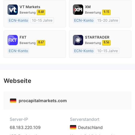
VT Markets
XM
8.68
9.15
Bewertung
Bewertung
ECN-Konto
10-15 Jahre
ECN-Konto
15-20 Jahre
AustralienRegulierung
AustralienRegulierung
Market Making (MM)
Market Making (MM)
FXT
STARTRADER
MT4-Volllizenz
MT4-Volllizenz
8.67
8.56
Bewertung
Bewertung
ECN-Konto
ECN-Konto
10-15 Jahre
Über 20 Jahre
AustralienRegulierung
AustralienRegulierung
Market Making (MM)
Market Making (MM)
MT4-Volllizenz
MT4-Volllizenz
Webseite
procapitalmarkets.com
Server-IP
Serverstandort
68.183.220.109
Deutschland