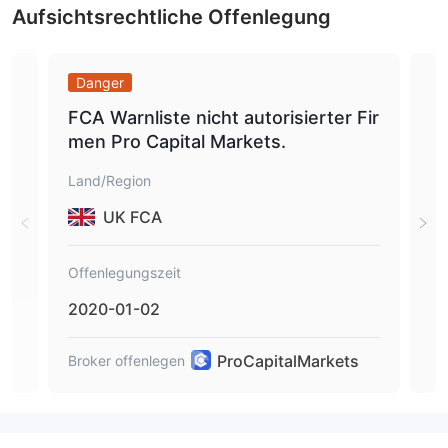
Aufsichtsrechtliche Offenlegung
Danger
Da
FCA Warnliste nicht autorisierter Fir
War
men Pro Capital Markets.
eh
oCa
Land/Region
Lan
UK FCA
Offenlegungszeit
Off
2020-01-02
201
ProCapitalMarkets
Broker offenlegen
Brok