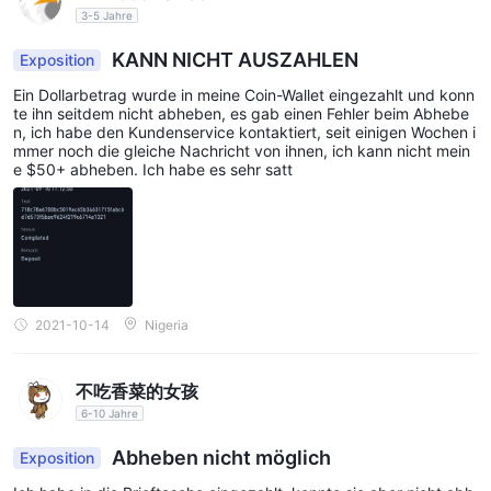
3-5 Jahre
ratsam, die damit verbundenen Risiken gründlich abzuwägen,
bevor Sie mit diesem nicht regulierten Broker
KANN NICHT AUSZAHLEN
Exposition
Finanztransaktionen tätigen.
Ein Dollarbetrag wurde in meine Coin-Wallet eingezahlt und konn
te ihn seitdem nicht abheben, es gab einen Fehler beim Abhebe
Allgemeine Informationen
n, ich habe den Kundenservice kontaktiert, seit einigen Wochen i
mmer noch die gleiche Nachricht von ihnen, ich kann nicht mein
Coin Fx Tradeist ein Makler, der behauptet, ohne Regulierung zu
e $50+ abheben. Ich habe es sehr satt
operieren und angeblich in Saint Vincent und den Grenadinen
ansässig ist. Allerdings sind online nur begrenzte Informationen
über diesen Broker verfügbar. Detaillierte Informationen zu
seinen Dienstleistungen, seinem Ruf und seinen
Betriebsabläufen sind rar oder nicht vorhanden. Beim Umgang
mit einem Broker, dem es an Transparenz und behördlicher
2021-10-14
Nigeria
Aufsicht mangelt, ist Vorsicht geboten. Anleger und Händler
sollten gründliche Recherchen durchführen und alternative
不吃香菜的女孩
regulierte Optionen in Betracht ziehen, bevor sie sich darauf
6-10 Jahre
einlassen Coin Fx Trade .
Abheben nicht möglich
Exposition
Kundendienst