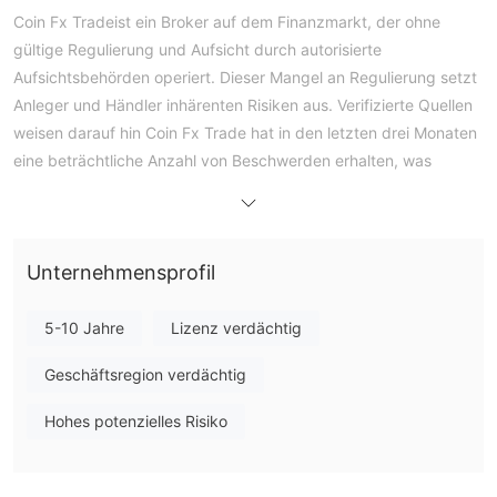
Coin Fx Tradeist ein Broker auf dem Finanzmarkt, der ohne
gültige Regulierung und Aufsicht durch autorisierte
Aufsichtsbehörden operiert. Dieser Mangel an Regulierung setzt
Anleger und Händler inhärenten Risiken aus. Verifizierte Quellen
weisen darauf hin Coin Fx Trade hat in den letzten drei Monaten
eine beträchtliche Anzahl von Beschwerden erhalten, was
weitere Bedenken hinsichtlich seiner Legitimität aufkommen
lässt.
Darüber liegen nur begrenzte Informationen vor Coin Fx Trade
Unternehmensprofil
Dies macht es schwierig, seine Dienstleistungen, seinen Ruf und
seine Betriebspraktiken zu beurteilen. Es mangelt an
Transparenz, was für potenzielle Investoren und Händler ein
5-10 Jahre
Lizenz verdächtig
Warnsignal sein sollte. Es ist ratsam, Vorsicht walten zu lassen
Geschäftsregion verdächtig
und gründliche Nachforschungen anzustellen, bevor Sie
Finanztransaktionen mit diesem nicht regulierten Broker in
Hohes potenzielles Risiko
Betracht ziehen.
Kundensupport für Coin Fx Trade erfolgt ausschließlich per E-
Mail, ohne Angabe von Telefonnummern oder alternativen