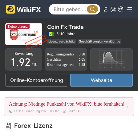
4
5
6
Coin Fx Trade
Keine Lizenz
7
0
5-10 Jahre
Lizenz verdächtig
Geschäftsregion verdächtig
0
8
1
Hohes potenzielles Risiko
Bewertung
Regulierungsindex
3.38
1
.
9
2
Geschäfts
6.65
/10
Risikomanagement
2.58
2
3
Online-Kontoeröffnung
Webseite
3
4
4
5
Achtung: Niedrige Punktzahl von WikiFX, bitte fernhalten!
5
6
Letzte Erkennung 2026-08-07
Risiko
3
6
7
Forex-Lizenz
7
8