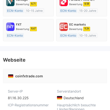
8.71
8.58
Bewertung
Bewertung
ECN-Konto
10-15 Jahre
ECN-Konto
15-20 Jahre
AustralienRegulierung
AustralienRegulierung
Market Making (MM)
Market Making (MM)
FXT
EC markets
MT4-Volllizenz
MT4-Volllizenz
8.67
9.24
Bewertung
Bewertung
ECN-Konto
ECN-Konto
10-15 Jahre
Über 20 Jahre
AustralienRegulierung
AustralienRegulierung
Market Making (MM)
Market Making (MM)
MT4-Volllizenz
MT4-Volllizenz
Webseite
coinfxtrade.com
Server-IP
Serverstandort
81.16.30.225
Deutschland
ICP-Registrationsnummer
Hauptsächlich besuchte
Länder/Regionen