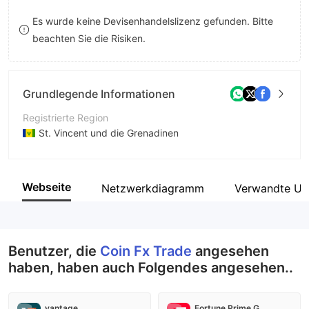
8
9
Es wurde keine Devisenhandelslizenz gefunden. Bitte
beachten Sie die Risiken.
9
Grundlegende Informationen
Registrierte Region
St. Vincent und die Grenadinen
Betriebszeitraum
5-10 Jahre
Webseite
Netzwerkdiagramm
Verwandte Un
Unternehmen
Coin Fx Trade
Benutzer, die
Coin Fx Trade
angesehen
haben, haben auch Folgendes angesehen..
vantage
Fortune Prime Global