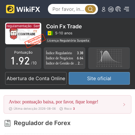
4
5
6
Coin Fx Trade
em regulamentação
Sem regulamentação
7
0
5-10 anos
Licença Regulatória Suspeita
0
8
1
Região de negócios suspeita
Risco potencial alto
Pontuação
Índice Regulatório
3.38
1
.
9
2
Índice de Negócios
6.64
/10
Índice de Gestão de Risco
2.58
2
3
Abertura de Conta Online
Site oficial
3
4
4
5
Aviso: pontuação baixa, por favor, fique longe!
5
6
Última detecção 2026-08-06
Risco
3
6
7
Regulador de Forex
7
8