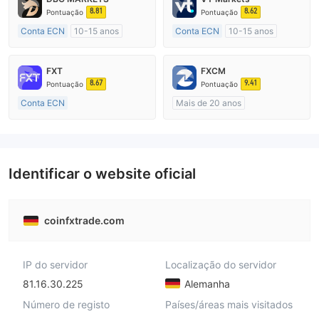
8.81
8.62
Pontuação
Pontuação
Conta ECN
10-15 anos
Conta ECN
10-15 anos
Austrália Regulamento
Austrália Regulamento
Market Marketing (MM)
Market Marketing (MM)
FXT
FXCM
Etiqueta principal MT4
Etiqueta principal MT4
8.67
9.41
Pontuação
Pontuação
Conta ECN
Mais de 20 anos
Mais de 20 anos
Austrália Regulamento
Austrália Regulamento
Market Marketing (MM)
Market Marketing (MM)
Etiqueta principal MT4
Etiqueta principal MT4
Identificar o website oficial
coinfxtrade.com
IP do servidor
Localização do servidor
81.16.30.225
Alemanha
Número de registo
Países/áreas mais visitados