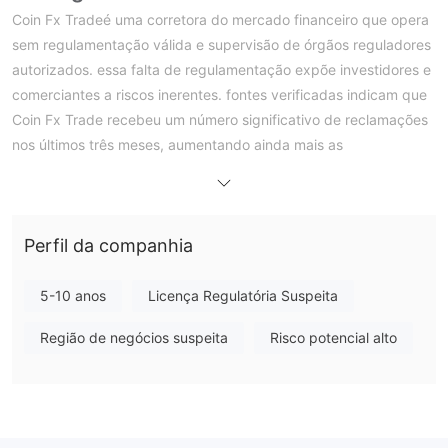
Coin Fx Tradeé uma corretora do mercado financeiro que opera
sem regulamentação válida e supervisão de órgãos reguladores
autorizados. essa falta de regulamentação expõe investidores e
comerciantes a riscos inerentes. fontes verificadas indicam que
Coin Fx Trade recebeu um número significativo de reclamações
nos últimos três meses, aumentando ainda mais as
preocupações sobre sua legitimidade.
informações limitadas estão disponíveis sobre Coin Fx Trade ,
dificultando a avaliação de seus serviços, reputação e práticas
Perfil da companhia
operacionais. falta transparência, o que deve ser uma bandeira
vermelha para potenciais investidores e comerciantes. é
aconselhável ter cautela e realizar uma pesquisa completa
5-10 anos
Licença Regulatória Suspeita
antes de considerar qualquer transação financeira com este
Região de negócios suspeita
Risco potencial alto
corretor não regulamentado.
suporte ao cliente para Coin Fx Trade é prestada
exclusivamente através de comunicação por e-mail, não sendo
divulgados números de telefone ou meios alternativos de
contacto. essa acessibilidade limitada pode prejudicar a