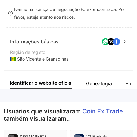
8
9
Nenhuma licença de negociação Forex encontrada. Por
favor, esteja atento aos riscos.
9
Informações básicas
Região de registo
São Vicente e Granadinas
Anos de operação
5-10 anos
Identificar o website oficial
Genealogia
Empr
Empresa
Coin Fx Trade
Usuários que visualizaram
Coin Fx Trade
também visualizaram..
DBG MARKETS
VT Markets