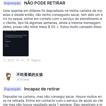
NÃO PODE RETIRAR
Exposição
Coin Fx Tradeé um corretor que afirma operar sem
regulamentação e está localizado em são vicente e granadinas.
Uma quantia em dólares foi depositada na minha carteira de mo
edas e desde então, não tenho conseguido sacar, tem sido um e
no entanto, há informações limitadas disponíveis sobre esse
rro no saque, entrei em contato com o serviço de atendimento a
corretor online. informações detalhadas sobre seus serviços,
o cliente, tipo há algumas semanas, ainda a mesma mensagem
deles, posso não retire meus $ 50 +. Estou muito cansado disso
reputação e práticas operacionais são escassas ou inexistentes.
é importante ter cuidado ao lidar com um corretor que carece
de transparência e supervisão regulatória. investidores e
comerciantes devem realizar pesquisas completas e considerar
opções regulamentadas alternativas antes de se envolver com
Coin Fx Trade .
2021-10-14
Nigéria
Suporte ao cliente
Coin Fx Tradefornece suporte ao cliente exclusivamente por
不吃香菜的女孩
meio de comunicação por e-mail. para entrar em contato com
6-10 anos
sua equipe de suporte, os indivíduos podem usar o endereço
Incapaz de retirar
Exposição
de e-mail info@coinfxtrade.com. no entanto, vale a pena notar
Depositei na carteira, mas não consegui sacar. Houve muitos err
que este corretor não divulga outras informações de contato
os na retirada. Entrei em contacto com o serviço de apoio ao clie
direto, como números de telefone, que são comumente
nte mas não houve resultado após 1 semana. Eles repetiram a m