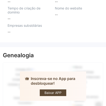
--
--
Tempo de criação de
Nome do website
domínio
--
--
Empresas subsidiárias
--
Genealogia
Inscreva-se no App para
desbloquear!
Coin Fx
Trade
Baixar APP