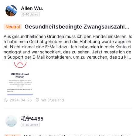
Allen Wu.
6-10 Jahre
Gesundheitsbedingte Zwangsauszahlun
Neutral
g abgelehnt: Kontoschock, Unterstützung gesuc
Aus gesundheitlichen Gründen muss ich den Handel einstellen. Ic
ht
h habe mein Geld abgehoben und die Abhebung wurde abgeleh
nt. Nicht einmal eine E-Mail dazu. Ich habe mich in mein Konto ei
ngeloggt und war schockiert, das zu sehen. Jetzt musste ich de
n Support per E-Mail kontaktieren, um zu versuchen, das zu klär
en.
2024-04-26
Weißrussland
毛宁4485
6-10 Jahre