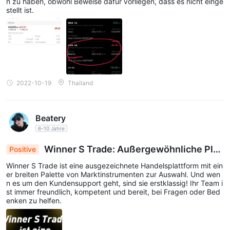
n zu haben, obwohl Beweise dafür vorliegen, dass es nicht einge
stellt ist.
unzuverlässiger Forex-Broker
zu sein. Obwohl sie
behaupten, eine breite Palette von Handelsinstrumenten und
flexible Hebelwirkung anzubieten, lassen ihre mangelnde
Transparenz in Bezug auf Kontoinformationen, Spreads und
Provisionen sowie ihre begrenzte und unzuverlässige
Handelsplattform Bedenken hinsichtlich ihrer Seriosität
2022-10-19
Thailand
aufkommen. Darüber hinaus tragen ihre begrenzten Ein- und
Auszahlungsoptionen und ihr mangelnder umfassender
Kundenservice zu den potenziellen Risiken des Handels mit
Beatery
Winner S Trade bei. Insgesamt sollten Trader Vorsicht walten
6-10 Jahre
lassen, wenn sie Winner S Trade als ihren Forex-Broker in
Winner S Trade: Außergewöhnliche Plat
Positive
Betracht ziehen.
tform mit robusten Marktinstrumenten und unüb
Winner S Trade ist eine ausgezeichnete Handelsplattform mit ein
ertroffenem Kundensupport
Häufig gestellte Fragen (FAQs)
er breiten Palette von Marktinstrumenten zur Auswahl. Und wen
n es um den Kundensupport geht, sind sie erstklassig! Ihr Team i
st immer freundlich, kompetent und bereit, bei Fragen oder Bed
enken zu helfen.