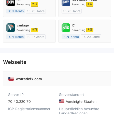
9.15
8.62
Bewertung
Bewertung
ECN-Konto
15-20 Jahre
15-20 Jahre
AustralienRegulierung
AustralienRegulierung
Market Making (MM)
Market Making (MM)
vantage
IC
MT4-Volllizenz
MT4-Volllizenz
8.71
9.09
Bewertung
Bewertung
ECN-Konto
10-15 Jahre
ECN-Konto
15-20 Jahre
AustralienRegulierung
AustralienRegulierung
Market Making (MM)
Market Making (MM)
MT4-Volllizenz
MT4-Volllizenz
Webseite
wstradefx.com
Server-IP
Serverstandort
70.40.220.70
Vereinigte Staaten
ICP-Registrationsnummer
Hauptsächlich besuchte
Länder/Regionen