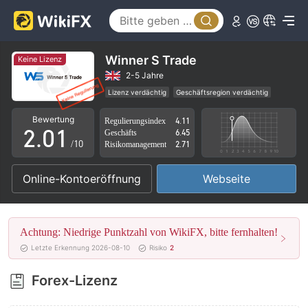
Winner S Trade
Keine Lizenz
0
2-5 Jahre
Lizenz verdächtig
Geschäftsregion verdächtig
1
0
Hohes potenzielles Risiko
Bewertung
Regulierungsindex
4.11
2
.
0
1
Geschäfts
6.45
/10
Risikomanagement
2.71
3
1
2
Online-Kontoeröffnung
Webseite
4
2
3
5
3
4
Achtung: Niedrige Punktzahl von WikiFX, bitte fernhalten!
6
4
5
Letzte Erkennung 2026-08-10
Risiko
2
7
5
6
Forex-Lizenz
8
6
7