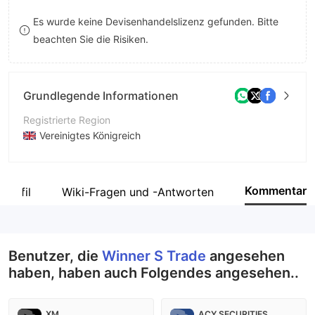
9
7
8
Es wurde keine Devisenhandelslizenz gefunden. Bitte
beachten Sie die Risiken.
8
9
9
Grundlegende Informationen
Registrierte Region
Vereinigtes Königreich
Betriebszeitraum
2-5 Jahre
Kommentar
profil
Wiki-Fragen und -Antworten
Unternehmen
Winner S Trade Limited
Benutzer, die
Winner S Trade
angesehen
haben, haben auch Folgendes angesehen..
XM
ACY SECURITIES