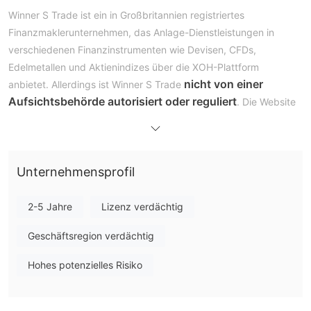
Winner S Trade ist ein in Großbritannien registriertes
Finanzmaklerunternehmen, das Anlage-Dienstleistungen in
verschiedenen Finanzinstrumenten wie Devisen, CFDs,
Edelmetallen und Aktienindizes über die XOH-Plattform
nicht von einer
anbietet. Allerdings ist Winner S Trade
Aufsichtsbehörde autorisiert oder reguliert
. Die Website
des Unternehmens fehlt auch Transparenz in Bezug auf seine
Handelsbedingungen.
Vor- und Nachteile
Unternehmensprofil
Ist Winner S Trade sicher oder ein Betrug?
2-5 Jahre
Lizenz verdächtig
Winner S Trade wirft mehrere rote Flaggen auf, die potenzielle
Investoren beunruhigen sollten. Die Tatsache, dass sie
Geschäftsregion verdächtig
unreguliert sind und eine unbefugte Lizenz von der
Hohes potenzielles Risiko
National Futures Association (NFA)
haben, ist ein großes
Anliegen.
Marktinstrumente