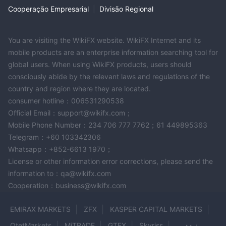
Cooperação Empresarial
|
Divisão Regional
You are visiting the WikiFX website. WikiFX Internet and its
mobile products are an enterprise information searching tool for
global users. When using WikiFX products, users should
consciously abide by the relevant laws and regulations of the
country and region where they are located.
consumer hotline：006531290538
Official Email：support@wikifx.com；
Mobile Phone Number：234 706 777 7762；61 449895363
Telegram：+60 103342306
Whatsapp：+852-6613 1970；
License or other information error corrections, please send the
information to：qa@wikifx.com
Cooperation：business@wikifx.com
EMIRAX MARKETS
ZFX
KASPER CAPITAL MARKETS
OtetMarkets
MiTRADE
GTFX
Skyriss