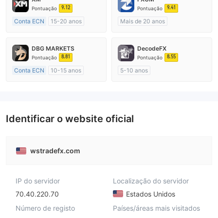
9.12
9.41
Pontuação
Pontuação
Conta ECN
15-20 anos
Mais de 20 anos
Austrália Regulamento
Austrália Regulamento
Market Marketing (MM)
Market Marketing (MM)
DBG MARKETS
DecodeFX
Etiqueta principal MT4
Etiqueta principal MT4
8.81
8.55
Pontuação
Pontuação
Conta ECN
10-15 anos
5-10 anos
Austrália Regulamento
Austrália Regulamento
Market Marketing (MM)
Market Marketing (MM)
Etiqueta principal MT4
Etiqueta principal MT4
Identificar o website oficial
wstradefx.com
IP do servidor
Localização do servidor
70.40.220.70
Estados Unidos
Número de registo
Países/áreas mais visitados