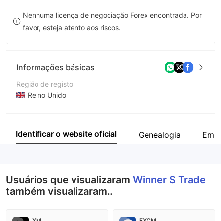
9
7
8
Nenhuma licença de negociação Forex encontrada. Por
favor, esteja atento aos riscos.
8
9
9
Informações básicas
Região de registo
Reino Unido
Anos de operação
2-5 anos
Identificar o website oficial
Genealogia
Empr
Empresa
Winner S Trade Limited
Usuários que visualizaram
Winner S Trade
também visualizaram..
XM
FXCM