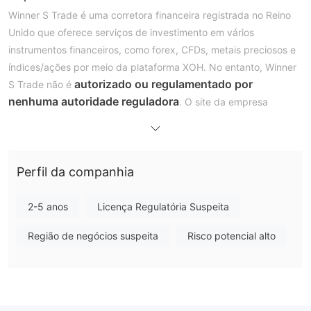
Winner S Trade é uma corretora financeira registrada no Reino
Unido que oferece serviços de investimento em vários
instrumentos financeiros, como forex, CFDs, metais preciosos e
índices/ações por meio da plataforma XOH. No entanto, Winner
autorizado ou regulamentado por
S Trade não é
nenhuma autoridade reguladora
. O site da empresa
também carece de transparência em relação às suas condições
de negociação.
Prós e Contras
É Winner S Trade Seguro ou Fraude?
Perfil da companhia
Winner S Trade apresenta várias bandeiras vermelhas que
devem causar preocupação para potenciais investidores. O
2-5 anos
Licença Regulatória Suspeita
não regulamentados e possuírem uma
fato de eles serem
Região de negócios suspeita
Risco potencial alto
licença não autorizada da National Futures
Association (NFA)
é uma preocupação importante.
Instrumentos de Mercado
Winner S Trade oferece uma variedade de instrumentos de
mercado para negociação, abrangendo várias classes de