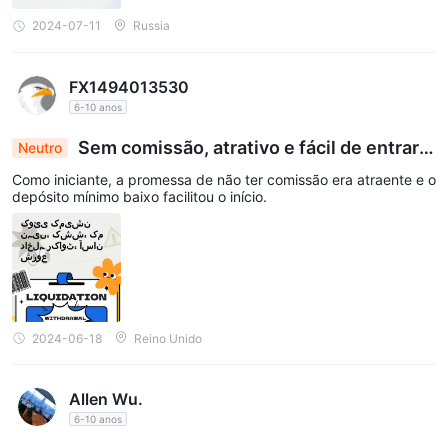
2024-07-11
Russia
FX1494013530
6-10 anos
Sem comissão, atrativo e fácil de entrar c
Neutro
om baixa barreira de entrada
Como iniciante, a promessa de não ter comissão era atraente e o
depósito mínimo baixo facilitou o início.
2024-06-18
Reino Unido
Allen Wu.
6-10 anos