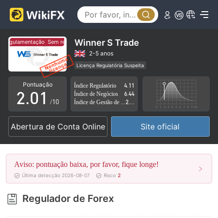
Winner S Trade
regulamentação
Sem regulamentação
0
2-5 anos
Licença Regulatória Suspeita
1
0
Região de negócios suspeita
Risco potencial alto
Pontuação
Índice Regulatório
4.11
2
.
0
1
Índice de Negócios
6.44
/10
Índice de Gestão de Risco
2.71
3
1
2
Abertura de Conta Online
Site oficial
4
2
3
5
3
4
Aviso: pontuação baixa, por favor, fique longe!
6
4
5
Última detecção 2026-08-07
Risco
2
7
5
6
Regulador de Forex
8
6
7