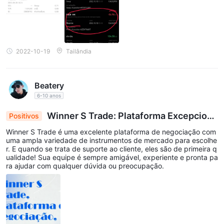
como a plataforma de negociação limitada e não confiável,
levantam preocupações sobre sua legitimidade. Além disso,
suas opções limitadas de depósito e saque e a falta de um
serviço ao cliente abrangente aumentam os riscos potenciais de
negociar com Winner S Trade. No geral, os traders devem ter
2022-10-19
Tailândia
cautela ao considerar Winner S Trade como seu corretor de
forex.
Beatery
Perguntas frequentes (FAQs)
6-10 anos
Winner S Trade: Plataforma Excepciona
Positivos
l com Instrumentos de Mercado Robustos e Supo
Winner S Trade é uma excelente plataforma de negociação com
rte ao Cliente Inigualável
uma ampla variedade de instrumentos de mercado para escolhe
r. E quando se trata de suporte ao cliente, eles são de primeira q
ualidade! Sua equipe é sempre amigável, experiente e pronta pa
ra ajudar com qualquer dúvida ou preocupação.