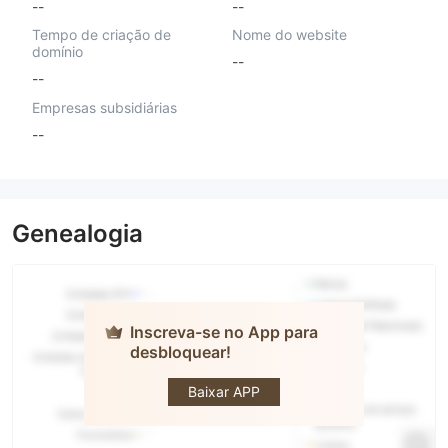
--
--
Tempo de criação de
Nome do website
domínio
--
--
Empresas subsidiárias
--
Genealogia
Inscreva-se no App para
desbloquear!
Winner S
Trade
Baixar APP