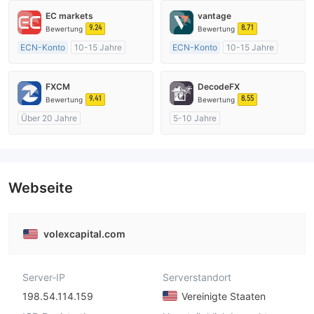
EC markets
vantage
9.24
8.71
Bewertung
Bewertung
ECN-Konto
10-15 Jahre
ECN-Konto
10-15 Jahre
AustralienRegulierung
AustralienRegulierung
Market Making (MM)
Market Making (MM)
FXCM
DecodeFX
MT4-Volllizenz
MT4-Volllizenz
9.41
8.55
Bewertung
Bewertung
Über 20 Jahre
5-10 Jahre
AustralienRegulierung
AustralienRegulierung
Market Making (MM)
Market Making (MM)
MT4-Volllizenz
MT4-Volllizenz
Webseite
volexcapital.com
Server-IP
Serverstandort
198.54.114.159
Vereinigte Staaten