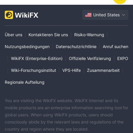
United States
Über uns
|
Kontaktieren Sie uns
|
Risiko-Warnung
|
Nutzungsbedingungen
|
Datenschutzrichtlinie
|
Anruf suchen
|
WikiFX (Enterprise-Edition)
|
Offizielle Verifizierung
|
EXPO
|
Wiki-Forschungsinstitut
|
VPS-Hilfe
|
Zusammenarbeit
|
Regionale Aufteilung
You are visiting the WikiFX website. WikiFX Internet and its
mobile products are an enterprise information searching tool for
global users. When using WikiFX products, users should
consciously abide by the relevant laws and regulations of the
country and region where they are located.