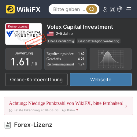
1
2
3
Volex Capital Investment
Keine Lizenz
4
2-5 Jahre
Lizenz verdächtig
Geschäftsregion verdächtig
0
5
0
Hohes potenzielles Risiko
Bewertung
Regulierungsindex
1.69
1
.
6
1
Geschäfts
6.21
/10
Risikomanagement
1.74
2
7
2
Online-Kontoeröffnung
Webseite
3
8
3
4
9
4
Achtung: Niedrige Punktzahl von WikiFX, bitte fernhalten!
5
5
Letzte Erkennung 2026-08-08
Risiko
2
6
6
Forex-Lizenz
7
7