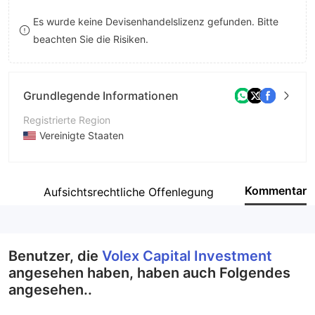
8
8
Es wurde keine Devisenhandelslizenz gefunden. Bitte
beachten Sie die Risiken.
9
9
Grundlegende Informationen
Registrierte Region
Vereinigte Staaten
Betriebszeitraum
2-5 Jahre
Kommentar
ite
Aufsichtsrechtliche Offenlegung
Unternehmen
Volex Capital Investment
Benutzer, die
Volex Capital Investment
angesehen haben, haben auch Folgendes
angesehen..