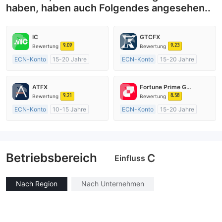
haben, haben auch Folgendes angesehen..
IC
GTCFX
9.09
9.23
Bewertung
Bewertung
ECN-Konto
15-20 Jahre
ECN-Konto
15-20 Jahre
AustralienRegulierung
Vereinigtes KönigreichRegulierung
Market Making (MM)
Market Making (MM)
ATFX
Fortune Prime Global
MT4-Volllizenz
MT4-Volllizenz
9.21
8.58
Bewertung
Bewertung
ECN-Konto
10-15 Jahre
ECN-Konto
15-20 Jahre
AustralienRegulierung
AustralienRegulierung
Market Making (MM)
Market Making (MM)
MT4-Volllizenz
MT4-Volllizenz
Betriebsbereich
C
Einfluss
Nach Region
Nach Unternehmen