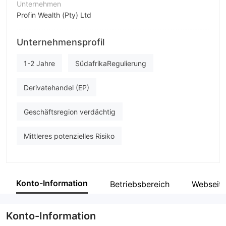
Unternehmen
Profin Wealth (Pty) Ltd
Abkürzung
Unternehmensprofil
ProFin Wealth
Unternehmensmitarbeiter
1-2 Jahre
SüdafrikaRegulierung
--
Derivatehandel (EP)
Geschäftsregion verdächtig
Mittleres potenzielles Risiko
Konto-Information
Betriebsbereich
Webseit
Konto-Information