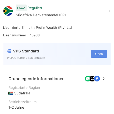
8
7
Reguliert
FSCA
9
8
Südafrika Derivatehandel (EP)
9
Lizenzierte Einheit：Profin Wealth (Pty) Ltd
Lizenznummer：43988
VPS Standard
Open
1*CPU / 1GRam / 40GFestplatte
Grundlegende Informationen
Registrierte Region
Südafrika
Betriebszeitraum
1-2 Jahre