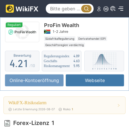
0
ProFin Wealth
1
Reguliert
1-2 Jahre
2
0
SüdafrikaRegulierung
Derivatehandel (EP)
Geschäftsregion verdächtig
3
1
0
Mittleres potenzielles Risiko
Bewertung
Regulierungsindex
4.09
4
.
2
1
Geschäfts
4.63
/10
Risikomanagement
5.95
5
3
2
Online-Kontoeröffnung
Webseite
6
4
3
7
5
4
WikiFX-Risikoalarm
8
6
5
Letzte Erkennung 2026-08-07
Risiko
1
9
7
6
Forex-Lizenz
1