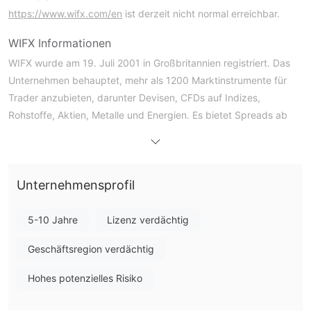
https://www.wifx.com/en
ist derzeit nicht normal erreichbar.
WIFX Informationen
WIFX wurde am 19. Juli 2001 in Großbritannien registriert. Das
Unternehmen behauptet, mehr als 1200 Marktinstrumente für
Trader anzubieten, darunter Devisen, CFDs auf Indizes,
Rohstoffe, Aktien, Metalle und Energien. Es bietet Spreads ab
0,4 Pips und Hebelwirkung bis zu 1:999 an. Die verfügbaren
Handelsplattformen sind die renommierten MT4, MT5 und die
firmeneigene WIFX Webtrader.
Unternehmensprofil
Der Broker bietet vier Kontotypen an: Micro-Konto und
Standard-Konto mit einer Mindesteinzahlung von $5 und
Basiswährungen USD, EUR, GBP, JPY, CHF, AUD, HUF, PLN,
5-10 Jahre
Lizenz verdächtig
RUB, SGD, ZAR; darüber hinaus erfordert das WIFX Ultra Low-
Geschäftsregion verdächtig
Konto eine Mindesteinzahlung von $50 und weniger
Basiswährungen EUR, USD, GBP, AUD, ZAR, SGD; das Shares-
Hohes potenzielles Risiko
Konto erfordert eine Mindesteinzahlung von $10.000 und
Basiswährung USD.