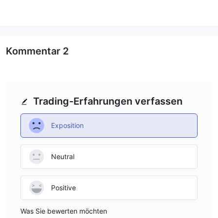
bietet jedoch keine Dienstleistungen
Das Unternehmen
für Bewohner bestimmter Länder wie den Vereinigten
Staaten von Amerika, Israel, Kanada und dem Iran
an.
Sie können das Unternehmen per E-Mail unter
Kommentar
2
support@wifx.com und telefonisch unter +447770170000
behauptet, von der FCA
kontaktieren. Das Unternehmen
reguliert zu werden, aber seine Lizenz mit der Nummer
145829 wird verdächtigt, eine gefälschte Kopie zu
Trading-Erfahrungen verfassen
sein
.
Exposition
Ist WIFX seriös?
WIFX gibt an, unter der Regulierung der FCA (Financial Conduct
Authority) mit der Lizenznummer 145829 zu operieren.
Neutral
Allerdings wird vermutet, dass die Lizenz eine gefälschte Kopie
ist, was Fragen zur Seriosität und Zuverlässigkeit des
Positive
Unternehmens aufwirft.
Nachteile von WIFX
Was Sie bewerten möchten