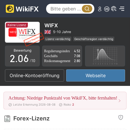
1
2
3
WIFX
Keine Lizenz
0
4
5-10 Jahre
Lizenz verdächtig
Geschäftsregion verdächtig
1
5
Hohes potenzielles Risiko
Bewertung
Regulierungsindex
4.52
2
.
0
6
Geschäfts
7.08
/10
Risikomanagement
2.80
3
1
7
Online-Kontoeröffnung
Webseite
4
2
8
5
3
9
Achtung: Niedrige Punktzahl von WikiFX, bitte fernhalten!
6
4
Letzte Erkennung 2026-08-08
Risiko
2
7
5
Forex-Lizenz
8
6