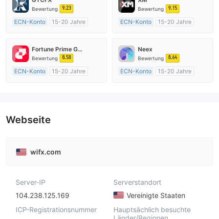
9.23
9.15
Bewertung
Bewertung
ECN-Konto
15-20 Jahre
ECN-Konto
15-20 Jahre
Vereinigtes KönigreichRegulierung
AustralienRegulierung
Market Making (MM)
Market Making (MM)
Fortune Prime Global
Neex
MT4-Volllizenz
MT4-Volllizenz
8.58
8.64
Bewertung
Bewertung
ECN-Konto
15-20 Jahre
ECN-Konto
15-20 Jahre
AustralienRegulierung
AustralienRegulierung
Market Making (MM)
Market Making (MM)
MT4-Volllizenz
MT4-Volllizenz
Webseite
wifx.com
Server-IP
Serverstandort
104.238.125.169
Vereinigte Staaten
ICP-Registrationsnummer
Hauptsächlich besuchte
Länder/Regionen