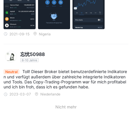
Bereich, und unser Team wird daran arbeiten, alle Probleme zu
lösen, auf die Sie stoßen.
Nachfolgend finden Sie die Details der Aussetzung des
Auszahlungsproblems dieses Unternehmens:
Ein nigerianischer Investor berichtete, dass er auf der Plattform
2021-09-15
Nigeria
keine Abhebeschaltfläche finden konnte, um seine Münzen im
Wert von Millionen von Naira abzuheben oder zu übertragen.
忘忧50988
Fazit
6-10 Jahre
Zusammenfassend überwiegen die Nachteile die Vorteile, was
Toll! Dieser Broker bietet benutzerdefinierte Indikatore
Neutral
es zu einer weniger bevorzugten Wahl für Händler macht,
n und verfügt außerdem über zahlreiche integrierte Indikatoren
und Tools. Das Copy-Trading-Programm war für mich profitabel
obwohl das Unternehmen eine breite Palette von
und ich bin froh, dass ich es gefunden habe.
Finanzinstrumenten, gestaffelte Konten für unterschiedliche
2023-03-07
Niederlande
Erfahrungsstufen und die renommierten Handelsplattformen
MT4 und MT5 anbietet. Der verdächtige gefälschte Klon des
Nicht mehr
FCA-Regulierungsstatus, die nicht zugängliche Website und die
Schwierigkeiten bei der Abhebung werfen Fragen nach der
Legalität, Zuverlässigkeit und Glaubwürdigkeit auf. Stattdessen