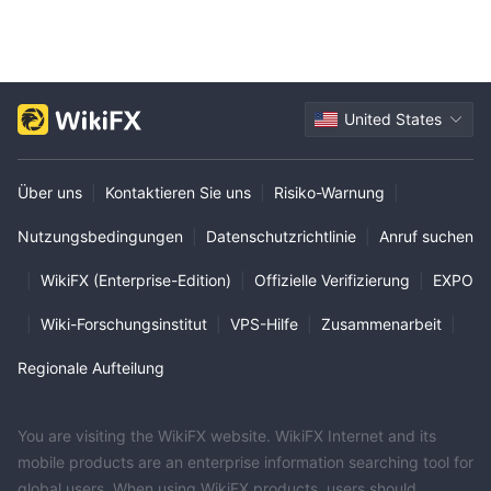
sollten Sie gut regulierte Plattformen mit voller Transparenz und
angemessenem Kundenschutz wählen.
United States
Über uns
|
Kontaktieren Sie uns
|
Risiko-Warnung
|
Nutzungsbedingungen
|
Datenschutzrichtlinie
|
Anruf suchen
|
WikiFX (Enterprise-Edition)
|
Offizielle Verifizierung
|
EXPO
|
Wiki-Forschungsinstitut
|
VPS-Hilfe
|
Zusammenarbeit
|
Regionale Aufteilung
You are visiting the WikiFX website. WikiFX Internet and its
mobile products are an enterprise information searching tool for
global users. When using WikiFX products, users should