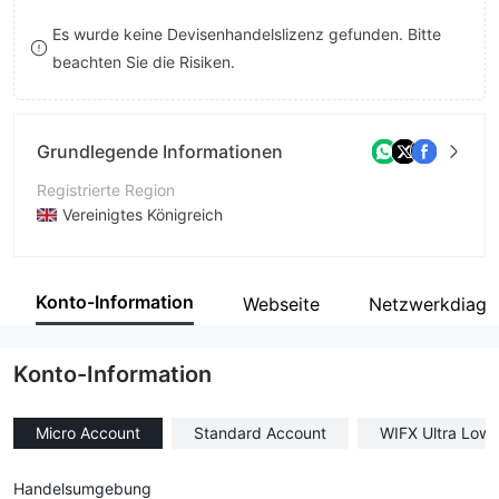
9
7
Es wurde keine Devisenhandelslizenz gefunden. Bitte
beachten Sie die Risiken.
8
9
Grundlegende Informationen
Registrierte Region
Vereinigtes Königreich
Betriebszeitraum
5-10 Jahre
Konto-Information
Webseite
Netzwerkdiag
Unternehmen
Widelist Investments Limited
Konto-Information
Micro Account
Standard Account
WIFX Ultra Low
Handelsumgebung