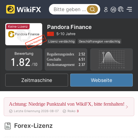
3
4
5
Pandora Finance
Keine Lizenz
6
0
5-10 Jahre
Lizenz verdächtig
Geschäftsregion verdächtig
0
7
1
Hohes potenzielles Risiko
Bewertung
Regulierungsindex
2.52
1
.
8
2
Geschäfts
6.51
/10
Risikomanagement
2.37
2
9
3
Zeitmaschine
Webseite
3
4
4
5
Achtung: Niedrige Punktzahl von WikiFX, bitte fernhalten!
5
6
Letzte Erkennung 2026-08-07
Risiko
3
6
7
Forex-Lizenz
7
8