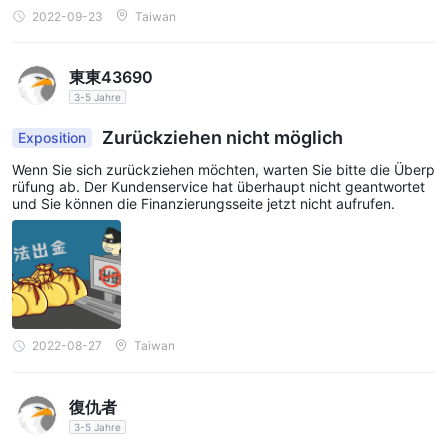
Plattform zu üben und zu erkunden, ohne echtes Geld zu
2022-09-23
Taiwan
riskieren. Bezüglich der Live-Kontooptionen gibt der Broker
jedoch keine spezifischen Details offen. Stattdessen wird den
東東43690
Händlern empfohlen, sich direkt an ihre Vertreter zu wenden,
3-5 Jahre
um sich über die verfügbaren Live-Kontooptionen,
Handelsbedingungen, Hebelwirkung und andere wichtige
Zurückziehen nicht möglich
Exposition
Aspekte zu erkundigen. Dieser Ansatz ermöglicht zwar eine
Wenn Sie sich zurückziehen möchten, warten Sie bitte die Überp
personalisierte Beratung, wirft jedoch Bedenken hinsichtlich der
rüfung ab. Der Kundenservice hat überhaupt nicht geantwortet
Transparenz auf. Für Händler, die fundierte Entscheidungen
und Sie können die Finanzierungsseite jetzt nicht aufrufen.
treffen möchten, könnte es schwierig sein, den Broker ohne
umfassende Informationen zu Live-Kontoangeboten vollständig
zu bewerten. Für potenzielle Kunden ist es von entscheidender
Bedeutung, direkt mit ihnen zu kommunizieren Pandora Finance
und stellen Sie sicher, dass sie alle notwendigen Details
2022-08-27
Taiwan
erhalten, bevor sie sich zu Live-Handelsaktivitäten verpflichten.
Hebelwirkung
復仇者
einen Hebel von 1:1000 für ihre
Pandora Finance bietet an
3-5 Jahre
Demokonten
Dies ermöglicht Händlern eine höhere Kaufkraft