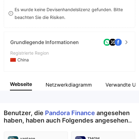
8
9
Es wurde keine Devisenhandelslizenz gefunden. Bitte
beachten Sie die Risiken.
9
Grundlegende Informationen
Registrierte Region
China
Betriebszeitraum
5-10 Jahre
Webseite
Netzwerkdiagramm
Verwandte Un
Unternehmen
Pandora Finance Co., Limited
Benutzer, die
Pandora Finance
angesehen
haben, haben auch Folgendes angesehen..
vantage
TMGM