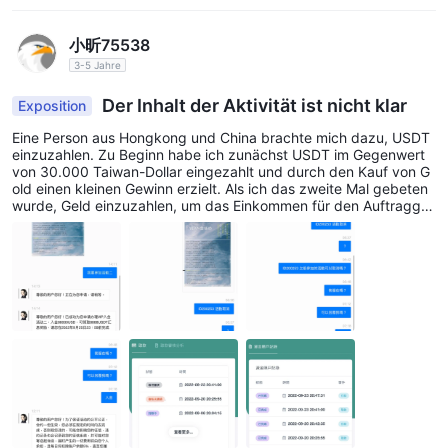
Sie sollten die Risiken und Vorteile sorgfältig abwägen, bevor
Sie eine Entscheidung treffen.
小昕75538
3-5 Jahre
Marktinstrumente
Pandora Finance bietet Forex und Differenzkontrakte (CFDs) als
Der Inhalt der Aktivität ist nicht klar
Exposition
Marktinstrumente an.
Eine Person aus Hongkong und China brachte mich dazu, USDT
Forex
Als ein
Makler, Pandora Finance ermöglicht Kunden die
einzuzahlen. Zu Beginn habe ich zunächst USDT im Gegenwert
von 30.000 Taiwan-Dollar eingezahlt und durch den Kauf von G
Teilnahme am riesigen Devisenmarkt und erleichtert den Kauf,
old einen kleinen Gewinn erzielt. Als ich das zweite Mal gebeten
Verkauf, Tausch und die Spekulation verschiedener
wurde, Geld einzuzahlen, um das Einkommen für den Auftragge
ber zu erhöhen, würde ich auch mehr verdienen. Dreimal rief ich
Währungspaare. Darüber hinaus bietet die Plattform Zugriff auf
direkt einen Kredit an und bekam einen Kredit von 700.000 Taiw
CFDs
Dies ermöglicht Händlern den gehebelten Handel mit
an-Dollar, was mehr als 20.000 USDT entspricht. Ich habe auch
einen Gewinn gemacht, aber die Einzahlungsaktivität, an der ich
einer Vielzahl von Vermögenswerten, darunter Aktien, Indizes,
teilnehmen sollte, war sehr seltsam. Wenn ich 88.000 USDT einz
Rohstoffe und Kryptowährungen, ohne die zugrunde liegenden
ahlen müsste, würde ich 8.888 USDT Einkommen erhalten. Ich h
abe gesehen, dass es 8888 Einkommensboni auf dem Konto gib
Vermögenswerte besitzen zu müssen.
t, aber die Aktivität hat es nicht klar gemacht, es wurde nicht ge
sagt, dass der Einzahlungsbetrag, der kleiner als die Aktivität ist,
Konten
um 5% des Guthabens abgezogen wird, sondern jeden Tag abg
ezogen wird und nicht kann zurückgenommen werden.
Pandora Finance bietet potenziellen Händlern eine
Demokonto,
Bietet ihnen die Möglichkeit, die Funktionen der