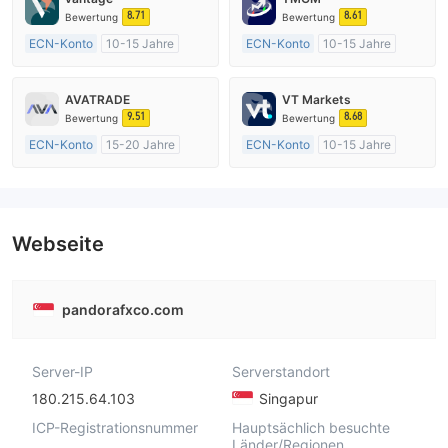
8.71
8.61
Bewertung
Bewertung
ECN-Konto
10-15 Jahre
ECN-Konto
10-15 Jahre
AustralienRegulierung
AustralienRegulierung
Market Making (MM)
Market Making (MM)
AVATRADE
VT Markets
MT4-Volllizenz
MT4-Volllizenz
9.51
8.68
Bewertung
Bewertung
ECN-Konto
15-20 Jahre
ECN-Konto
10-15 Jahre
AustralienRegulierung
AustralienRegulierung
Market Making (MM)
Market Making (MM)
MT4-Volllizenz
MT4-Volllizenz
Webseite
pandorafxco.com
Server-IP
Serverstandort
180.215.64.103
Singapur
ICP-Registrationsnummer
Hauptsächlich besuchte
Länder/Regionen