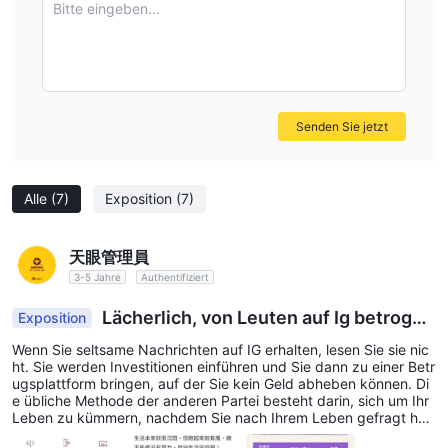
Kontotypen und wettbewerbsfähigen Handelsbedingungen, um
Bitte eingeben...
den unterschiedlichen Bedürfnissen der Händler gerecht zu
werden.
Global Prime-
Global Prime bietet eine hohe Hebelwirkung
und wettbewerbsfähige Spreads. Global Prime wird außerdem
Senden Sie jetzt
von ASIC, FCA und CySEC reguliert.
Plus500-
Plus500 zeichnet sich durch seine intuitive
Plattform, sein umfangreiches Angebot an handelbaren
Alle
(7)
Exposition
(7)
Vermögenswerten und den provisionsfreien Handel aus und ist
damit eine attraktive Option für Händler, die ein
天眼管理員
benutzerfreundliches und kostengünstiges Handelserlebnis
3-5 Jahre
Authentifiziert
suchen.
Letztendlich hängt der beste Broker für einen einzelnen Händler
Lächerlich, von Leuten auf Ig betrogen
Exposition
von seinem spezifischen Handelsstil, seinen Vorlieben und
zu werden
Wenn Sie seltsame Nachrichten auf IG erhalten, lesen Sie sie nic
Bedürfnissen ab.
ht. Sie werden Investitionen einführen und Sie dann zu einer Betr
ugsplattform bringen, auf der Sie kein Geld abheben können. Di
Ist Pandora Finance sicher oder Betrug?
e übliche Methode der anderen Partei besteht darin, sich um Ihr
Leben zu kümmern, nachdem Sie nach Ihrem Leben gefragt hab
wenn man die Sicherheit eines Maklergeschäfts in Betracht
en, und Ihnen dann weiter beizubringen, in Devisen zu investiere