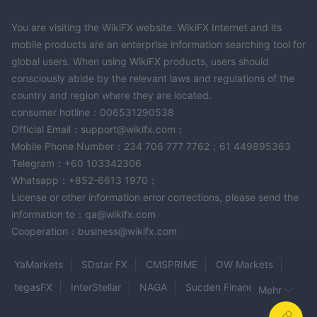
Skrill, Neteller und PayPal häufig in die Plattformen der Broker
You are visiting the WikiFX website. WikiFX Internet and its
integriert, was Händlern mehr Komfort und Flexibilität bei der
mobile products are an enterprise information searching tool for
Verwaltung ihrer Finanzaktivitäten bietet. Angesichts der
global users. When using WikiFX products, users should
begrenzten Informationen, die auf der Website verfügbar sind,
consciously abide by the relevant laws and regulations of the
wird potenziellen Händlern dringend empfohlen, sich direkt an
country and region where they are located.
die Vertreter von PandoraFX zu wenden, um klare und genaue
consumer hotline：006531290538
Informationen zu ihren spezifischen Ein- und
Official Email：support@wikifx.com；
Auszahlungsoptionen zu erhalten und so einen fundierten
Mobile Phone Number：234 706 777 7762；61 449895363
Entscheidungsprozess sicherzustellen, bevor sie finanzielle
Telegram：+60 103342306
Verpflichtungen eingehen der Makler.
Whatsapp：+852-6613 1970；
License or other information error corrections, please send the
Benutzerpräsenz auf WikiFX
information to：qa@wikifx.com
Insgesamt 7 Enthüllungen auf WikiFX,
Begegnung mit a
Cooperation：business@wikifx.com
alle im Zusammenhang mit Betrug, Betrug und
Schwierigkeiten beim Abheben von Geldern
Dies stellt ein
YaMarkets
SDstar FX
CMSPRIME
OW Markets
alarmierendes Signal dar, das bei der Betrachtung dieses
tegasFX
InterStellar
NAGA
Sucden Financial
Mehr
speziellen Brokers nicht ignoriert werden kann. Diese
Arena Trade
FX LIVE CAPITAL
Anshin
schwerwiegenden Warnsignale weisen auf potenzielle Risiken