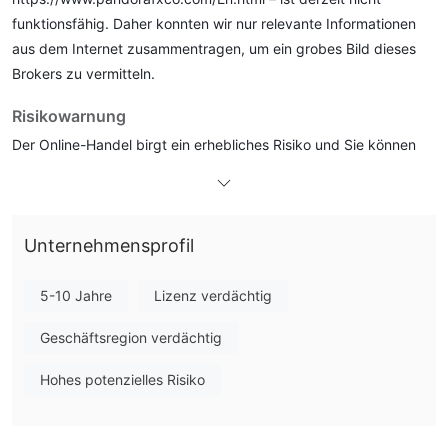
funktionsfähig. Daher konnten wir nur relevante Informationen
aus dem Internet zusammentragen, um ein grobes Bild dieses
Brokers zu vermitteln.
Risikowarnung
Der Online-Handel birgt ein erhebliches Risiko und Sie können
Ihr gesamtes investiertes Kapital verlieren. Es ist nicht für alle
Händler oder Anleger geeignet. Bitte stellen Sie sicher, dass Sie
die damit verbundenen Risiken verstehen und beachten Sie,
Unternehmensprofil
dass die in diesem Artikel enthaltenen Informationen nur
allgemeinen Informationszwecken dienen.
5-10 Jahre
Lizenz verdächtig
Allgemeine Informationen
Geschäftsregion verdächtig
Was ist PANDORA FINANCE?
Hohes potenzielles Risiko
Pandora Finance ist ein globales Maklerunternehmen mit Sitz in
China. Es handelt sich um ein globales Maklerunternehmen, das
Händlern Devisen und CFDs als Marktinstrumente anbietet. Es