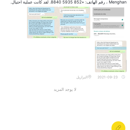
Menghan ، رقم الهاتف: +852 5935 8840. لقد كانت عملية احتيال.
لعمليات الاحتيال والسحب على WikiFX مخاوف كبيرة بشأن موثوقية
ومصداقية الوسيط. من الضروري للأفراد إعطاء الأولوية لأمنهم المالي
والبحث عن وسطاء يتمتعون بسجلات تتبع شفافة وجديرة بالثقة لحماية
استثماراتهم وتجنب المزالق المحتملة. إذا وجدت مثل هؤلاء الوسطاء
المحتالين أو كنت ضحية لأحدهم أيضًا ، فيرجى إخبارنا في قسم التعرض ،
وسنقدر ذلك وسيبذل فريق الخبراء لدينا كل ما في وسعه لحل المشكلة
نيابة عنك.
خدمة الزبائن
Pandora Finance توفر خيارات متعددة لخدمة العملاء لمساعدة عملائها
2021-09-23
البرازيل
في مجالات مختلفة. يمكن للعملاء الوصول إليه Pandora Finance من
خلال قنوات مختلفة لمعالجة استفساراتهم واهتماماتهم على النحو التالي:
لا يوجد المزيد
الهاتف: +17743029807.
البريد الإلكتروني: cs@pandorafxco.com.
خاتمة
غير منظم
حسب المعلومات المتاحة ، Pandora Finance هو
شركة
وساطة مقرها الصين. بينما تقدم الشركة الفوركس والعقود مقابل