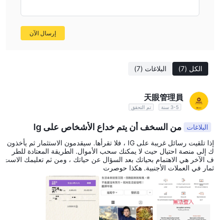
وتفضيلاته واحتياجاته.
يكون Pandora Finance آمن أو احتيال？
إرسال الآن
عند النظر في سلامة وسيط مثل Pandora Finance أو أي منصة أخرى ،
من المهم إجراء بحث شامل والنظر في العوامل المختلفة. فيما يلي بعض
الخطوات التي يمكنك اتخاذها لتقييم مصداقية وسلامة الوساطة:
الكل
(7)
البلاغات
(7)
مشهد تنظيمي:
غير منتظم
إنها
من قبل أي سلطات مالية كبرى ، مما
يعني أنه لا يوجد ضمان على أنها منصة آمنة للتداول معها.
天眼管理員
ملاحظات المستخدم: إجمالي 7 أجزاء من التعرض على WikiFX
3-5 سنة
تم التحقق
للاحتيال والاحتيال وغير قادر على الانسحاب
في غضون 3 أشهر من
من السخف أن يتم خداع الأشخاص على Ig
البلاغات
العلامات الحمراء الجادة التي لا يمكن التغاضي عنها ، يُقترح الانتباه الفوري
والحذر في أي تعاملات مالية مع هذا الوسيط عندما يفكر المتداولون في
إذا تلقيت رسائل غريبة على IG ، فلا تقرأها. سيقدمون الاستثمار ثم يأخذون
ك إلى منصة احتيال حيث لا يمكنك سحب الأموال. الطريقة المعتادة للطر
التداول.
ف الآخر هي الاهتمام بحياتك بعد السؤال عن حياتك ، ومن ثم تعليمك الاست
في النهاية ، قرار التجارة أم لا Pandora Finance هي شخصية. يجب
ثمار في العملات الأجنبية. هكذا حوصرت
عليك الموازنة بين المخاطر والفوائد بعناية قبل اتخاذ القرار.
أدوات السوق
Pandora Finance تقدم العملات الأجنبية والعقود مقابل الفروقات