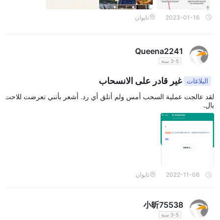
(CFDs) كأدوات سوق.
فوركس
ك
سمسار Pandora Finance تمكن العملاء من المشاركة في
2023-01-16
تايوان
سوق الصرف الأجنبي الواسع ، مما يسهل عمليات الشراء والبيع والتبادل
والمضاربة على أزواج العملات المختلفة. بالإضافة إلى ذلك ، توفر المنصة
Queena2241
العقود مقابل الفروقات
الوصول إلى ملفات
، مما يسمح للمتداولين
3-5 سنة
بالمشاركة في التداول بالرافعة المالية على مجموعة متنوعة من الأصول ،
بما في ذلك الأسهم والمؤشرات والسلع والعملات المشفرة ، دون الحاجة
غير قادر على الانسحاب
البلاغات
إلى امتلاك الأصول الأساسية.
لقد عالجت عملية السحب أمس ولم أتلق أي رد. أشعر بأنني تعرضت للاحت
يال.
حسابات
حساب تجريبي
Pandora Finance يوفر للمتداولين المحتملين
منحهم
فرصة لممارسة واستكشاف ميزات النظام الأساسي دون المخاطرة
بأموال حقيقية. ومع ذلك ، فيما يتعلق بخيارات حساباتهم الحقيقية ، لا
تكشف شركة الوساطة صراحةً عن تفاصيل محددة. بدلاً من ذلك ، يتم
تشجيع المتداولين على التشاور مباشرة مع ممثليهم للاستعلام عن خيارات
2022-11-06
تايوان
الحساب الحقيقي المتاحة ، وظروف التداول ، والرافعة المالية ، والجوانب
الأساسية الأخرى. في حين أن هذا النهج قد يسمح بإرشاد شخصي ، فإنه
小昕75538
يثير مخاوف بشأن الشفافية. قد يجد المتداولون الذين يسعون إلى اتخاذ
3-5 سنة