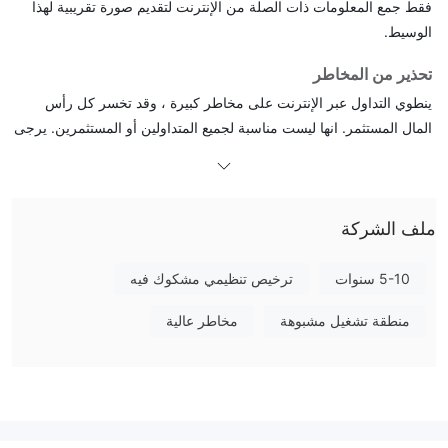
فقط جمع المعلومات ذات الصلة من الإنترنت لتقديم صورة تقريبية لهذا
الوسيط.
تحذير من المخاطر
ينطوي التداول عبر الإنترنت على مخاطر كبيرة ، وقد تخسر كل رأس
المال المستثمر. انها ليست مناسبة لجميع المتداولين أو المستثمرين. يرجى
التأكد من فهمك للمخاطر التي تنطوي عليها ولاحظ أن المعلومات الواردة
في هذه المقالة هي لأغراض المعلومات العامة فقط.
معلومات عامة
ملف الشركة
ما هو تمويل باندورا？
5-10 سنوات
ترخيص تنظيمي مشكوك فيه
Pandora Finance هي شركة وساطة عالمية مقرها في الصين. إنها
شركة وساطة عالمية تقدم تداول العملات الأجنبية والعقود مقابل
منطقة تشغيل مشبوهة
مخاطر عالية
الفروقات كأدوات سوق للمتداولين. ومع ذلك ، من المهم ملاحظة
غير منتظم
Pandora Finance حاليا
من قبل أي سلطات مالية معترف
بها مما يثير مخاوف عند التداول.
في المقالة التالية ، سنقوم بتحليل خصائص هذا الوسيط من جوانب
مختلفة ، ونزودك بمعلومات بسيطة ومنظمة. إذا كنت مهتمًا ، من فضلك