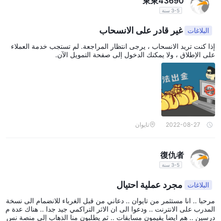
سبريد يبدأ من أكثر من 1 نقطة
東東43690
قال Pandora Finance عروض
3-5 سنة
لا تقدم الوساطة مزيدًا من المعلومات حول
لخدماتهم التجارية. لكن،
فروق الأسعار أو العمولات المحتملة
التي قد يتكبدها التجار أثناء
غير قادر على الانسحاب
البلاغات
معاملاتهم. لذلك ، ينصح التجار بالتشاور مباشرة مع Pandora Finance
إذا كنت تريد الانسحاب ، يرجى انتظار المراجعة. لم تستجب خدمة العملاء
الممثلين للحصول على فهم شامل لهيكل السبريد وأي رسوم مرتبطة به.
على الإطلاق ، ولا يمكنك الدخول إلى صفحة التمويل الآن.
في حين أن هذا النهج المخصص قد يسمح بحلول مخصصة ، إلا أنه يثير
مخاوف بشأن الشفافية. قد يجد المتداولون صعوبة في تقييم التكلفة
الحقيقية للتداول بدون معلومات واضحة ومتاحة بسهولة عن فروق الأسعار
والعمولات. لاتخاذ قرارات مستنيرة ، من الأهمية بمكان بالنسبة للعملاء
المحتملين الانخراط في اتصال مفتوح معهم Pandora Finance واكتساب
الوضوح بشأن جميع جوانب تكاليف التداول الخاصة بهم قبل الشروع في
2022-08-27
تايوان
أي التزامات مالية.
يوجد أدناه جدول مقارنة حول الفروق والعمولات التي يتقاضاها مختلف
復仇者
الوسطاء:
3-5 سنة
يرجى أن تضع في اعتبارك أن قيم السبريد يمكن أن تختلف حسب ظروف
مجرد عملية احتيال
البلاغات
السوق ونوع الحساب وعوامل أخرى. قد تختلف هياكل العمولات أيضًا بناءً
على نموذج تسعير الوسيط ونوع الحساب المستخدم. من المهم مراجعة
مرحبا .. انا مستثمر من تايوان .. دعاني من قبل الغرباء للانضمام الى نسخة
المدرب على الانترنت .. ودعوا الى ان الاثر التراكمي جيد جدا .. هناك عدة م
المواقع الرسمية أو الاتصال بالوسطاء مباشرة للحصول على أحدث
درسين .. هم ايضا يقيمون مسابقات .. ثم يطلبون منا الذهاب إلى منصة نس