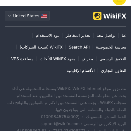
الفروقات كأدوات للسوق ، فمن المهم مراعاة بعض العوامل مثل عدم
وجود لوائح و 7 تقارير عن عمليات احتيال واحتيال وعدم القدرة على
United States
الانسحاب في غضون 3 أشهر مما يثير مخاوف. من الأهمية بمكان أن
يتوخى العملاء المحتملون الحذر ، وأن يجروا بحثًا شاملاً وأن يسعوا
للحصول على معلومات محدثة مباشرةً من Pandora Finance قبل اتخاذ
عنا
|
تواصل معنا
|
تحذير المخاطر
|
بنود الاستخدام
|
أي قرارات استثمارية.
سياسة الخصوصية
|
Search API
|
WikiFX (نسخة الشركات)
|
الأسئلة المتداولة (FAQs)
التحقق الرسمي
|
معرض
|
معهد WikiFX للأبحاث
|
مساعدة VPS
|
التعاون التجاري
|
الأقسام الإقليمية
نت تزور موقع WikiFX. WikiFX Internet ومنتجاته المحمولة هي أداة
بحث عن معلومات المؤسسة للمستخدمين العالميين. عند استخدام
منتجات WikiFX ، يجب على المستخدمين الالتزام بالقوانين واللوائح ذات
الصلة بالدولة والمنطقة التي يتواجدون فيها.
الخط الساخن للمستهلك ： (002)01099845754
البريد الإلكتروني الرسمي：support@wikifx.com
رقم الهاتف المحمول ： 234706777 7762 ； 61 449895363