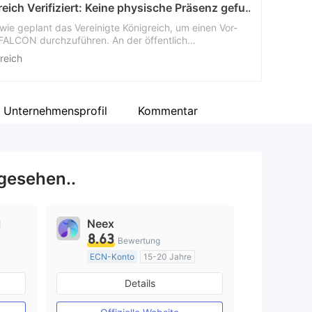
FALCON Vereinigtes Königreich Verifiziert: Keine physische Präsenz gefunden
ie geplant das Vereinigte Königreich, um einen Vor-
FALCON durchzuführen. An der öffentlich
 wurden keine Informationen wie der Firmenname
reich
uf hindeutet, dass der Broker keinen echten
den aufgefordert, ihre Entscheidung nach
fen.
Unternehmensprofil
Kommentar
gesehen..
l
Neex
8.63
Bewertung
ECN-Konto
15-20 Jahre
AustralienRegulierung
Details
Market Making (MM)
MT4-Volllizenz