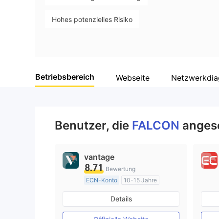
Hohes potenzielles Risiko
Betriebsbereich
Webseite
Netzwerkdi
Benutzer, die
FALCON
anges
vantage
8.71
Bewertung
ECN-Konto
10-15 Jahre
AustralienRegulierung
Details
Market Making (MM)
MT4-Volllizenz