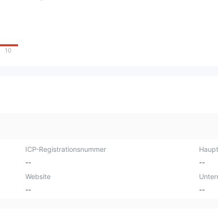
10
ICP-Registrationsnummer
Haupt
--
--
Website
Unte
--
--