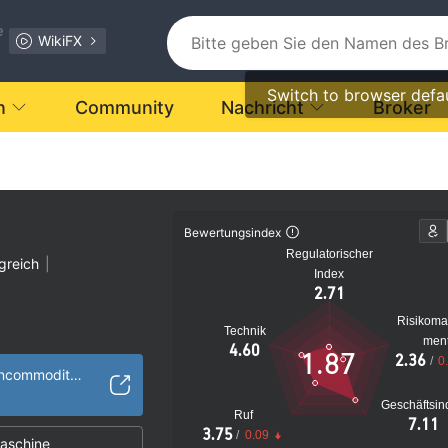
e
WikiFX
Switch to browser defa
n
Community
Nachricht
Broker
Bewertungsindex
Regulatorischer
greich
|
Index
2.71
Risikom
Technik
men
verdächtig
4.60
1.87
2.36
/
0
s Risiko
https://www.falconcommoditymarkets.com
Geschäftsin
Ruf
7.11
3.75
/
0.09
aschine