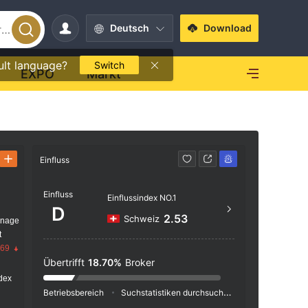
Deutsch
Download
ult language?
Switch
EXPO
Markt
Einfluss
Kontakt
Einfluss
+44 
Einflussindex NO.1
D
https
2.53
Schweiz
anage
ts.co
t
.69
Übertrifft
18.70%
Broker
dex
Betriebsbereich
Suchstatistiken durchsuchen
Werbeschaltu