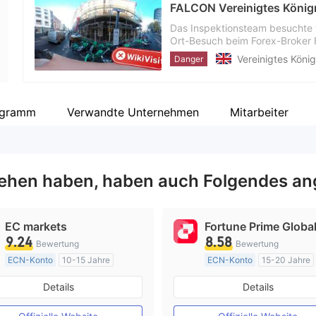
Unternehmensmitarbeiter
--
Das Inspektionsteam besuchte w
Ort-Besuch beim Forex-Broker 
angegebenen Geschäftsadresse
Vereinigtes König
Danger
des Brokers gefunden, was dara
Geschäftssitz hat. Anleger wer
umfassender Abwägung zu tref
agramm
Verwandte Unternehmen
Mitarbeiter
ehen haben, haben auch Folgendes an
EC markets
Fortune Prime Globa
9.24
8.58
Bewertung
Bewertung
ECN-Konto
10-15 Jahre
ECN-Konto
15-20 Jahre
AustralienRegulierung
AustralienRegulierung
Details
Details
Market Making (MM)
Market Making (MM)
MT4-Volllizenz
MT4-Volllizenz