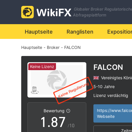
1
0
Globaler Broker Regulatorisch
2
1
Abfrageplattform
3
2
Hauptseite
Ranglisten
Expositio
Hauptseite
-
Broker
-
FALCON
4
3
5
4
FALCON
Keine Lizenz
Vereinigtes Köni
6
5
5-10 Jahre
Lizenz verdächtig
0
7
6
Geschäftsregion 
|
Hohes potenzielle
|
Bewertung
1
.
8
7
Webseite
/10
Zeitm