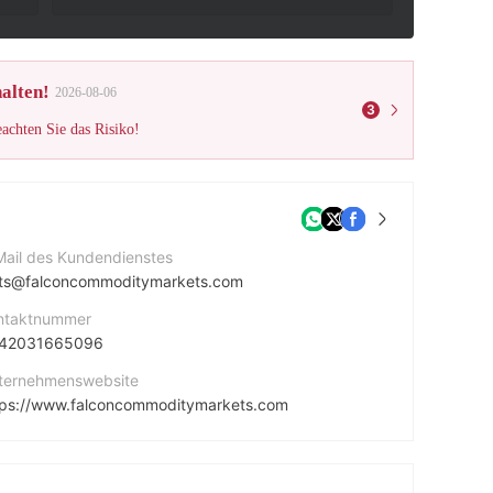
alten!
2026-08-06
3
eachten Sie das Risiko!
Mail des Kundendienstes
rts@falconcommoditymarkets.com
ntaktnummer
42031665096
ternehmenswebsite
tps://www.falconcommoditymarkets.com