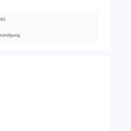
865
kündigung