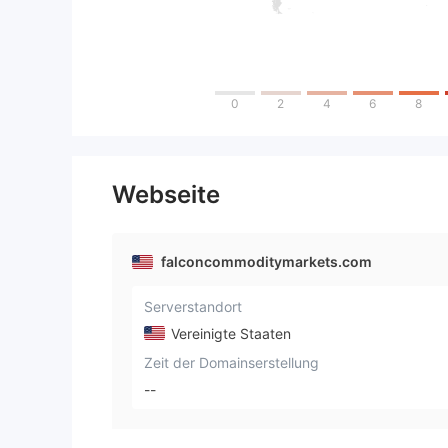
0
2
4
6
8
Webseite
falconcommoditymarkets.com
Serverstandort
Vereinigte Staaten
Zeit der Domainserstellung
--