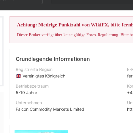
Achtung: Niedrige Punktzahl von WikiFX, bitte fernh
Dieser Broker verfügt über keine gültige Forex-Regulierung. Bitte b
Grundlegende Informationen
Registrierte Region
E-
Vereinigtes Königreich
fe
Betriebszeitraum
Ko
5-10 Jahre
+4
Unternehmen
Un
Falcon Commodity Markets Limited
ht
Abkürzung
FALCON