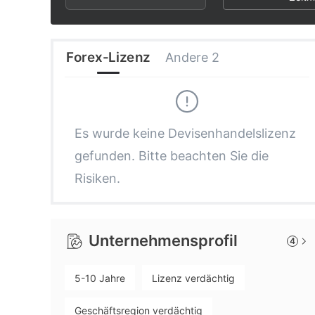
2
9
8
3
9
Forex-Lizenz
Andere 2
4
5
Es wurde keine Devisenhandelslizenz
gefunden. Bitte beachten Sie die
6
Risiken.
7
Unternehmensprofil
4
8
5-10 Jahre
Lizenz verdächtig
9
Geschäftsregion verdächtig