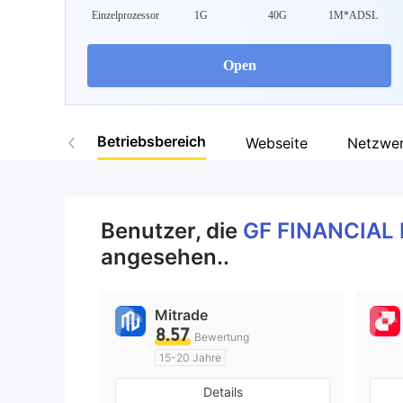
Einzelprozessor
1G
40G
1M*ADSL
9
Open
Betriebsbereich
Webseite
Netzwe
Benutzer, die
GF FINANCIAL
angesehen..
Mitrade
8.57
Bewertung
15-20 Jahre
AustralienRegulierung
Details
Market Making (MM)