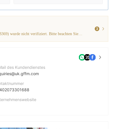
3
Die vom Broker angegebene Lizenz Hong Kong SFC (Lizenznr. AOB369) wurde nicht verifiziert. Bitte beachten Sie die Risiken!
Mail des Kundendienstes
quiries@uk.gffm.com
ntaktnummer
402073301688
ternehmenswebsite
rmenadresse
Finsbury Square London EC2A 1AE