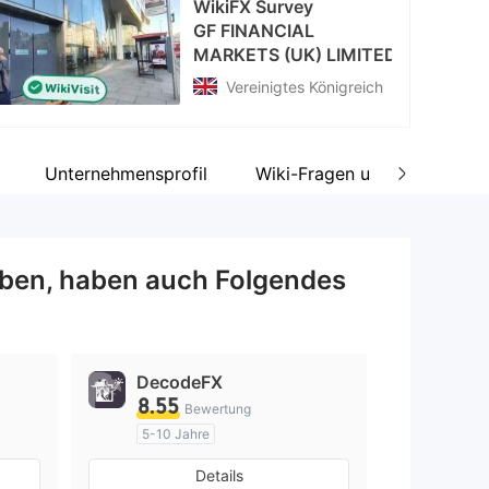
WikiFX Survey
GF FINANCIAL
MARKETS (UK) LIMITED
Vereinigtes Königreich
Unternehmensprofil
Wiki-Fragen und -Antworte
ben, haben auch Folgendes
DecodeFX
8.55
Bewertung
5-10 Jahre
AustralienRegulierung
Details
Market Making (MM)