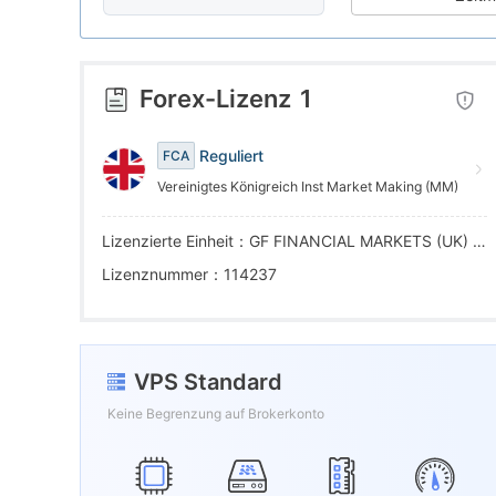
7
5
1
8
6
2
Forex-Lizenz
1
9
7
3
Reguliert
FCA
Vereinigtes Königreich Inst Market Making (MM)
8
4
Lizenzierte Einheit：GF FINANCIAL MARKETS (UK) LIMITED
9
5
Lizenznummer：114237
6
VPS Standard
7
Keine Begrenzung auf Brokerkonto
8