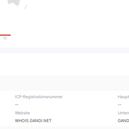
10
ICP-Registrationsnummer
Haupt
--
--
Website
Unte
WHOIS.GANDI.NET
GAND