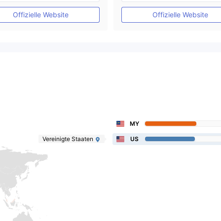
MT4-Volllizenz
MT4-Volllizenz
Offizielle Website
Offizielle Website
MY
Vereinigte Staaten
US