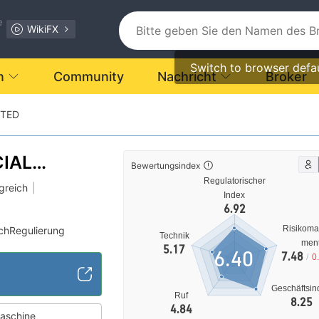
e
WikiFX
Switch to browser defa
n
Community
Nachricht
Broker
ITED
CIAL
Bewertungsindex
Regulatorischer
(UK)
greich
|
Index
6.92
Risikom
ichRegulierung
Technik
men
ng (MM)
5.17
6.40
7.48
/
0
verdächtig
les Risiko
Geschäftsin
Ruf
8.25
4.84
aschine