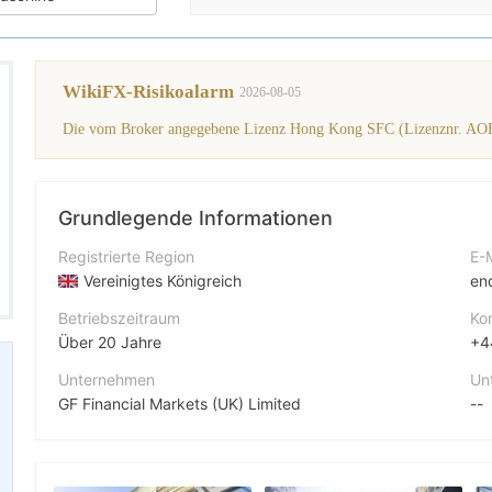
WikiFX-Risikoalarm
2026-08-05
Grundlegende Informationen
Registrierte Region
E-
Vereinigtes Königreich
en
Betriebszeitraum
Ko
Über 20 Jahre
+4
Unternehmen
Un
GF Financial Markets (UK) Limited
--
Abkürzung
Fi
GF FINANCIAL MARKETS (UK) LIMITED
1 