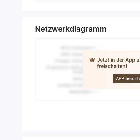
Netzwerkdiagramm
Jetzt in der App 
GF FIN
freischalten!
MARKET
LIMITE
APP herunt