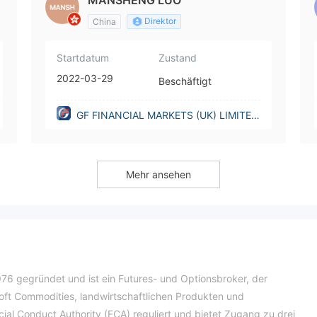
MANSHENG LUO
Direktor
China
Startdatum
Zustand
2022-03-29
Beschäftigt
GF FINANCIAL MARKETS (UK) LIMITED
(United Kingdom)
Mehr ansehen
76 gegründet und ist ein Futures- und Optionsbroker, der
Soft Commodities, landwirtschaftlichen Produkten und
cial Conduct Authority (FCA) reguliert und bietet Zugang zu drei