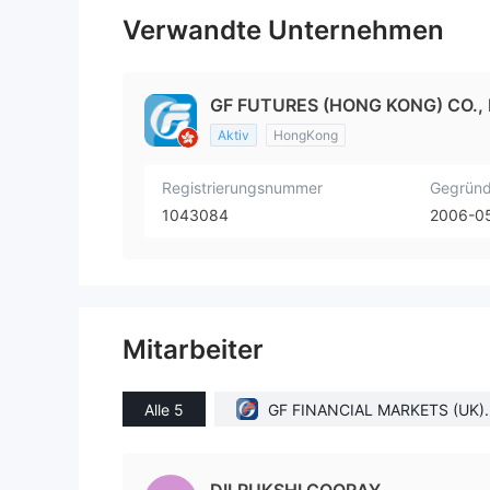
Verwandte Unternehmen
GF FUTURES (HONG KONG) CO., 
Aktiv
HongKong
Registrierungsnummer
Gegründ
1043084
2006-0
Mitarbeiter
Alle 5
GF FINANCIAL MARKETS (UK) 
IMITED(United Kingdom)