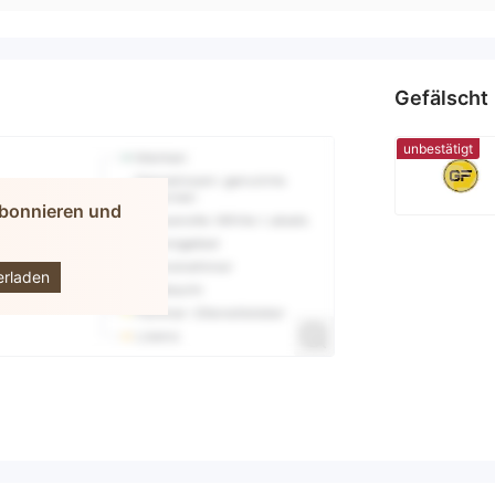
Gefälscht
unbestätigt
abonnieren und
ANCIAL
S (UK)
D
erladen