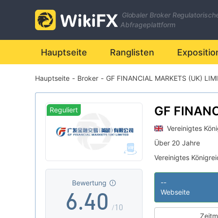
Globaler Broker Regulatorisch
0
Abfrageplattform
1
Hauptseite
Ranglisten
Expositio
Hauptseite
-
Broker
-
GF FINANCIAL MARKETS (UK) LIM
2
0
3
1
GF FINAN
Reguliert
MARKETS 
Vereinigtes Köni
4
2
LIMITED
Über 20 Jahre
Vereinigtes Königre
5
3
Inst Market Maki
|
Geschäftsregion 
|
--
Bewertung
6
.
4
0
Mittleres potenziel
Webseite
|
/10
Zeitm