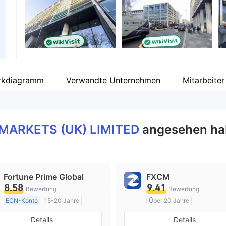
Unternehmensmitarbeiter
--
rkdiagramm
Verwandte Unternehmen
Mitarbeiter
 MARKETS (UK) LIMITED
angesehen ha
Fortune Prime Global
FXCM
8.58
9.41
Bewertung
Bewertung
ECN-Konto
15-20 Jahre
Über 20 Jahre
AustralienRegulierung
AustralienRegulierung
Details
Details
Market Making (MM)
Market Making (MM)