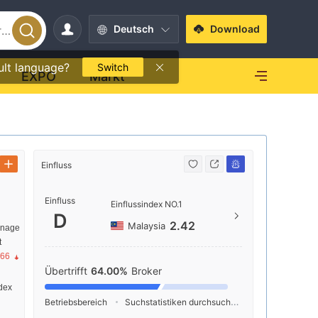
Deutsch
Download
ult language?
Switch
EXPO
Markt
Einfluss
Kontakt
Einfluss
+44 
Einflussindex NO.1
D
--
2.42
Malaysia
anage
t
1 Fi
.66
Übertrifft
64.00%
Broker
dex
Betriebsbereich
Suchstatistiken durchsuchen
Werbeschaltu