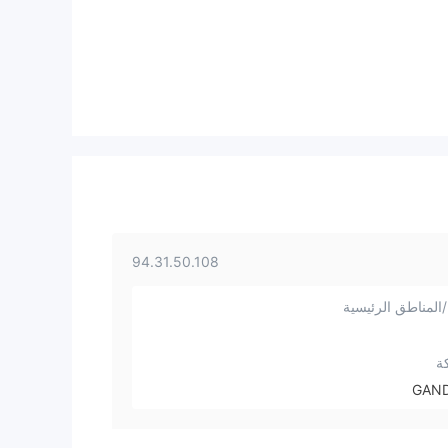
94.31.50.108
المناطق الرئيسية
ة
GAND