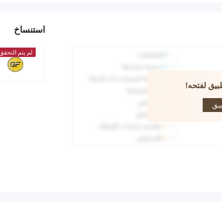
استنساخ
لم يتم التحقق
بيق لفتحه!
GF 
MARK
بيق