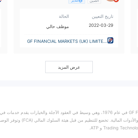
مدير
الصين
تاريخ التعيين
الحالة
2022-03-29
موظف حالي
GF FINANCIAL MARKETS (UK) LIMITED
(United Kingdom)
عرض المزيد
تأسست شركة GF Financial Markets (UK) Limited (GFFM) في عام 1976، وهي وسيط في العقود الآجلة والخيارات يقدم خدمات في
تداول المعادن والطاقة والسلع الناعمة والمنتجات الزراعية والأدوات المالية. تخضع للتنظيم من قبل هيئة السلوك الما