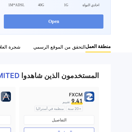
WikiFX Survey
احادي النواة
1G
40G
1M*ADSL
9
GF FINANCIAL
ARKETS (UK) LIMITED
Open
المملكة المتحدة
منطقة العمل
التحقق من الموقع الرسمي
شجرة العل
المستخدمون الذين شاهدوا
MITED
FXCM
9.41
تقييم
+20 سنة
منظمة في أستراليا
صناعة السوق (MM)
التفاصيل
رخصة كاملة ميتاتريدر ٤