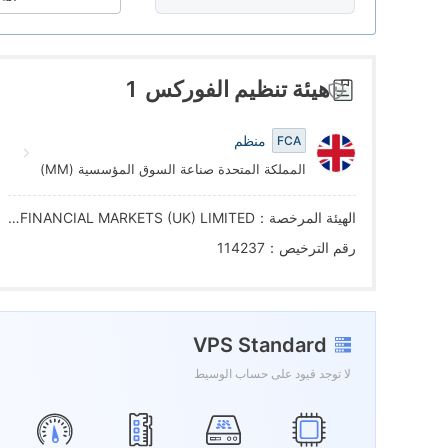
7
5
1
8
6
2
هيئة تنظيم الفوركس
1
9
7
3
منظم
FCA
المملكة المتحدة صناعة السوق المؤسسية (MM)
8
4
الهيئة المرخصة：GF FINANCIAL MARKETS (UK) LIMITED
9
5
رقم الترخيص：114237
6
VPS Standard
7
لا توجد قيود على حساب الوسيط
8