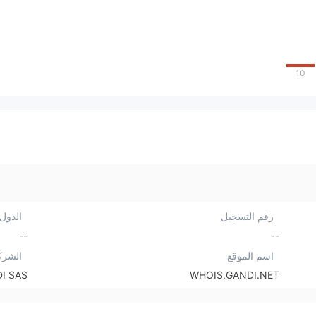
10
رقم التسجيل
الدول/
--
--
اسم الموقع
الشرك
I SAS
WHOIS.GANDI.NET