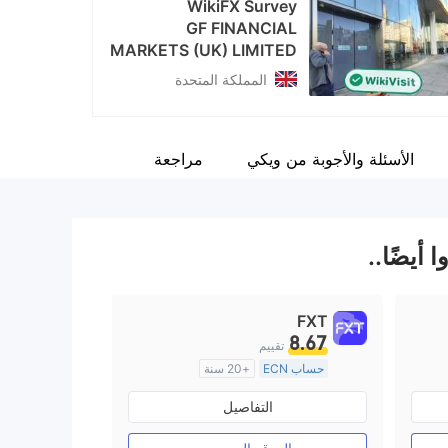
WikiFX Survey
GF FINANCIAL
MARKETS (UK) LIMITED
المملكة المتحدة
الأسئلة والأجوبة من ويكي
مراجعة
 أيضًا..
FXT
8.67
تقييم
حساب ECN
+20 سنة
منظمة في أستراليا
التفاصيل
صناعة السوق (MM)
رخصة كاملة ميتاتريدر ٤