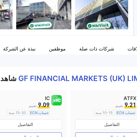
موظفو الشركة
--
M
اقات
شركات ذات صلة
موظفين
نبذة عن الشركة
GF FINANCIAL MARKETS (UK) LI
شاهدوا
IC
ATFX
9.09
9.21
تقييم
تقييم
حساب ECN
10-15 سنة
حساب ECN
15-20 سنة
منظمة في أستراليا
منظمة في أستراليا
التفاصيل
التفاصيل
صناعة السوق (MM)
صناعة السوق (MM)
رخصة كاملة ميتاتريدر ٤
رخصة كاملة ميتاتريدر ٤