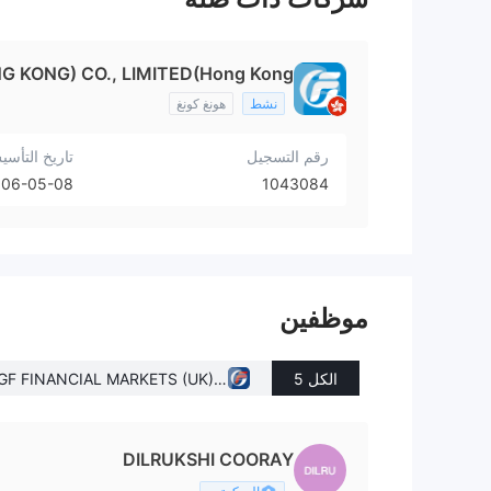
 KONG) CO., LIMITED(Hong Kong)
نشط
هونغ كونغ
رقم التسجيل
تاريخ التأس
006-05-08
1043084
موظفين
الكل 5
GF FINANCIAL MARKETS (UK) L
IMITED(United Kingdom)
DILRUKSHI COORAY