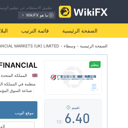
تطبيق الاستعلام عن تنظيم الوسطا
0
ما هو WikiFX
1
الصفحة الرئيسية
قائمة الترتيب
البل
الصفحة الرئيسية
-
وسطاء
-
ANCIAL MARKETS (UK) LIMITED
2
0
3
1
FINANCIAL
ينظم
KETS (UK)
المملكة المتحدة
4
2
LIMITED
منظمة في المملكة ال
صناعة السوق المؤسسي
|
5
3
منطقة تشغيل مشبو
|
تقييم
6
.
4
0
موقع الويب
/10
آلة