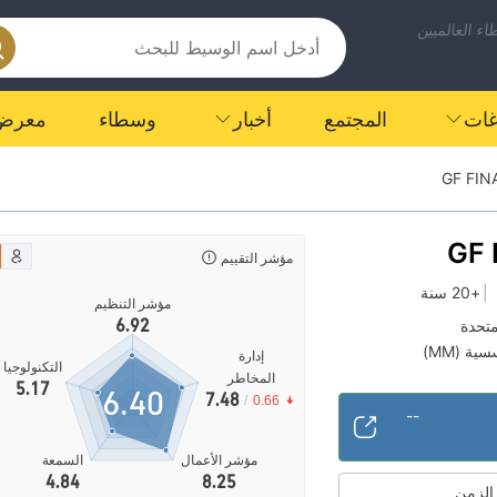
ء العالميين
اغات
المجتمع
أخبار
وسطاء
معرض
GF FIN
GF 
مؤشر التقييم
MAR
|
+20 سنة
مؤشر التنظيم
6.92
متحدة
ة (MM)
إدارة
التكنولوجيا
هة
مخاطر متوسطة
المخاطر
|
5.17
6.40
7.48
/
0.66
--
مؤشر الأعمال
السمعة
4.84
8.25
 الزمن