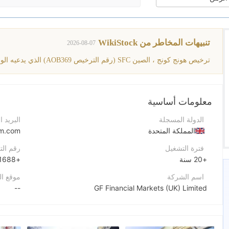
تنبيهات المخاطر من WikiStock
2026-08-07
ترخيص هونج كونج ، الصين SFC (رقم الترخيص AOB369) الذي يدعيه الوسيط لم يتم التحقق منه. يرجى الانتباه للمخاطر
معلومات أساسية
الدولة المسجلة
البريد ا
المملكة المتحدة
fm.com
فترة التشغيل
رقم الت
+20 سنة
+4402073301688
اسم الشركة
موقع ا
--
GF Financial Markets (UK) Limited
اختصار الشركة
عنوان 
1 Finsbury Square London EC2A 1AE
GF FINANCIAL MARKETS (UK) LIMITED