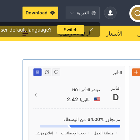
العربية
Download
ser default language?
Switch
الأسعار
التأثير
جهة الاتصال
التأثير
+44 (0) 20 7330 1688
مؤشر التأثير NO.1
D
--
2.42
ماليزيا
1 Finsbury Square London EC2A 1AE
تم تجاوز
64.00%
من الوسطاء
منطقة العمل
بحث الإحصائيات
إعلان
مؤشر السوشيال ميديا