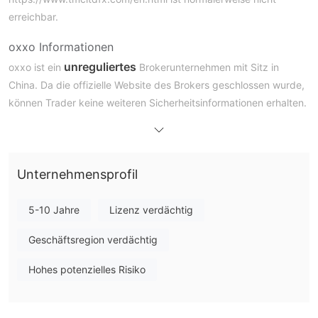
erreichbar.
oxxo Informationen
unreguliertes
oxxo ist ein
Brokerunternehmen mit Sitz in
China. Da die offizielle Website des Brokers geschlossen wurde,
können Trader keine weiteren Sicherheitsinformationen erhalten.
Ist oxxo legitim?
oxxo ist nicht reguliert, was zu einem erhöhten Handelsverstoß
und einer Verringerung der Anlagesicherheit der Trader führt.
Unternehmensprofil
Vorsicht ist geboten, wenn Sie mit dem Unternehmen handeln.
Nach einer Whois-Abfrage stellten wir fest, dass der
5-10 Jahre
Lizenz verdächtig
Domainname dieses Unternehmens zum Verkauf steht, was
Geschäftsregion verdächtig
darauf hinweist, dass er nicht sicher registriert ist.
Hohes potenzielles Risiko
Nachteile von oxxo
Nicht verfügbare Website
Die Website von oxxo ist nicht erreichbar, was Bedenken