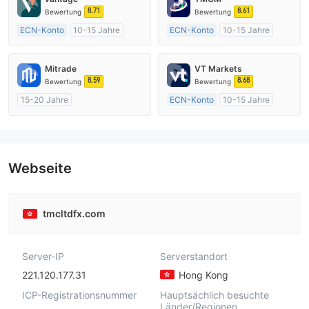
8.71
8.61
Bewertung
Bewertung
ECN-Konto
10-15 Jahre
ECN-Konto
10-15 Jahre
AustralienRegulierung
AustralienRegulierung
Market Making (MM)
Market Making (MM)
Mitrade
VT Markets
MT4-Volllizenz
MT4-Volllizenz
8.59
8.68
Bewertung
Bewertung
15-20 Jahre
ECN-Konto
10-15 Jahre
AustralienRegulierung
AustralienRegulierung
Market Making (MM)
Market Making (MM)
Selbstforschung
MT4-Volllizenz
Webseite
tmcltdfx.com
Server-IP
Serverstandort
221.120.177.31
Hong Kong
ICP-Registrationsnummer
Hauptsächlich besuchte
Länder/Regionen