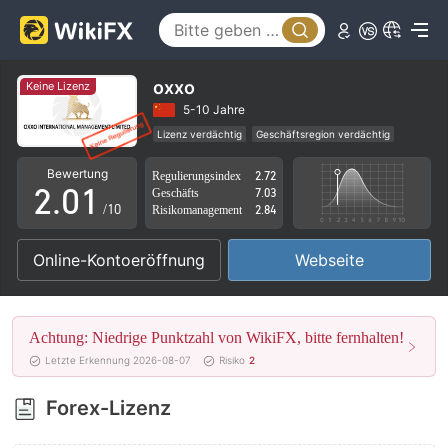
oxxo
Keine Lizenz
0
5-10 Jahre
Lizenz verdächtig
Geschäftsregion verdächtig
1
0
Hohes potenzielles Risiko
Bewertung
Regulierungsindex
2.72
2
.
0
1
Geschäfts
7.03
/10
Risikomanagement
2.84
3
1
2
Online-Kontoeröffnung
Webseite
4
2
3
5
3
4
Achtung: Niedrige Punktzahl von WikiFX, bitte fernhalten!
6
4
5
Letzte Erkennung 2026-08-07
Risiko
2
7
5
6
Forex-Lizenz
8
6
7