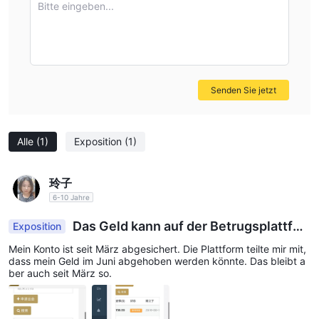
bewerten, bevor sie auf unregulierten Plattformen handeln. Bitte
Bitte eingeben...
konsultieren Sie unsere Plattform für weitere Details. Melden Sie
betrügerische Broker in unserem Exposure-Bereich, und unser
Team wird daran arbeiten, alle Probleme zu lösen, auf die Sie
stoßen.
Senden Sie jetzt
Derzeit gibt es insgesamt nur einen Bericht über oxxo Exposure.
Exposure. Kann nicht abheben
Sie können besuchen:
Alle
(1)
Exposition
(1)
https://www.wikifx.com/en/comments/detail/208065610111130.ht
Fazit
玲子
Da die offizielle Website von oxxo nicht geöffnet werden kann,
6-10 Jahre
können Trader keine weiteren Informationen über
Das Geld kann auf der Betrugsplattfor
Exposition
Sicherheitsdienste erhalten. Darüber hinaus deuten der
m nicht abgehoben werden
Mein Konto ist seit März abgesichert. Die Plattform teilte mir mit,
unregulierte Status und der nicht registrierte Domainname
dass mein Geld im Juni abgehoben werden könnte. Das bleibt a
darauf hin, dass die Handelsrisiken des Brokers hoch sind.
ber auch seit März so.
Trader können über WikiFX mehr über andere Broker erfahren.
Informationen verbessern die Transaktionssicherheit.