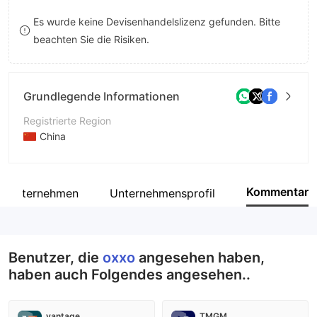
9
7
8
Es wurde keine Devisenhandelslizenz gefunden. Bitte
beachten Sie die Risiken.
8
9
9
Grundlegende Informationen
Registrierte Region
China
Betriebszeitraum
5-10 Jahre
Kommentar
e Unternehmen
Unternehmensprofil
Unternehmen
oxxo
Benutzer, die
oxxo
angesehen haben,
haben auch Folgendes angesehen..
vantage
TMGM