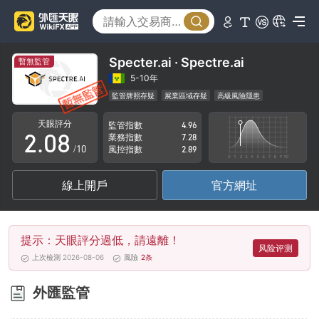
3
4
5
Specter.ai · Spectre.ai
暫無監管
0
6
5-10年
監管牌照存疑
展業區域存疑
高級風險隱患
1
7
天眼評分
監管指數
4.96
2
.
0
8
業務指數
7.28
/10
風控指數
2.89
3
1
9
線上開戶
官方網址
4
2
5
3
提示：天眼評分過低，請遠離！
6
4
风险评测
上次檢測 2026-08-06
風險
2
条
7
5
外匯監管
8
6