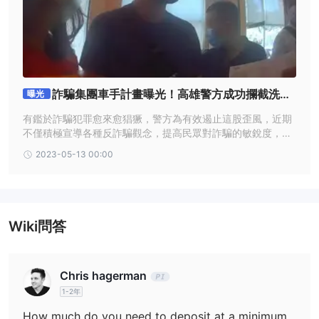
常低的時段，例如格林威治標準時間晚上 8 點至午夜或奇異產品，
例如 10-30 秒的微到期日，5 分鐘到期時的 0.2 點差和 0.1-0.9 點
之間的小幅入場點差也可能適用.
槓桿作用
大多數資產不可用槓桿，但外匯除外，其可提供高達 40 倍的槓桿。
詐騙集團車手計畫曝光！高雄警方成功攔截洗
曝光
對於資本最少的交易者，這可能會限制他們可以持有的頭寸數量和規
錢；CSA揭示Specter.ai具投資風險
模。然而，降低杠桿率也有助於限制潛在損失。
有鑑於詐騙犯罪愈來愈猖獗，警方為有效遏止這股歪風，近期
不僅積極宣導各種反詐騙觀念，提高民眾對詐騙的敏銳度，同
賬戶類型
時也與轄區銀行、超商合作，加強相關的監控和防範，以期能
賬戶如下：
2023-05-13 00:00
有效打擊詐騙集團。
· 錢包賬戶——使用標準錢包賬戶，您可以直接從您的加密錢包進行
交易。通過刪除中間人，交易可以立即處理且無需支付費用。
· 普通賬戶 – Specter.ai用戶還可以選擇普通賬戶，它本質上是一個
Wiki問答
私人託管的以太幣錢包。交易仍然在區塊鏈上得到確認，獎金直接傳
遞到您的託管以太錢包，然後可以提取到您的私人電子錢包。普通賬
戶的最低存款額為 10 美元
Chris hagerman
存款和取款
1-2年
Specter.ai不需要用法定貨幣為賬戶提供資金。相反，用戶可以直接
從數字錢包進行交易。
How much do you need to deposit at a minimum to start a live trading account on Specter.ai?