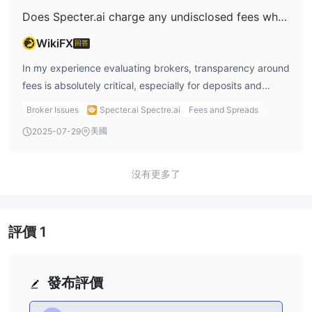
confirmation of wallet ownership—to comply with Anti-
Does Specter.ai charge any undisclosed fees when making deposits or withdrawals?
around execution, data feeds, and strategy stability is
Money Laundering (AML) requirements, even if they are
unclear. Overall, if automated trading is core to your
WikiFX
回答
unregulated as in Specter.ai's case. However, given
approach, Specter.ai may not be a suitable venue given
Specter.ai’s lack of valid regulatory oversight and the
In my experience evaluating brokers, transparency around
its current structure and risk profile. I would advise any
suspicious labeling on its WikiFX profile, I am extra
fees is absolutely critical, especially for deposits and
trader in a similar position to carefully assess platform
cautious. I would expect that, at minimum, they will require
withdrawals. According to the details available for
capabilities and regulatory protection before considering
Broker Issues
Specter.ai Spectre.ai
Fees and Spreads
you to verify the crypto wallet address to ensure you are
Specter.ai, I haven't found any evidence of hidden or
Specter.ai for EA-driven strategies.
美國
2025-07-29
the rightful account holder. If you use an intermediary
undisclosed fees charged directly by the platform for
payment method—like Skrill or bank transfer—additional
either depositing or withdrawing funds. Specter.ai
documentation might be requested by the provider. In
distinguishes itself by allowing traders to operate without
沒有更多了
summary, while the specifics are not detailed by
a traditional broker and even enables direct wallet-to-
Specter.ai’s profile, my best practice is to prepare clear
wallet trading, which reduces the risk of intermediary
identification documents, proof of wallet or payment
costs. However, it's important for me to clarify that while
評價
1
method ownership, and any additional verification
Specter.ai doesn't appear to impose its own fees for these
materials that may be requested. I emphasize
transactions, the actual costs you encounter can depend
approaching such withdrawals cautiously since the
heavily on your chosen payment provider or network. For
發布評價
absence of regulatory standards may affect the
instance, blockchain-based transactions or payments via
transparency and smoothness of the process.
services like Skrill, Neteller, or credit cards may have their