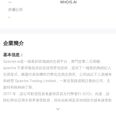
--
WHOIS.AI
所屬公司
-
企業簡介
基本信息：
Specter.ai是一個基於區塊鏈的交易平台，專門從事二元期權。
spectre 不要求最低存款並使用眾包技術，提供了一種新的無經紀人
交易形式。幽靈代表投機性代幣化交易交易所。公司由以下人員擁有
和經營 Spectre Trading Limited，一家在聖路易斯註冊的公司。文
森特和格林納丁斯。
2017 年，該公司歡迎投資者參與其首次代幣發行 (ICO)。此後，該
經紀商在亞洲交易界廣受歡迎，現在在歐洲及其他地區也越來越受歡
迎。
Spectre 團隊因其創新的在線交易方法而成為新聞。他們的運營模式