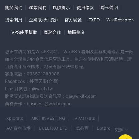
關於我們
|
聯繫我們
|
風險提示
|
使用條款
|
隱私聲明
|
搜索調用
|
企業版(天眼號)
|
官方驗證
|
EXPO
|
WikiResearch
|
VPS使用幫助
|
商務合作
|
地區劃分
您正在訪問的是WikiFX網站。 WikiFX互聯網及其移動端產品是一款
面向全球用戶的企業信息查詢工具。用戶在使用WikiFX產品時，請
自覺遵守所在國家、地區有關的法律規範。
客服電話：006531388986
Facebook：外匯天眼(台灣)
Line 訂閱號：@wikifxtw
牌照等資訊糾錯請發送資訊至：qa@wikifx.com
商務合作：business@wikifx.com
Xploretx
MKT INVESTING
IV Markets
AC 資本市場
BULLFXO LTD
萬兆豐
BotBro
更多
SwissApex
Msemc
Clear Capital Markets
GRD