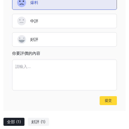
爆料
own external fees, which are outside Specter.ai's control.
From a risk management perspective, I always
中評
recommend checking with your payment provider before
initiating any transfer. Additionally, because Specter.ai is
not regulated and has been flagged for high potential risk
好評
by third-party sources, I personally exercise heightened
caution before depositing larger sums. Overall, while I
你要評價的內容
didn't encounter hidden platform fees on Specter.ai for
deposits or withdrawals, it's vital to do due diligence on
請輸入...
external costs and understand that regulatory oversight is
lacking, which influences my willingness to commit
significant capital to this broker.
提交
全部
(1)
好評
(1)