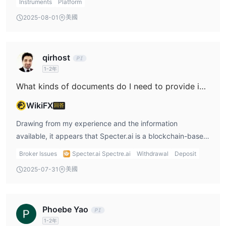
Instruments
Platform
間。
oversight. For me, this lack of regulation heightens the
centered on binary options and synthetic assets, rather
美國
2025-08-01
客戶支持
importance of strict personal risk controls and careful
than the traditional forex environment that supports plug-
客戶服務代表在 Specter.ai可通過電子郵件和實時聊天訪問：
capital allocation. Ultimately, while you can start with as
and-play automation such as EAs on the MT4 or MT5
· 電子郵件 – 支持@ Specter.ai
little or as much as you want, I advise other traders to
platforms. Since the technical infrastructure appears
qirhost
· 在線聊天
weigh the risks and only commit funds they are prepared
unique—relying on the Ethereum blockchain,
1-2年
接受國家
to lose, given the platform’s regulatory status and the
decentralized liquidity pools, and proprietary contract
Specter.ai接受來自澳大利亞、泰國、加拿大、英國、南非、新加
What kinds of documents do I need to provide in order to process my initial withdrawal from Specter.ai?
nature of high-risk binary products.
types—direct compatibility for MetaTrader-based EAs is
坡、香港、印度、法國、德國、挪威、瑞典、意大利、丹麥、阿拉伯
not advertised or suggested in any official material.
WikiFX
回答
聯合酋長國、沙特阿拉伯、科威特、盧森堡、卡塔爾和大多數其他國
Specter.ai does allow users to trade directly from crypto
家的貿易商.
Drawing from my experience and the information
wallets or through regular accounts utilizing blockchain
交易者不能使用 Specter.ai來自美國、委內瑞拉、伊朗、瓦努阿圖、
available, it appears that Specter.ai is a blockchain-based
verification. While this model introduces transparency, it
開曼群島、維爾京群島、英國、哥斯達黎加、韓國、敘利亞、索馬
trading platform that operates using digital wallets and
does not inherently provide an open API or attachable
Broker Issues
Specter.ai Spectre.ai
Withdrawal
Deposit
里、也門
does not require traditional fiat funding. For withdrawals,
scripting environment for EAs as seen with many regulated
美國
2025-07-31
traders generally interact directly from their crypto wallet
forex brokers. For me, this is a limitation; I rely on EAs not
or from an escrowed Ether wallet, depending on their
only for trade automation but also to consistently test
chosen account type. Typically, platforms like this require
strategies over time. Here, the lack of regulatory oversight
Phoebe Yao
account verification—such as identity documentation
and a suspicious license status add further risk to
1-2年
(government-issued ID, proof of address) and
automating trading with large sums, as transparency