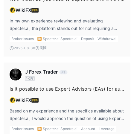
可用的付款方式有：
WikiFX
回答
· 技能
· 內特勒
In my own experience reviewing and evaluating
· 銀行轉帳
Specter.ai, the platform stands out for not requiring a
· 信用卡/借記卡
minimum deposit to open a live trading account, which is
Broker Issues
Specter.ai Spectre.ai
Deposit
Withdrawal
· 堅持
quite rare among forex and binary options brokers. This
美國
2025-08-30
· 支付寶
means I could, in theory, start trading with any amount,
·銀聯（中國）
directly from my crypto wallet if I chose the wallet account
· Advcash（南美、俄羅斯、歐洲）
type. If I opted for the regular account, there was a
J Forex Trader
FasaPay（印度尼西亞、越南、泰國和馬來西亞）
modest $10 minimum deposit, but the flexibility to begin
1-2年
· Help2pay（馬來西亞、泰國、印度尼西亞和越南）
with no mandatory minimum was appealing—especially for
沒有最低存款要求。並作為 Specter.ai不持有付款，處理速度取決於
someone who wants to test real trading conditions with
Is it possible to use Expert Advisors (EAs) for automated trading on Specter.ai's platforms?
支付提供商，但通常最多需要 24 小時。
minimal exposure at first. However, I approach this feature
WikiFX
回答
模擬賬戶
with caution. While the absence of a minimum deposit
模擬賬戶可在 Specter.ai.練習賬戶模擬真實市場條件，並為交易者
lowers the entry barrier, I always consider the bigger
Based on my experience and the specifics available about
提供大量虛擬資金來試用平台和工具。
picture around safety and risk. Specter.ai is registered in
Specter.ai, I would approach the question of using Expert
交易時間
St. Vincent and the Grenadines and, based on public
Advisors (EAs) for automated trading with considerable
Broker Issues
Specter.ai Spectre.ai
Account
Leverage
Specter.ai提供 24/7 交易。開盤和收盤時間遵循各自的市場營業時
information, operates without recognized regulatory
caution. Specter.ai is a blockchain-based platform