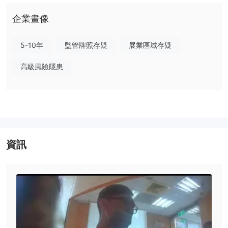
以分散的自治流動性池（DALP）為中心，該池建立在以太坊區塊鍊
企業畫像
網絡上。系統會自動將新訂單與訂單簿匹配。如果沒有反對交易，則
交易將根據 DALP 進行填寫。
監管信息：許可證
5-10年
監管牌照存疑
展業區域存疑
沒有有效的監管信息
高級風險隱患
請注意風險！
市場
超過 80 種合成可交易產品可在 Specter.ai，允許用戶在不擁有標的
資產的情況下推測價格走勢。它們主要分為數字二元期權和幽靈自己
的時代價格指數複合（史詩）合約類別。
數字合約提供高達 400% 的支出，在一秒鐘內得到驗證，並且可以
資訊
在包括外彙在內的多個市場進行交易。 EPIC 合約基於歷史市場波動
的總和並複制實時市場條件。它們可以像任何其他資產一樣進行交
易，並且全天候可用。
支出和點差
數字合約的支出範圍為 5%-200%，具體取決於資產、到期日和一天
中的時間。 Specter.ai允許在指示性入場價 (iep) 與現貨價格一致的
情況下對大多數資產和到期日進行無差價入場。然而，對於流動性非