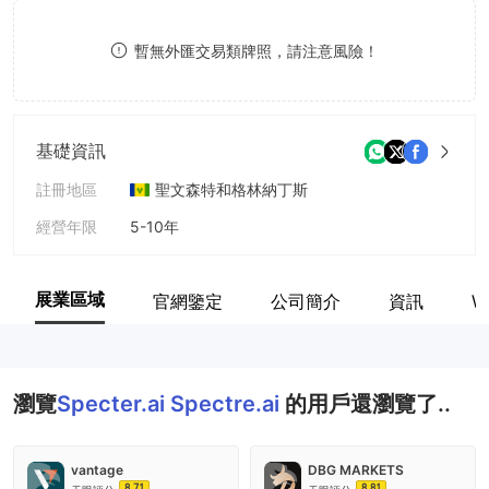
9
7
暫無外匯交易類牌照，請注意風險！
8
9
基礎資訊
註冊地區
聖文森特和格林納丁斯
經營年限
5-10年
公司全稱
Spectre Trading Limited
展業區域
官網鑒定
公司簡介
資訊
W
瀏覽
Specter.ai Spectre.ai
的用戶還瀏覽了..
vantage
DBG MARKETS
8.71
8.81