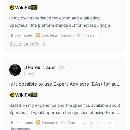
지불금 및 스프레드
WikiFX
대답
디지털 계약에 대한 지불금은 자산, 만료 및 시간에 따라 5%-200%
In my own experience reviewing and evaluating
범위입니다. Specter.ai 표시 진입 가격(iep)이 현물 가격과 일치하
Specter.ai, the platform stands out for not requiring a
는 대부분의 자산 및 만료에 스프레드 없는 진입을 허용합니다. 그러
minimum deposit to open a live trading account, which is
나 GMT 오후 8시-자정과 같이 유동성이 매우 낮은 기간 또는 10-30
Broker Issues
Specter.ai
Deposit
Withdrawal
quite rare among forex and binary options brokers. This
초의 소만기, 5분 만기에 0.2핍 스프레드 및 진입 시 0.1-0.9핍 사이
미국
2025-08-30
means I could, in theory, start trading with any amount,
의 작은 스프레드와 같은 이국적인 상품의 경우에도 적용될 수 있습
directly from my crypto wallet if I chose the wallet account
니다. .
type. If I opted for the regular account, there was a
영향력
J Forex Trader
modest $10 minimum deposit, but the flexibility to begin
최대 40배의 레버리지가 가능한 외환을 제외한 대부분의 자산에서
1-2년
with no mandatory minimum was appealing—especially for
레버리지를 사용할 수 없습니다. 최소한의 자본을 가진 트레이더의
someone who wants to test real trading conditions with
Is it possible to use Expert Advisors (EAs) for automated trading on Specter.ai's platforms?
경우 취할 수 있는 포지션의 수와 크기가 제한될 수 있습니다. 그러
minimal exposure at first. However, I approach this feature
나 감소된 레버리지는 잠재적인 손실을 제한하는 데에도 도움이 됩
WikiFX
대답
with caution. While the absence of a minimum deposit
니다.
lowers the entry barrier, I always consider the bigger
Based on my experience and the specifics available about
계정 유형
picture around safety and risk. Specter.ai is registered in
Specter.ai, I would approach the question of using Expert
계정은 다음과 같습니다.
St. Vincent and the Grenadines and, based on public
Advisors (EAs) for automated trading with considerable
· 지갑 계정 – 표준 지갑 계정을 사용하면 암호화폐 지갑에서 직접 거
Broker Issues
Specter.ai
Platform
Leverage
Account
information, operates without recognized regulatory
caution. Specter.ai is a blockchain-based platform
래할 수 있습니다. 중개인을 제거함으로써 거래가 수수료 없이 즉시
Instruments