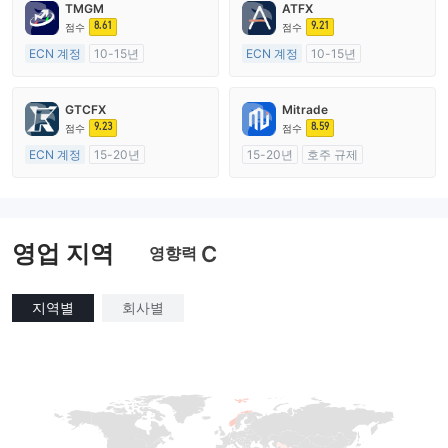
TMGM
ATFX
8.61
9.21
점수
점수
ECN 계정
10-15년
ECN 계정
10-15년
호주 규제
호주 규제
외환 거래 라이선스 (MM)
외환 거래 라이선스 (MM)
GTCFX
Mitrade
마스터 레이블 MT4
마스터 레이블 MT4
9.23
8.59
점수
점수
ECN 계정
15-20년
15-20년
호주 규제
영국 규제
외환 거래 라이선스 (MM)
외환 거래 라이선스 (MM)
자체 연구개발
마스터 레이블 MT4
영업 지역
C
영향력
지역별
회사별