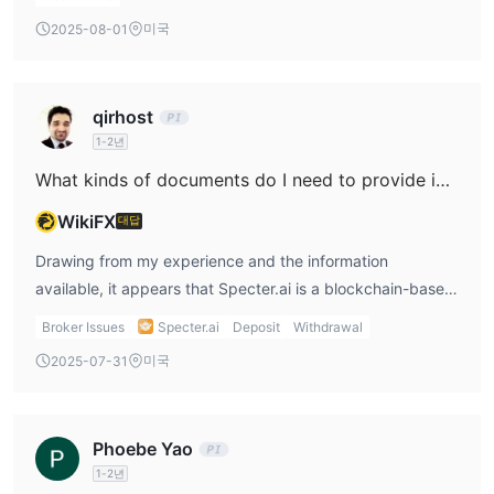
oversight. For me, this lack of regulation heightens the
centered on binary options and synthetic assets, rather
처리됩니다.
미국
2025-08-01
importance of strict personal risk controls and careful
than the traditional forex environment that supports plug-
· 일반 계정 – Specter.ai 사용자는 기본적으로 개인이 에스크로된
capital allocation. Ultimately, while you can start with as
and-play automation such as EAs on the MT4 or MT5
에테르 지갑인 일반 계정을 선택할 수도 있습니다. 거래는 여전히 블
little or as much as you want, I advise other traders to
platforms. Since the technical infrastructure appears
록체인에서 확인되며 상금은 귀하의 에스크로된 에테르 지갑으로 직
qirhost
weigh the risks and only commit funds they are prepared
unique—relying on the Ethereum blockchain,
접 전달되어 개인이 보유한 전자 지갑으로 인출될 수 있습니다. 일반
1-2년
to lose, given the platform’s regulatory status and the
decentralized liquidity pools, and proprietary contract
계좌에는 최소 $10의 보증금이 있습니다.
What kinds of documents do I need to provide in order to process my initial withdrawal from Specter.ai?
nature of high-risk binary products.
types—direct compatibility for MetaTrader-based EAs is
입금 및 출금
not advertised or suggested in any official material.
Specter.ai명목 화폐로 자금을 조달할 계정이 필요하지 않습니다. 대
WikiFX
대답
Specter.ai does allow users to trade directly from crypto
신 사용자는 디지털 지갑에서 직접 거래할 수 있습니다.
Drawing from my experience and the information
wallets or through regular accounts utilizing blockchain
사용 가능한 결제 방법은 다음과 같습니다.
available, it appears that Specter.ai is a blockchain-based
verification. While this model introduces transparency, it
· 스크릴
trading platform that operates using digital wallets and
does not inherently provide an open API or attachable
· 네텔러
Broker Issues
Specter.ai
Deposit
Withdrawal
does not require traditional fiat funding. For withdrawals,
scripting environment for EAs as seen with many regulated
· 은행 송금
미국
2025-07-31
traders generally interact directly from their crypto wallet
forex brokers. For me, this is a limitation; I rely on EAs not
· 신용/체크카드
or from an escrowed Ether wallet, depending on their
only for trade automation but also to consistently test
· 유지
chosen account type. Typically, platforms like this require
strategies over time. Here, the lack of regulatory oversight
· 페이세이프카드
Phoebe Yao
account verification—such as identity documentation
and a suspicious license status add further risk to
· 유니온페이(중국)
1-2년
(government-issued ID, proof of address) and
automating trading with large sums, as transparency
· Advcash (남미, 러시아, 유럽)