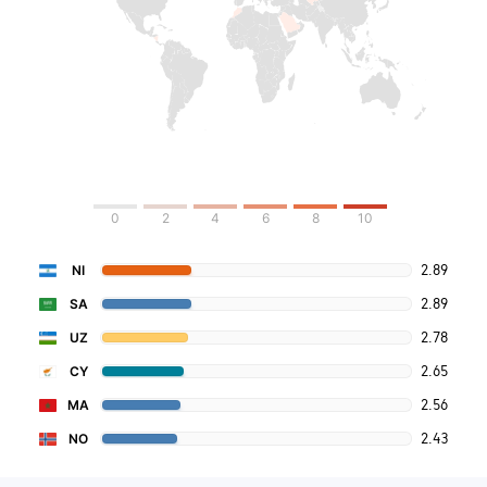
0
2
4
6
8
10
2.89
NI
2.89
SA
2.78
UZ
2.65
CY
2.56
MA
2.43
NO