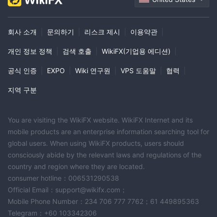
회사 소개
|
문의하기
|
리스크 제시
|
이용약관
|
개인 정보 정책
|
검색 호출
|
WikiFX(기업용 에디션)
|
공식 인증
|
EXPO
|
Wiki 연구원
|
VPS 도움말
|
협력
|
지역 구분
You are visiting the WikiFX website. WikiFX Internet and its
mobile products are an enterprise information searching tool for
global users. When using WikiFX products, users should
consciously abide by the relevant laws and regulations of the
country and region where they are located.
consumer hotline：006531290538
Official Email：support@wikifx.com；
Mobile Phone Number：234 706 777 7762；61 449895363
Telegram：+60 103342306