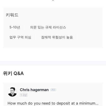
었으며 현재 유럽 및 그 외 지역에서 인기를 얻고 있습니다.
Spectre 팀은 온라인 거래에 대한 혁신적인 접근 방식으로 뉴스를
키워드
만들었습니다. 그들의 운영 모델은 이더리움 블록체인 네트워크에
구축된 분산형 자율 유동성 풀(DALP)을 중심으로 합니다. 시스템은
새로운 주문을 주문서와 자동으로 일치시킵니다. 반대 거래가 없으
5-10년
의문 있는 규제 라이선스
면 DALP에 대한 거래가 체결됩니다.
업무 구역 의심
잠재적 위험성이 높음
규제 정보: 라이선스
유효한 규제 정보가 없습니다.
위험하니 주의해주세요!
시장
80개 이상의 합성 거래 가능한 제품은 Specter.ai , 사용자가 기본
자산을 소유하지 않고도 가격 변동에 대해 추측할 수 있습니다. 그들
위키 Q&A
은 주로 디지털 바이너리 옵션과 스펙터 소유의 획기적인 가격 지수
복합(에픽) 계약 클래스로 나뉩니다.
디지털 계약은 최대 400%의 지불금을 제공하고 1초 안에 확인되며
Chris hagerman
외환을 포함한 여러 시장에서 거래될 수 있습니다. EPIC 계약은 과
1-2년
거 시장 변동의 총계를 기반으로 하며 실시간 시장 조건을 복제합니
How much do you need to deposit at a minimum to start a live trading account on Specter.ai?
다. 다른 자산처럼 거래할 수 있으며 24시간 이용 가능합니다.