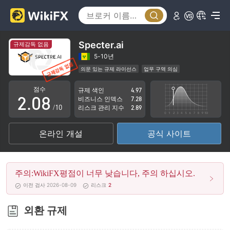
3
4
5
Specter.ai
규제감독 없음
0
6
5-10년
의문 있는 규제 라이선스
업무 구역 의심
1
7
잠재적 위험성이 높음
점수
규제 색인
4.97
2
.
0
8
비즈니스 인덱스
7.28
/10
리스크 관리 지수
2.89
3
1
9
온라인 개설
공식 사이트
4
2
5
3
주의:WikiFX평점이 너무 낮습니다, 주의 하십시오.
6
4
이전 검사 2026-08-09
리스크
2
7
5
외환 규제
8
6