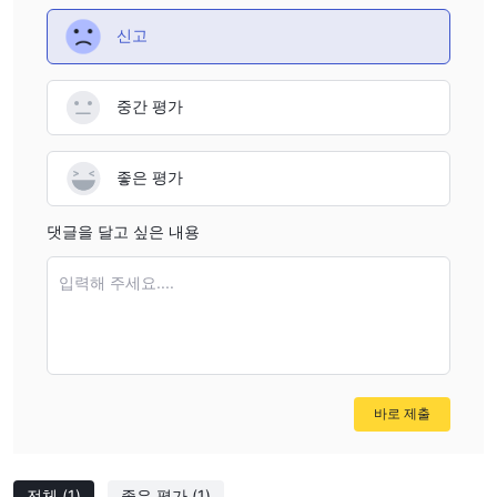
own external fees, which are outside Specter.ai's control.
Specter.ai호주, 태국, 캐나다, 영국, 남아프리카, 싱가포르, 홍콩, 인
신고
From a risk management perspective, I always
도, 프랑스, 독일, 노르웨이, 스웨덴, 이탈리아, 덴마크, 아랍 에미레
recommend checking with your payment provider before
이트, 사우디 아라비아, 쿠웨이트, 룩셈부르크, 카타르 및 대부분의
initiating any transfer. Additionally, because Specter.ai is
중간 평가
다른 국가에서 상인을 받아들입니다 .
not regulated and has been flagged for high potential risk
상인은 사용할 수 없습니다 Specter.ai 미국, 베네수엘라, 이란, 바누
by third-party sources, I personally exercise heightened
아투, 케이맨 제도, 버진 아일랜드, 영국, 코스타리카, 한국, 시리아,
좋은 평가
caution before depositing larger sums. Overall, while I
소말리아, 예멘
didn't encounter hidden platform fees on Specter.ai for
댓글을 달고 싶은 내용
deposits or withdrawals, it's vital to do due diligence on
external costs and understand that regulatory oversight is
입력해 주세요....
lacking, which influences my willingness to commit
significant capital to this broker.
바로 제출
전체
(1)
좋은 평가
(1)